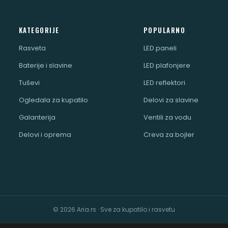
KATEGORIJE
POPULARNO
Rasveta
LED paneli
Baterije i slavine
LED plafonjere
Tuševi
LED reflektori
Ogledala za kupatilo
Delovi za slavine
Galanterija
Ventili za vodu
Delovi i oprema
Creva za bojler
© 2026 Aria.rs · Sve za kupatilo i rasvetu