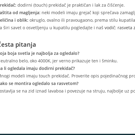
rekidač:
dodirni (touch) prekidač je praktičan i lak za čišćenje.
aštita od magljenja:
neki modeli imaju grejač koji sprečava zamaglj
eličina i oblik:
okruglo, ovalno ili pravougaono, prema stilu kupatila
a širi savet o osvetljenju u kupatilu pogledajte i naš
vodič: rasveta 
Česta pitanja
oja boja svetla je najbolja za ogledalo?
eutralno belo, oko 4000K, jer verno prikazuje ten i šminku.
a li ogledala imaju dodirni prekidač?
nogi modeli imaju touch prekidač. Proverite opis pojedinačnog pr
ako se montira ogledalo sa rasvetom?
ostavlja se na zid iznad lavaboa i povezuje na struju, najbolje uz p