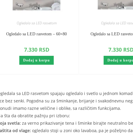
Ogledala sa LED rasvetom
Ogledala sa LED ras
Ogledalo sa LED rasvetom – 60×80
Ogledalo sa LED rasvet
7.330
RSD
7.330
RS
Dodaj u korpu
Dodaj u korp
gledala sa LED rasvetom spajaju ogledalo i svetlo u jednom komadu 
ice bez senki. Pogodna su za šminkanje, brijanje i svakodnevnu ne
onudi imamo razne veličine i oblike, sa različitim funkcijama.
a šta da obratite pažnju pri izboru:
oja svetla:
za verno prikazivanje tena i šminke birajte neutralno be
aštita od vlage:
ogledalo stoji u zoni oko lavaboa, pa je poželjno d