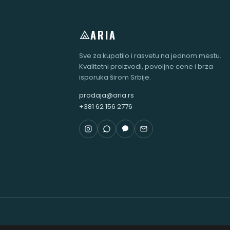
ARIA
Sve za kupatilo i rasvetu na jednom mestu.
Kvalitetni proizvodi, povoljne cene i brza
isporuka širom Srbije.
prodaja@aria.rs
+381 62 156 2776