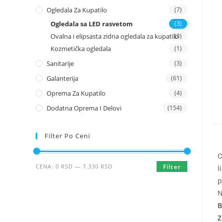
Ogledala Za Kupatilo
(7)
Ogledala sa LED rasvetom
(3)
Ovalna i elipsasta zidna ogledala za kupatilo
(3)
Kozmetička ogledala
(1)
Sanitarije
(3)
Galanterija
(61)
Oprema Za Kupatilo
(4)
Dodatna Oprema I Delovi
(154)
Filter Po Ceni
O
Minimalna
Maksimalna
CENA:
0 RSD
—
7.330 RSD
Filter
l
cena
cena
p
N
B
Z