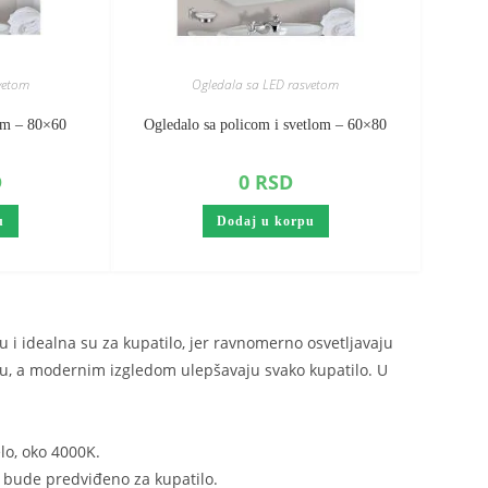
vetom
Ogledala sa LED rasvetom
om – 80×60
Ogledalo sa policom i svetlom – 60×80
D
0
RSD
u
Dodaj u korpu
i idealna su za kupatilo, jer ravnomerno osvetljavaju
gu, a modernim izgledom ulepšavaju svako kupatilo. U
lo, oko 4000K.
a bude predviđeno za kupatilo.