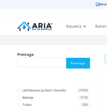
Besp
Preskoči
na
sadržaj
Rasveta
Bateri
Pretraga
Pretraga
LED Rasveta Za Dom I Dvorište
(1423)
Baterije
(110)
Tuševi
(24)