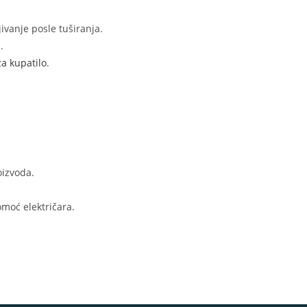
ivanje posle tuširanja.
.
za kupatilo
.
oizvoda.
omoć električara.