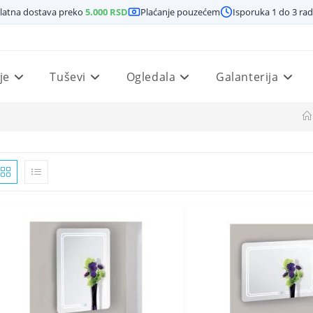
latna dostava preko
5.000
RSD
Plaćanje pouzećem
Isporuka 1 do 3 ra
je
Tuševi
Ogledala
Galanterija