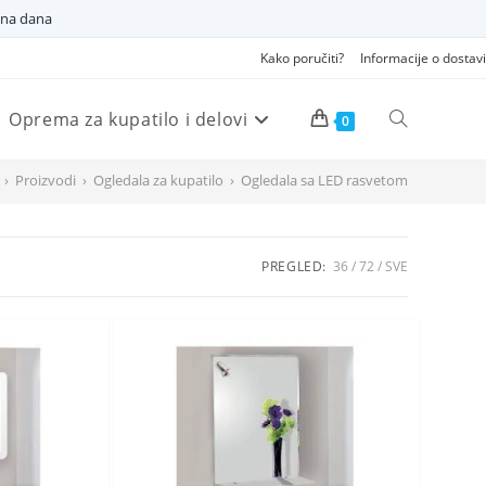
dna dana
Kako poručiti?
Informacije o dostavi
Oprema za kupatilo i delovi
Pretraži
0
›
Proizvodi
›
Ogledala za kupatilo
›
Ogledala sa LED rasvetom
veb
PREGLED:
36
72
SVE
sajt