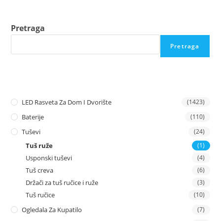
Pretraga
Pretraga
LED Rasveta Za Dom I Dvorište
(1423)
Baterije
(110)
Tuševi
(24)
Tuš ruže
(1)
Usponski tuševi
(4)
Tuš creva
(6)
Držači za tuš ručice i ruže
(3)
Tuš ručice
(10)
Ogledala Za Kupatilo
(7)