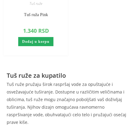
Tuš ruže
Tuš ruža Pink
1.340
RSD
Dodaj u korpu
Tuš ruže za kupatilo
Tuš ruže pružaju širok raspršaj vode za opuštajuće i
osvežavajuće tuširanje. Dostupne u različitim veličinama i
oblicima, tuš ruže mogu značajno poboljšati vaš doživljaj
tuširanja. Njihov dizajn omogućava ravnomerno
raspršivanje vode, obuhvatajući celo telo i pružajući osećaj
prave kiše.