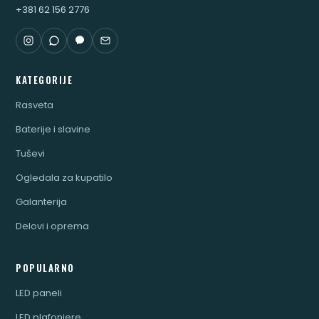
+381 62 156 2776
KATEGORIJE
Rasveta
Baterije i slavine
Tuševi
Ogledala za kupatilo
Galanterija
Delovi i oprema
POPULARNO
LED paneli
LED plafonjere