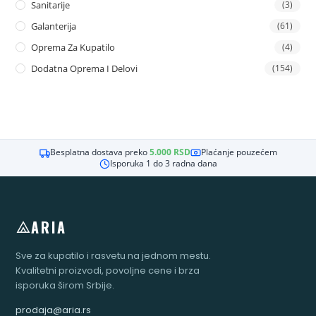
Sanitarije
(3)
Galanterija
(61)
Oprema Za Kupatilo
(4)
Dodatna Oprema I Delovi
(154)
Besplatna dostava preko
5.000
RSD
Plaćanje pouzećem
Isporuka 1 do 3 radna dana
ARIA
Sve za kupatilo i rasvetu na jednom mestu.
Kvalitetni proizvodi, povoljne cene i brza
isporuka širom Srbije.
prodaja@aria.rs