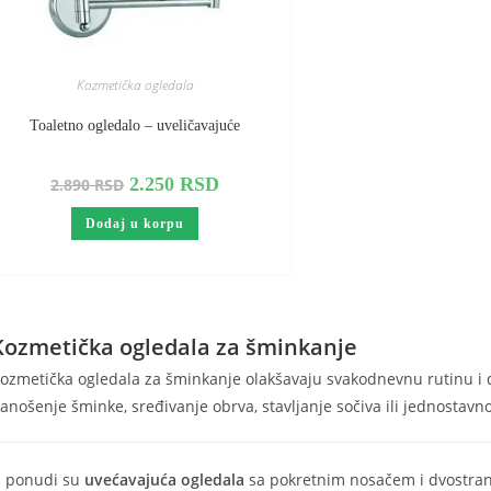
Kozmetička ogledala
Toaletno ogledalo – uveličavajuće
Originalna
Trenutna
2.250
RSD
2.890
RSD
cena
cena
je
je:
bila:
2.250 RSD.
Dodaj u korpu
2.890 RSD.
Kozmetička ogledala za šminkanje
ozmetička ogledala za šminkanje olakšavaju svakodnevnu rutinu i 
anošenje šminke, sređivanje obrva, stavljanje sočiva ili jednostavno 
 ponudi su
uvećavajuća ogledala
sa pokretnim nosačem i dvostran