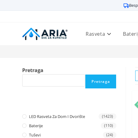
Besp
Preskoči
na
sadržaj
Rasveta
Bateri
Pretraga
Pretraga
A
LED Rasveta Za Dom I Dvorište
(1423)
Baterije
(110)
Tuševi
(24)