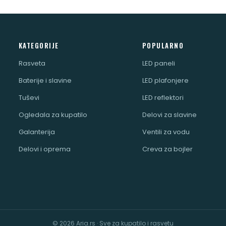
KATEGORIJE
POPULARNO
Rasveta
LED paneli
Baterije i slavine
LED plafonjere
Tuševi
LED reflektori
Ogledala za kupatilo
Delovi za slavine
Galanterija
Ventili za vodu
Delovi i oprema
Creva za bojler
© 2026 Aria.rs · Sve za kupatilo i rasvetu