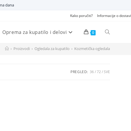
dna dana
Kako poručiti?
Informacije o dostavi
Oprema za kupatilo i delovi
Pretraži
0
›
Proizvodi
›
Ogledala za kupatilo
›
Kozmetička ogledala
veb
PREGLED:
36
72
SVE
sajt