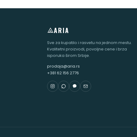
ARIA
Sve za kupatilo i rasvetu na jednom mestu.
Kvalitetni proizvodi, povoljne cene i brza
isporuka širom Srbije.
prodaja@aria.rs
+381 62 156 2776