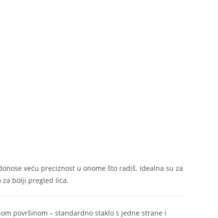
donose veću preciznost u onome što radiš. Idealna su za
za bolji pregled lica.
om površinom – standardno staklo s jedne strane i