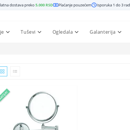
latna dostava preko
5.000
RSD
Plaćanje pouzećem
Isporuka 1 do 3 ra
je
Tuševi
Ogledala
Galanterija
KCIJA!