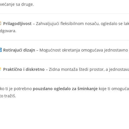
većanje sa druge.
Prilagodljivost
– Zahvaljujući fleksibilnom nosaču, ogledalo se lak
dgovara.
Rotirajući dizajn
– Mogućnost okretanja omogućava jednostavno p
Praktično i diskretno
– Zidna montaža štedi prostor, a jednostava
ko ti je potrebno
pouzdano ogledalo za šminkanje
koje ti omogućav
to tražiš.