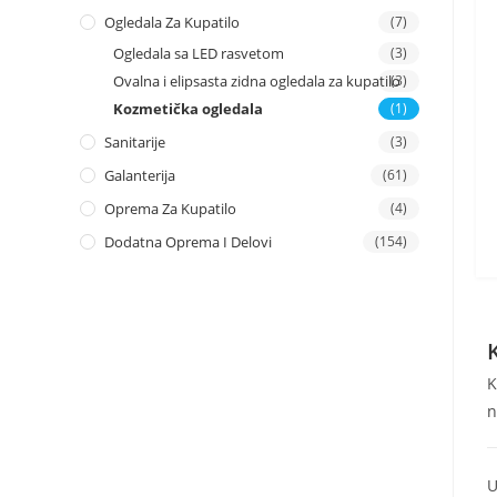
Ogledala Za Kupatilo
(7)
Ogledala sa LED rasvetom
(3)
Ovalna i elipsasta zidna ogledala za kupatilo
(3)
Kozmetička ogledala
(1)
Sanitarije
(3)
Galanterija
(61)
Oprema Za Kupatilo
(4)
Dodatna Oprema I Delovi
(154)
K
n
U