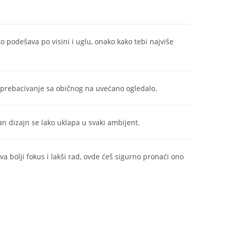
o podešava po visini i uglu, onako kako tebi najviše
rebacivanje sa običnog na uvećano ogledalo.
n dizajn se lako uklapa u svaki ambijent.
a bolji fokus i lakši rad, ovde ćeš sigurno pronaći ono