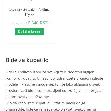
Bidei
Bide za vaše toalet – Vidima
Ulysse
Originalna
Trenutna
5.340
RSD
5.870
RSD
cena
cena
je
je:
bila:
5.340 RSD.
Dodaj u korpu
5.870 RSD.
Bide za kupatilo
Bidei su odličan izbor za sve koji žele dodatnu higijenu i
komfor u kupatilu. U našoj ponudi možete pronaći različite
modele – klasične i moderne, koji se lako uklapaju u svaki
prostor. Naši bidei su napravljeni od izdržljivih materijala i
jednostavni za održavanje.
Bilo da renovirate kupatilo ili tražite način da ga
unapredite, bide će vam svakako olakšati svakodnevnu