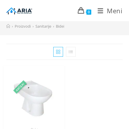
Meni
0
Preskoči
›
Proizvodi
›
Sanitarije
›
Bidei
na
sadržaj
AKCIJA!