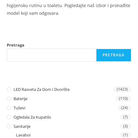
higijensku rutinu u toaletu. Pogledajte naš izbor i pronađite
model koji vam odgovara.
Pretraga
PRETRAGA
LED Rasveta Za Dom I Dvorište
(1423)
Baterije
(110)
Tuševi
(24)
Ogledala Za Kupatilo
(7)
Sanitarije
(3)
Lavaboi
(1)