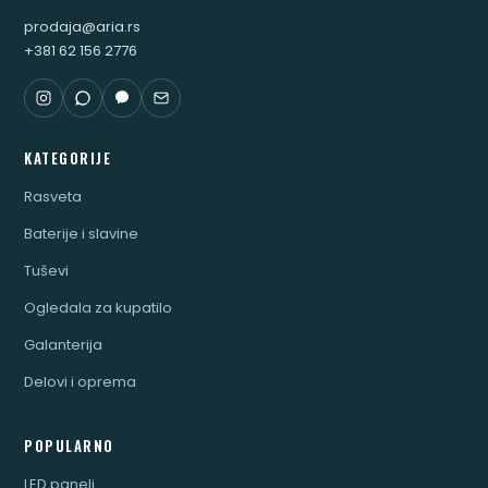
prodaja@aria.rs
+381 62 156 2776
KATEGORIJE
Rasveta
Baterije i slavine
Tuševi
Ogledala za kupatilo
Galanterija
Delovi i oprema
POPULARNO
LED paneli