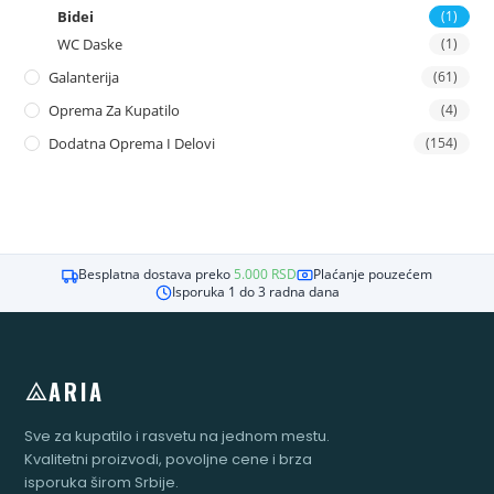
Bidei
(1)
WC Daske
(1)
Galanterija
(61)
Oprema Za Kupatilo
(4)
Dodatna Oprema I Delovi
(154)
Besplatna dostava preko
5.000
RSD
Plaćanje pouzećem
Isporuka 1 do 3 radna dana
ARIA
Sve za kupatilo i rasvetu na jednom mestu.
Kvalitetni proizvodi, povoljne cene i brza
isporuka širom Srbije.