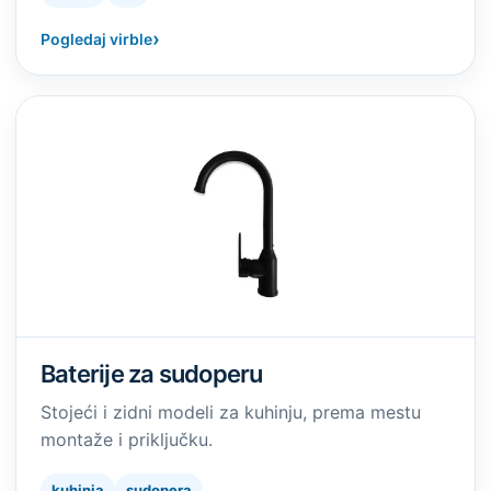
›
Pogledaj virble
Baterije za sudoperu
Stojeći i zidni modeli za kuhinju, prema mestu
montaže i priključku.
kuhinja
sudopera