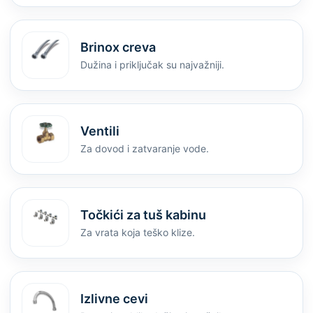
Brinox creva
Dužina i priključak su najvažniji.
Ventili
Za dovod i zatvaranje vode.
Točkići za tuš kabinu
Za vrata koja teško klize.
Izlivne cevi