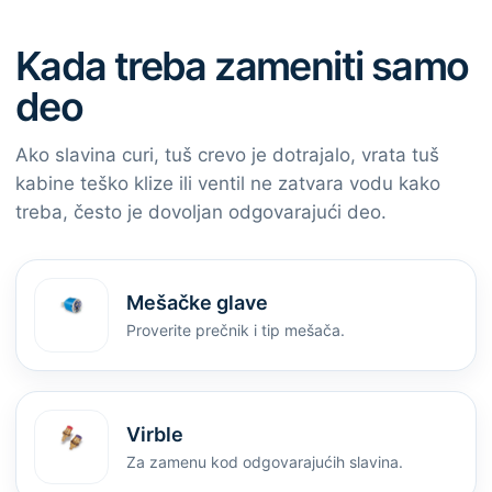
Kada treba zameniti samo
deo
Ako slavina curi, tuš crevo je dotrajalo, vrata tuš
kabine teško klize ili ventil ne zatvara vodu kako
treba, često je dovoljan odgovarajući deo.
Mešačke glave
Proverite prečnik i tip mešača.
Virble
Za zamenu kod odgovarajućih slavina.