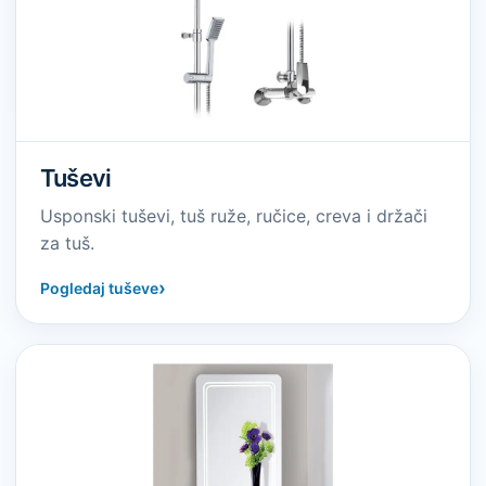
Tuševi
Usponski tuševi, tuš ruže, ručice, creva i držači
za tuš.
›
Pogledaj tuševe