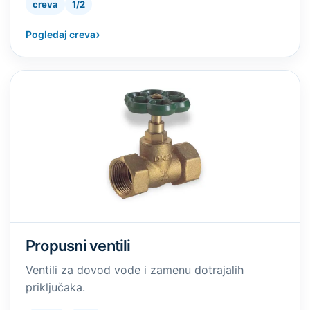
creva
1/2
›
Pogledaj creva
Propusni ventili
Ventili za dovod vode i zamenu dotrajalih
priključaka.