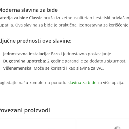
Moderna slavina za bide
aterija za bide Classic
pruža izuzetno kvalitetan i estetski privlača
upatila. Ova slavina za bide je praktična, jednostavna za korišćenje 
ljučne prednosti ove slavine:
Jednostavna instalacija:
Brzo i jednostavno postavljanje.
Dugotrajna upotreba:
2 godine garancije za dodatnu sigurnost.
Višenamenska:
Može se koristiti i kao slavina za WC.
ogledajte našu kompletnu ponudu
slavina za bide
za više opcija.
Povezani proizvodi