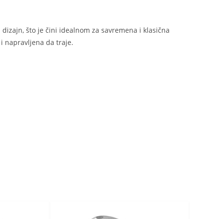
n dizajn, što je čini idealnom za savremena i klasična
i napravljena da traje.