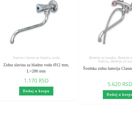
Slavine i česme za hladnu vodu
Baterije za lavabo
,
Baterije 
kabinu
,
Baterije za s
Zidna slavina za hladnu vodu Ø12 mm,
Švedska zidna baterija Classi
L=200 mm
1.170
RSD
5.620
RS
Dodaj u korpu
Dodaj u korp