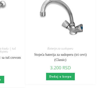
za kadu | tuš
Baterije za sudoperu
udoperu
Stojeća baterija za sudoperu (tri cevi)
c sa tuš crevom
(Classic)
3.200
RSD
D
Dodaj u korpu
u