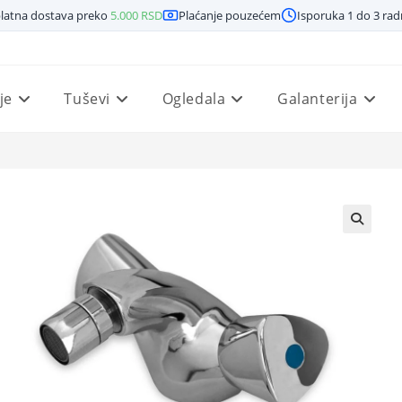
latna dostava preko
5.000
RSD
Plaćanje pouzećem
Isporuka 1 do 3 ra
je
Tuševi
Ogledala
Galanterija