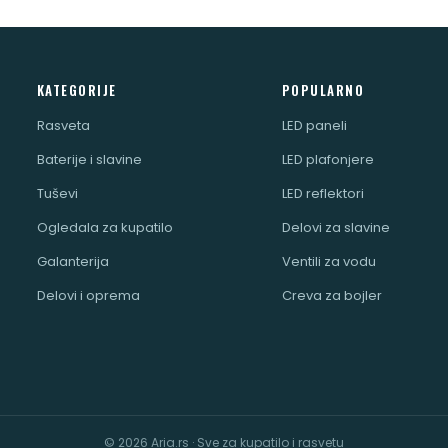
KATEGORIJE
POPULARNO
Rasveta
LED paneli
Baterije i slavine
LED plafonjere
Tuševi
LED reflektori
Ogledala za kupatilo
Delovi za slavine
Galanterija
Ventili za vodu
Delovi i oprema
Creva za bojler
© 2026 Aria.rs · Sve za kupatilo i rasvetu