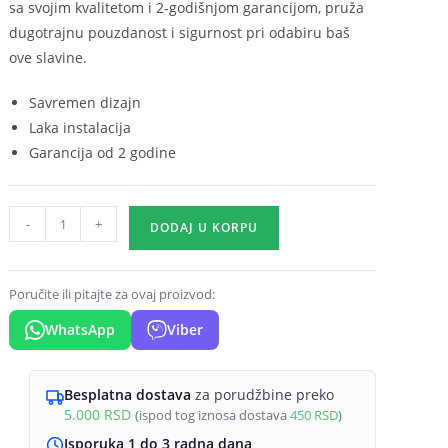
sa svojim kvalitetom i 2-godišnjom garancijom, pruža
dugotrajnu pouzdanost i sigurnost pri odabiru baš
ove slavine.
Savremen dizajn
Laka instalacija
Garancija od 2 godine
Baterija
-
+
DODAJ U KORPU
za
bide
Classic
Poručite ili pitajte za ovaj proizvod:
količina
WhatsApp
Viber
Besplatna dostava
za porudžbine preko
5.000
RSD
(ispod tog iznosa dostava
450
RSD
)
Isporuka 1 do 3 radna dana