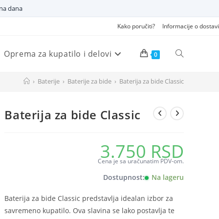
dna dana
Kako poručiti?
Informacije o dostavi
Oprema za kupatilo i delovi
Pretraži
0
›
Baterije
›
Baterije za bide
›
Baterija za bide Classic
veb
Baterija za bide Classic
sajt
3.750
RSD
Cena je sa uračunatim PDV-om.
Dostupnost:
Na lageru
Baterija za bide Classic predstavlja idealan izbor za
savremeno kupatilo. Ova slavina se lako postavlja te