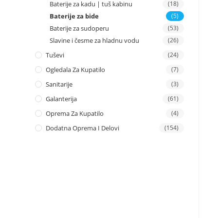
Baterije za kadu | tuš kabinu
(18)
Baterije za bide
(5)
Baterije za sudoperu
(53)
Slavine i česme za hladnu vodu
(26)
Tuševi
(24)
Ogledala Za Kupatilo
(7)
Sanitarije
(3)
Galanterija
(61)
Oprema Za Kupatilo
(4)
Dodatna Oprema I Delovi
(154)