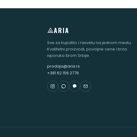
ARIA
Sve za kupatilo i rasvetu na jednom mestu.
Kvalitetni proizvodi, povoljne cene i brza
isporuka širom Srbije.
prodaja@aria.rs
+381 62 156 2776