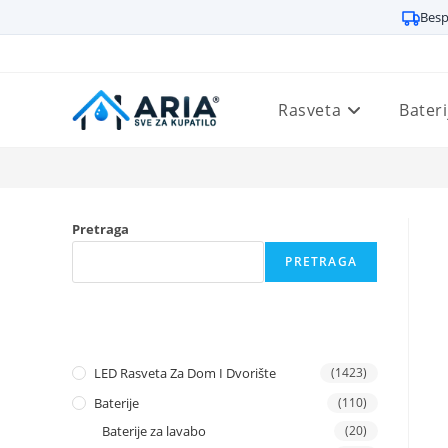
Besp
Preskoči
na
sadržaj
Rasveta
Bateri
Pretraga
PRETRAGA
LED Rasveta Za Dom I Dvorište
(1423)
Baterije
(110)
Baterije za lavabo
(20)