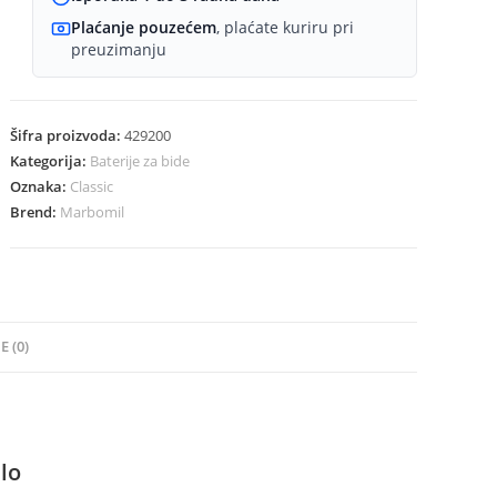
Plaćanje pouzećem
, plaćate kuriru pri
preuzimanju
Šifra proizvoda:
429200
Kategorija:
Baterije za bide
Oznaka:
Classic
Brend:
Marbomil
E (0)
ilo