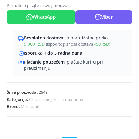
Ž-
Poručite ili pitajte za ovaj proizvod:
Ž
WhatsApp
Viber
45
cm
količina
Besplatna dostava
za porudžbine preko
5.000
RSD
(ispod tog iznosa dostava
450
RSD
)
Isporuka 1 do 3 radna dana
Plaćanje pouzećem
, plaćate kuriru pri
preuzimanju
Šifra proizvoda:
2949
Kategorija:
Creva za bojler – brinox i inox
Brend:
Marbomil