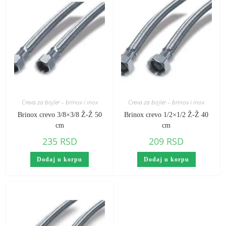
Creva za bojler – brinox i inox
Creva za bojler – brinox i inox
Brinox crevo 3/8×3/8 Ž-Ž 50
Brinox crevo 1/2×1/2 Ž-Ž 40
cm
cm
235
RSD
209
RSD
Dodaj u korpu
Dodaj u korpu