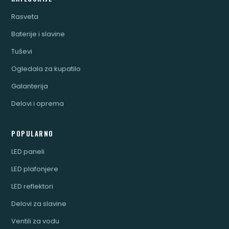
Rasveta
Baterije i slavine
Tuševi
Ogledala za kupatilo
Galanterija
Delovi i oprema
POPULARNO
LED paneli
LED plafonjere
LED reflektori
Delovi za slavine
Ventili za vodu