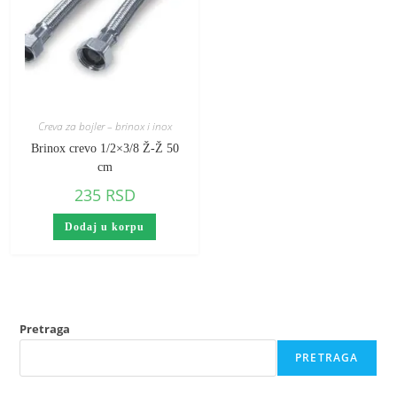
Creva za bojler – brinox i inox
Brinox crevo 1/2×3/8 Ž-Ž 50
cm
235
RSD
Dodaj u korpu
Pretraga
PRETRAGA