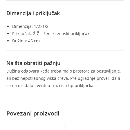
Dimenzija i priključak
Dimenzija: 1/2×1/2
Priključak: Ž-Ž – ženski-ženski priključak
Dužina: 45 cm
Na šta obratiti pažnju
Dužina odgovara kada treba malo prostora za postavljanje,
ali bez nepotrebnog viška creva. Pre ugradnje proveri da li
se na uređaju i ventilu traži isti tip priključka.
Povezani proizvodi