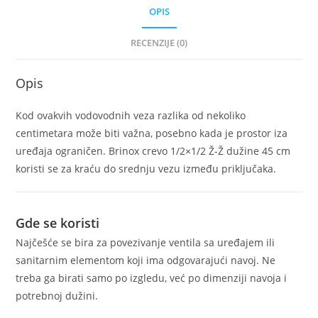
OPIS
RECENZIJE (0)
Opis
Kod ovakvih vodovodnih veza razlika od nekoliko
centimetara može biti važna, posebno kada je prostor iza
uređaja ograničen. Brinox crevo 1/2×1/2 Ž-Ž dužine 45 cm
koristi se za kraću do srednju vezu između priključaka.
Gde se koristi
Najčešće se bira za povezivanje ventila sa uređajem ili
sanitarnim elementom koji ima odgovarajući navoj. Ne
treba ga birati samo po izgledu, već po dimenziji navoja i
potrebnoj dužini.