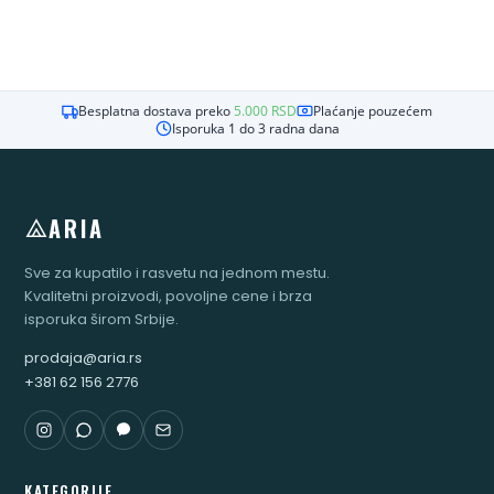
Besplatna dostava preko
5.000
RSD
Plaćanje pouzećem
Isporuka 1 do 3 radna dana
ARIA
Sve za kupatilo i rasvetu na jednom mestu.
Kvalitetni proizvodi, povoljne cene i brza
isporuka širom Srbije.
prodaja@aria.rs
+381 62 156 2776
KATEGORIJE