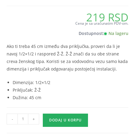
219
RSD
Cena je sa uračunatim PDV-om.
Dostupnost:
Na lageru
Ako ti treba 45 cm između dva priključka, proveri da li je
navoj 1/2×1/2 i raspored Ž-Ž. Ž-Ž znači da su obe strane
creva ženskog tipa. Koristi se za vodovodnu vezu samo kada
dimenzija i priključak odgovaraju postojećoj instalaciji.
Dimenzija: 1/2×1/2
Priključak: Ž-Ž
Dužina: 45 cm
Brinox
-
+
DODAJ U KORPU
crevo
1/2x1/2