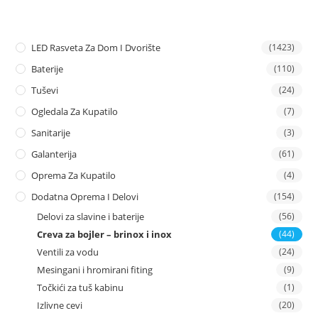
LED Rasveta Za Dom I Dvorište
(1423)
Baterije
(110)
Tuševi
(24)
Ogledala Za Kupatilo
(7)
Sanitarije
(3)
Galanterija
(61)
Oprema Za Kupatilo
(4)
Dodatna Oprema I Delovi
(154)
Delovi za slavine i baterije
(56)
Creva za bojler – brinox i inox
(44)
Ventili za vodu
(24)
Mesingani i hromirani fiting
(9)
Točkići za tuš kabinu
(1)
Izlivne cevi
(20)