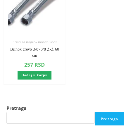
Creva za bojler – brinox i inox
Brinox crevo 3/8×3/8 Ž-Ž 60
cm
257
RSD
Dodaj u korpu
Pretraga
Pretraga