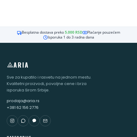
Besplatna dostava preko
5.000
RSD
Plaćanje pouzećem
Isporuka 1 do 3 radna dana
ARIA
Sve za kupatilo i rasvetu na jednom mestu.
Kvalitetni proizvodi, povoljne cene i brza
isporuka širom Srbije.
prodaja@aria.rs
+381 62 156 2776