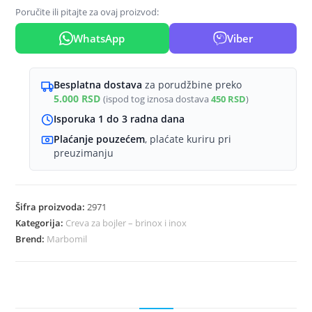
70
Poručite ili pitajte za ovaj proizvod:
cm
količina
WhatsApp
Viber
Besplatna dostava
za porudžbine preko
5.000
RSD
(ispod tog iznosa dostava
450
RSD
)
Isporuka 1 do 3 radna dana
Plaćanje pouzećem
, plaćate kuriru pri
preuzimanju
Šifra proizvoda:
2971
Kategorija:
Creva za bojler – brinox i inox
Brend:
Marbomil