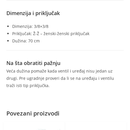
Dimenzija i priključak
Dimenzija: 3/8×3/8
Priključak: Ž-Ž – ženski-ženski priključak
Dužina: 70 cm
Na šta obratiti pažnju
Veća dužina pomaže kada ventil i uređaj nisu jedan uz
drugi. Pre ugradnje proveri da li se na uređaju i ventilu
traži isti tip priključka.
Povezani proizvodi