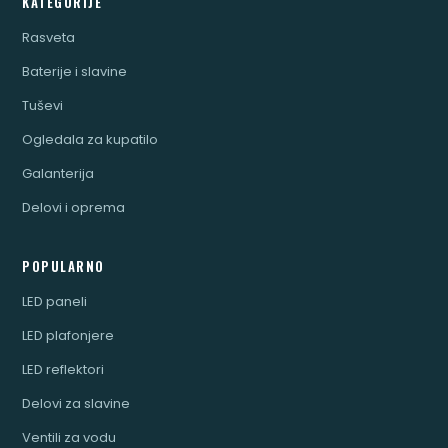
KATEGORIJE
Rasveta
Baterije i slavine
Tuševi
Ogledala za kupatilo
Galanterija
Delovi i oprema
POPULARNO
LED paneli
LED plafonjere
LED reflektori
Delovi za slavine
Ventili za vodu