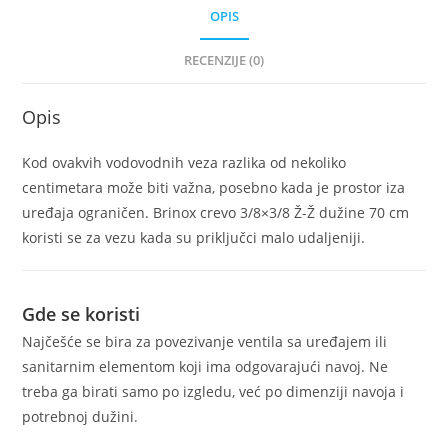
OPIS
RECENZIJE (0)
Opis
Kod ovakvih vodovodnih veza razlika od nekoliko
centimetara može biti važna, posebno kada je prostor iza
uređaja ograničen. Brinox crevo 3/8×3/8 Ž-Ž dužine 70 cm
koristi se za vezu kada su priključci malo udaljeniji.
Gde se koristi
Najčešće se bira za povezivanje ventila sa uređajem ili
sanitarnim elementom koji ima odgovarajući navoj. Ne
treba ga birati samo po izgledu, već po dimenziji navoja i
potrebnoj dužini.