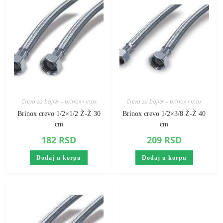
Creva za bojler – brinox i inox
Creva za bojler – brinox i inox
Brinox crevo 1/2×1/2 Ž-Ž 30
Brinox crevo 1/2×3/8 Ž-Ž 40
cm
cm
182
RSD
209
RSD
Dodaj u korpu
Dodaj u korpu