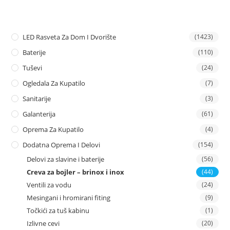
LED Rasveta Za Dom I Dvorište
(1423)
Baterije
(110)
Tuševi
(24)
Ogledala Za Kupatilo
(7)
Sanitarije
(3)
Galanterija
(61)
Oprema Za Kupatilo
(4)
Dodatna Oprema I Delovi
(154)
Delovi za slavine i baterije
(56)
Creva za bojler – brinox i inox
(44)
Ventili za vodu
(24)
Mesingani i hromirani fiting
(9)
Točkići za tuš kabinu
(1)
Izlivne cevi
(20)