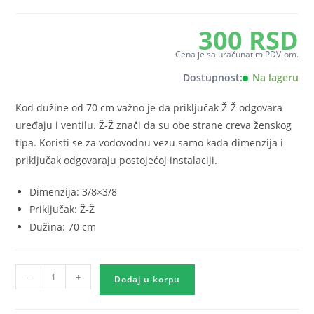
300
RSD
Cena je sa uračunatim PDV-om.
Dostupnost:
Na lageru
Kod dužine od 70 cm važno je da priključak Ž-Ž odgovara
uređaju i ventilu. Ž-Ž znači da su obe strane creva ženskog
tipa. Koristi se za vodovodnu vezu samo kada dimenzija i
priključak odgovaraju postojećoj instalaciji.
Dimenzija: 3/8×3/8
Priključak: Ž-Ž
Dužina: 70 cm
Brinox
-
+
crevo
Dodaj u korpu
3/8x3/8
Ž-
Ž