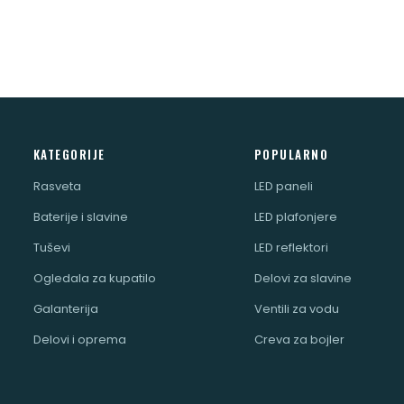
KATEGORIJE
POPULARNO
Rasveta
LED paneli
Baterije i slavine
LED plafonjere
Tuševi
LED reflektori
Ogledala za kupatilo
Delovi za slavine
Galanterija
Ventili za vodu
Delovi i oprema
Creva za bojler