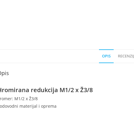
OPIS
RECENZIJ
Opis
Hromirana redukcija M1/2 x Ž3/8
romer: M1/2 x Ž3/8
odovodni materijal i oprema