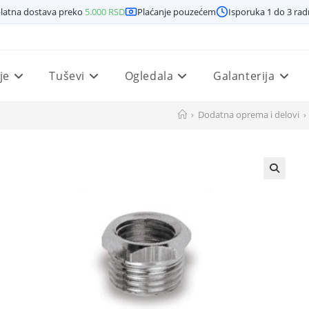
latna dostava preko
5.000
RSD
Plaćanje pouzećem
Isporuka 1 do 3 ra
je
Tuševi
Ogledala
Galanterija
›
Dodatna oprema i delovi
›