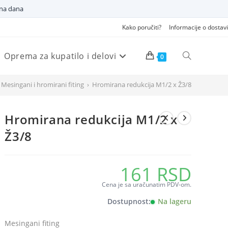
dna dana
Kako poručiti?
Informacije o dostavi
Oprema za kupatilo i delovi
Pretraži
0
Mesingani i hromirani fiting
›
Hromirana redukcija M1/2 x Ž3/8
veb
Hromirana redukcija M1/2 x
sajt
Ž3/8
161
RSD
Cena je sa uračunatim PDV-om.
Dostupnost:
Na lageru
Mesingani fiting