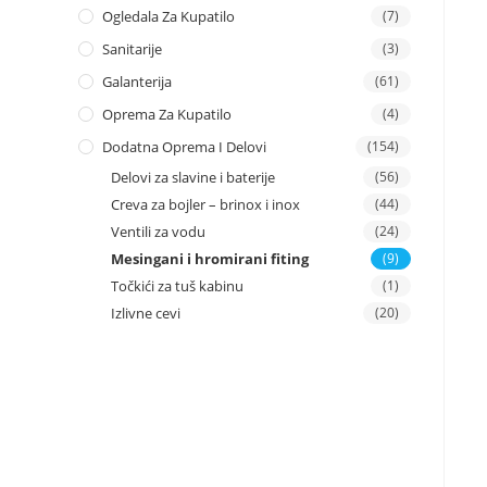
Ogledala Za Kupatilo
(7)
Sanitarije
(3)
Galanterija
(61)
Oprema Za Kupatilo
(4)
Dodatna Oprema I Delovi
(154)
Delovi za slavine i baterije
(56)
Creva za bojler – brinox i inox
(44)
Ventili za vodu
(24)
Mesingani i hromirani fiting
(9)
Točkići za tuš kabinu
(1)
Izlivne cevi
(20)