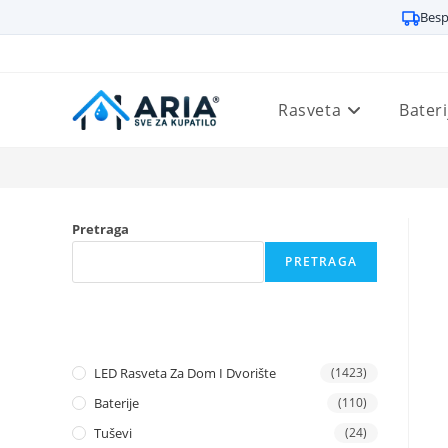
Besp
Preskoči
na
sadržaj
Rasveta
Bateri
Pretraga
PRETRAGA
LED Rasveta Za Dom I Dvorište
(1423)
Baterije
(110)
Tuševi
(24)