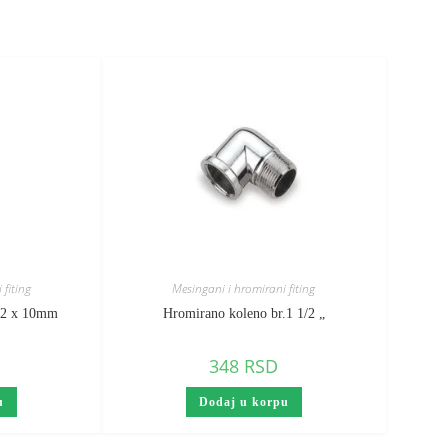
 fiting
Mesingani i hromirani fiting
1/2 x 10mm
Hromirano koleno br.1 1/2 „
348
RSD
u
Dodaj u korpu