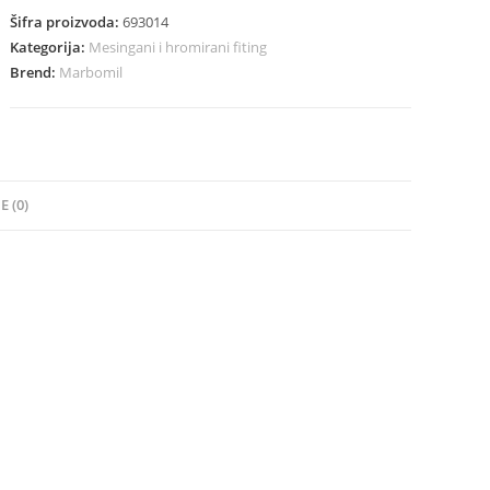
Šifra proizvoda:
693014
Kategorija:
Mesingani i hromirani fiting
Brend:
Marbomil
E (0)