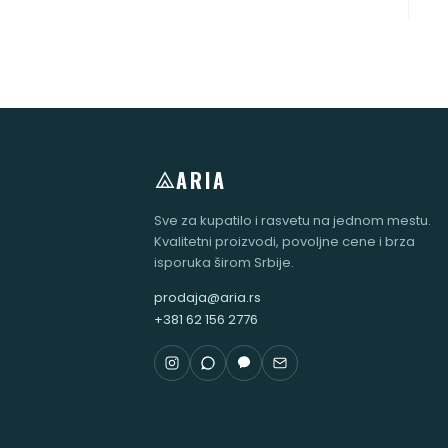
ARIA
Sve za kupatilo i rasvetu na jednom mestu.
Kvalitetni proizvodi, povoljne cene i brza
isporuka širom Srbije.
prodaja@aria.rs
+381 62 156 2776