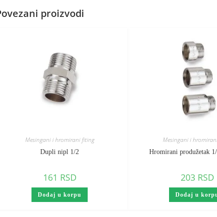
Povezani proizvodi
Mesingani i hromirani fiting
Mesingani i hromirani
Dupli nipl 1/2
Hromirani produžetak 
161
RSD
203
RSD
Dodaj u korpu
Dodaj u korp