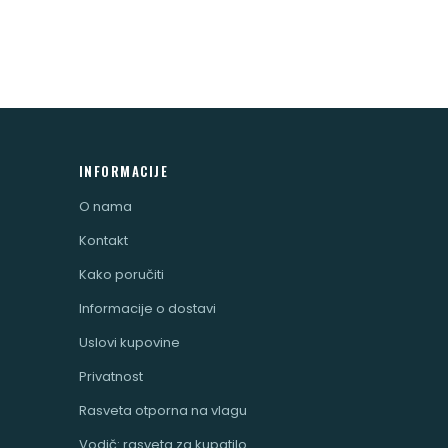
INFORMACIJE
O nama
Kontakt
Kako poručiti
Informacije o dostavi
Uslovi kupovine
Privatnost
Rasveta otporna na vlagu
Vodič: rasveta za kupatilo