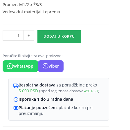
Promer: M1/2 x Ž3/8
Vodovodni materijal i oprema
Hromirana
-
+
DODAJ U KORPU
redukcija
M1/2
x
Poručite ili pitajte za ovaj proizvod:
Ž3/8
WhatsApp
Viber
količina
Besplatna dostava
za porudžbine preko
5.000
RSD
(ispod tog iznosa dostava
450
RSD
)
Isporuka 1 do 3 radna dana
Plaćanje pouzećem
, plaćate kuriru pri
preuzimanju