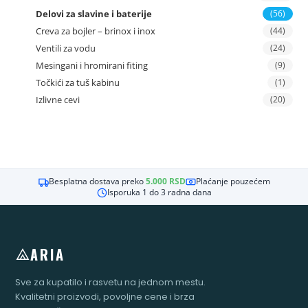
Delovi za slavine i baterije
(56)
Creva za bojler – brinox i inox
(44)
Ventili za vodu
(24)
Mesingani i hromirani fiting
(9)
Točkići za tuš kabinu
(1)
Izlivne cevi
(20)
Besplatna dostava preko
5.000
RSD
Plaćanje pouzećem
Isporuka 1 do 3 radna dana
ARIA
Sve za kupatilo i rasvetu na jednom mestu.
Kvalitetni proizvodi, povoljne cene i brza