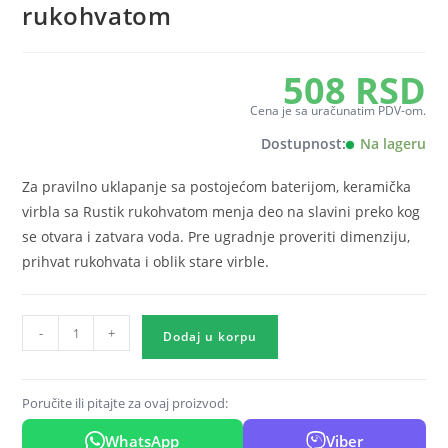
rukohvatom
508
RSD
Cena je sa uračunatim PDV-om.
Dostupnost:
Na lageru
Za pravilno uklapanje sa postojećom baterijom, keramička
virbla sa Rustik rukohvatom menja deo na slavini preko kog
se otvara i zatvara voda. Pre ugradnje proveriti dimenziju,
prihvat rukohvata i oblik stare virble.
Keramička
-
+
virbla
Dodaj u korpu
sa
Rustik
rukohvatom
količina
Poručite ili pitajte za ovaj proizvod:
WhatsApp
Viber