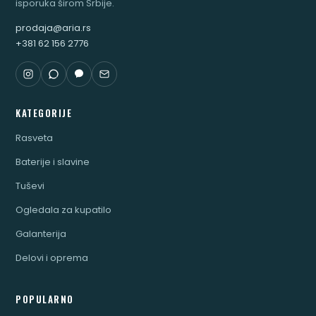
isporuka širom Srbije.
prodaja@aria.rs
+381 62 156 2776
KATEGORIJE
Rasveta
Baterije i slavine
Tuševi
Ogledala za kupatilo
Galanterija
Delovi i oprema
POPULARNO