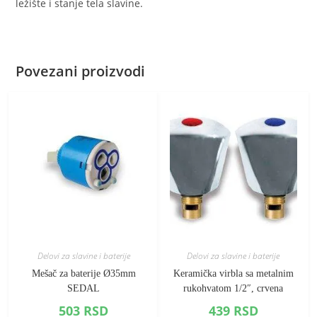
ležište i stanje tela slavine.
Povezani proizvodi
Delovi za slavine i baterije
Delovi za slavine i baterije
Mešač za baterije Ø35mm
Keramička virbla sa metalnim
SEDAL
rukohvatom 1/2″, crvena
503
RSD
439
RSD