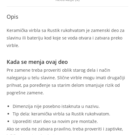
Opis
Keramička virbla sa Rustik rukohvatom je zamenski deo za
slavinu ili bateriju kod koje se voda otvara i zatvara preko
virble.
Kada se menja ovaj deo
Pre zamene treba proveriti oblik starog dela i način
naleganja u telu slavine. Slične virble mogu imati drugačiji
prihvat, pa poređenje sa starim delom smanjuje rizik od
pogrešne zamene.
Dimenzija nije posebno istaknuta u nazivu.
Tip dela: keramička virbla sa Rustik rukohvatom.
Uporediti stari deo sa novim pre montaže.
Ako se voda ne zatvara pravilno, treba proveriti i zaptivke,