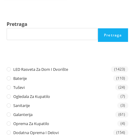
Pretraga
Pretraga
LED Rasveta Za Dom I Dvorište
(1423)
Baterije
(110)
Tuševi
(24)
Ogledala Za Kupatilo
(7)
Sanitarije
(3)
Galanterija
(61)
Oprema Za Kupatilo
(4)
Dodatna Oprema I Delovi
(154)