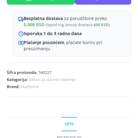
Besplatna dostava
za porudžbine preko
5.000
RSD
(ispod tog iznosa dostava
450
RSD
)
Isporuka 1 do 3 radna dana
Plaćanje pouzećem
, plaćate kuriru pri
preuzimanju
Šifra proizvoda:
540227
Kategorija:
Delovi za slavine i baterije
Brend:
Marbomil
OPIS
RECENZIJE (0)