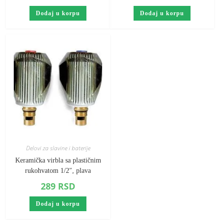
Dodaj u korpu
Dodaj u korpu
Delovi za slavine i baterije
Keramička virbla sa plastičnim
rukohvatom 1/2″, plava
289
RSD
Dodaj u korpu