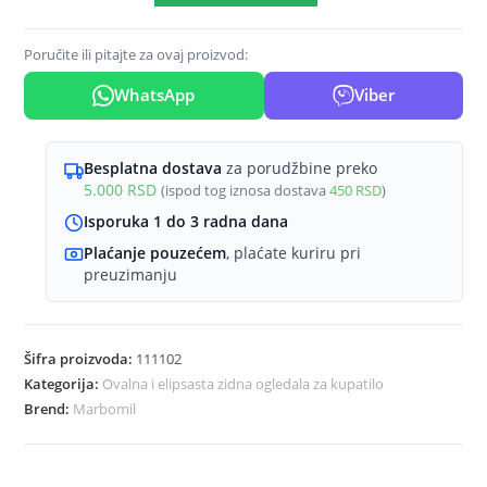
sa
fazetnom
Poručite ili pitajte za ovaj proizvod:
-
WhatsApp
Viber
50x70
cm
količina
Besplatna dostava
za porudžbine preko
5.000
RSD
(ispod tog iznosa dostava
450
RSD
)
Isporuka 1 do 3 radna dana
Plaćanje pouzećem
, plaćate kuriru pri
preuzimanju
Šifra proizvoda:
111102
Kategorija:
Ovalna i elipsasta zidna ogledala za kupatilo
Brend:
Marbomil