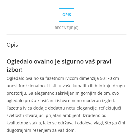
OPIS
RECENZIJE (0)
Opis
Ogledalo ovalno je sigurno vaš pravi
izbor!
Ogledalo ovalno sa fazetnom ivicom dimenzija 50×70 cm
unosi funkcionalnost i stil u vaše kupatilo ili bilo koju drugu
prostoriju. Sa elegantno zakrivljenim gornjim delom, ovo
ogledalo pruža klasičan i istovremeno moderan izgled.
Fazetna ivica dodaje dodatnu notu elegancije, reflektujući
svetlost i stvarajući prijatan ambijent. Izrađeno od
kvalitetnog stakla, lako se održava i odoleva vlagi, što ga čini
dugotrajnim rešenjem za vaš dom.