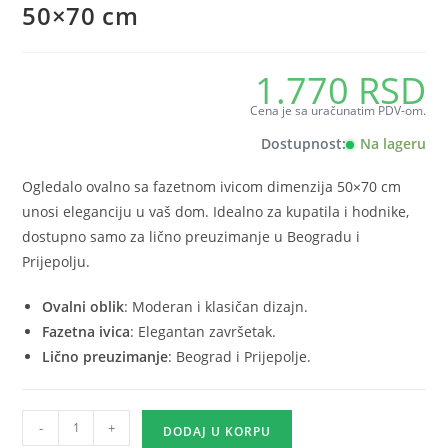
50×70 cm
1.770
RSD
Cena je sa uračunatim PDV-om.
Dostupnost:
Na lageru
Ogledalo ovalno sa fazetnom ivicom dimenzija 50×70 cm
unosi eleganciju u vaš dom. Idealno za kupatila i hodnike,
dostupno samo za lično preuzimanje u Beogradu i
Prijepolju.
Ovalni oblik
: Moderan i klasičan dizajn.
Fazetna ivica
: Elegantan završetak.
Lično preuzimanje
: Beograd i Prijepolje.
Ogledalo
-
+
DODAJ U KORPU
ovalno