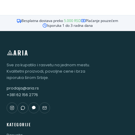
Besplatna dostava preko
5.000
RSD
Plaćanje pouzećem
Isporuka 1 do 3 radna dana
ARIA
Sve za kupatilo i rasvetu na jednom mestu.
Kvalitetni proizvodi, povoljne cene i brza
isporuka širom Srbije.
prodaja@aria.rs
+381 62 156 2776
KATEGORIJE