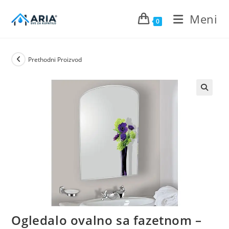
Preskoči
Meni
›
Ogledala za kupatilo
›
Ovalna i elipsasta zidna ogledala za kupatilo
na
0
sadržaj
Prethodni Proizvod
Ogledalo ovalno sa fazetnom –