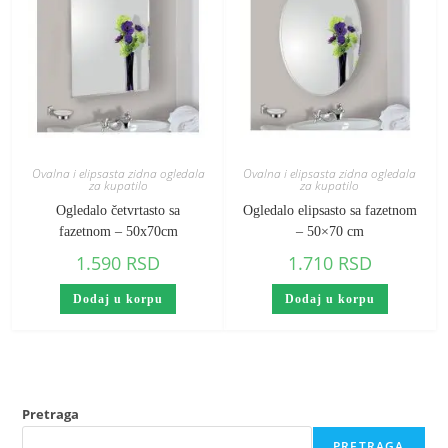
Ovalna i elipsasta zidna ogledala
Ovalna i elipsasta zidna ogledala
za kupatilo
za kupatilo
Ogledalo četvrtasto sa
Ogledalo elipsasto sa fazetnom
fazetnom – 50x70cm
– 50×70 cm
1.590
RSD
1.710
RSD
Dodaj u korpu
Dodaj u korpu
Pretraga
PRETRAGA