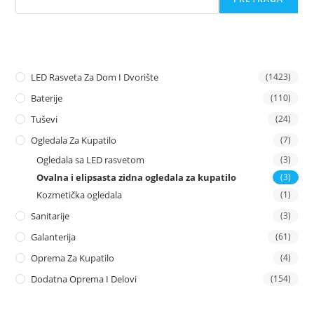
LED Rasveta Za Dom I Dvorište
(1423)
Baterije
(110)
Tuševi
(24)
Ogledala Za Kupatilo
(7)
Ogledala sa LED rasvetom
(3)
Ovalna i elipsasta zidna ogledala za kupatilo
(3)
Kozmetička ogledala
(1)
Sanitarije
(3)
Galanterija
(61)
Oprema Za Kupatilo
(4)
Dodatna Oprema I Delovi
(154)