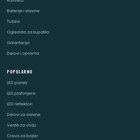
Rasveta
Baterije i slavine
Tuševi
Ogledala za kupatilo
Galanterija
Delovi i oprema
POPULARNO
LED paneli
LED plafonjere
LED reflektori
Delovi za slavine
Ventili za vodu
Creva za bojler