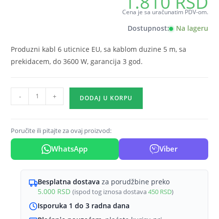
1.810
RSD
Cena je sa uračunatim PDV-om.
Dostupnost:
Na lageru
Produzni kabl 6 uticnice EU, sa kablom duzine 5 m, sa
prekidacem, do 3600 W, garancija 3 god.
Produzni
-
+
DODAJ U KORPU
kabl
6-
WAY
Poručite ili pitajte za ovaj proizvod:
EU
WhatsApp
Viber
sa
prekidacem
5m
Besplatna dostava
za porudžbine preko
XLine
5.000
RSD
(ispod tog iznosa dostava
450
RSD
)
količina
Isporuka 1 do 3 radna dana