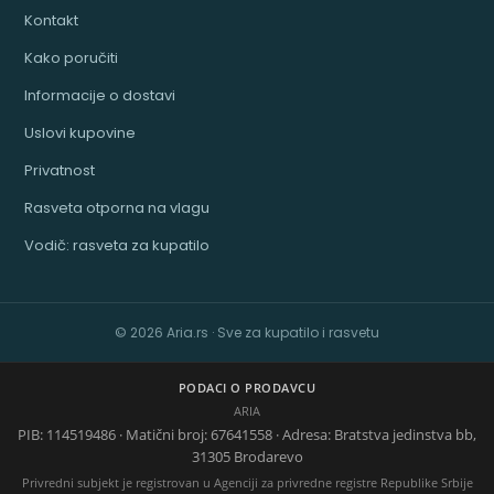
Kontakt
Kako poručiti
Informacije o dostavi
Uslovi kupovine
Privatnost
Rasveta otporna na vlagu
Vodič: rasveta za kupatilo
© 2026 Aria.rs · Sve za kupatilo i rasvetu
PODACI O PRODAVCU
ARIA
PIB: 114519486 · Matični broj: 67641558 · Adresa: Bratstva jedinstva bb,
31305 Brodarevo
Privredni subjekt je registrovan u Agenciji za privredne registre Republike Srbije