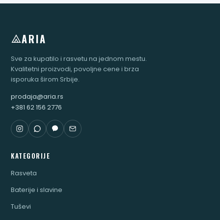
ARIA
Sve za kupatilo i rasvetu na jednom mestu.
Kvalitetni proizvodi, povoljne cene i brza
isporuka širom Srbije.
prodaja@aria.rs
+381 62 156 2776
KATEGORIJE
Rasveta
Baterije i slavine
Tuševi