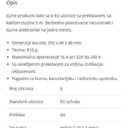
Opis
XLine produzni kabl sa 6 EU uticnice sa prekidacem, sa
kablom duzine 5 m. Bezbedno povezivanje racunarske i
kucne elektronike na jedno mesto.
Dimenzije kucista: 335 x 49 x 40 mm.
Tezina: 810 g.
Maksimalno opterecenje 16 A pri 220 do 240 V.
Sa osvetljenim prekidacem za vidljivu indikaciju
ukljucenosti.
Pogodno za kucnu, kancelarijsku i radionicku upotrebu.
Broj uticnica
6
Standard uticnice
EU schuko
Prekidac
da
Tip kabla
H05VV-F 3G1,5 mm2