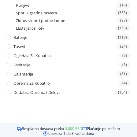
Punjive
(16)
Spot i ugradna rasveta
(353)
Zidne, stone i podne lampe
(87)
LED sijalice i cevi
(153)
Baterije
(110)
Tuševi
(24)
Ogledala Za Kupatilo
(7)
Sanitarije
(3)
Galanterija
(61)
Oprema Za Kupatilo
(4)
Dodatna Oprema I Delovi
(154)
Besplatna dostava preko
5.000
RSD
Plaćanje pouzećem
Isporuka 1 do 3 radna dana