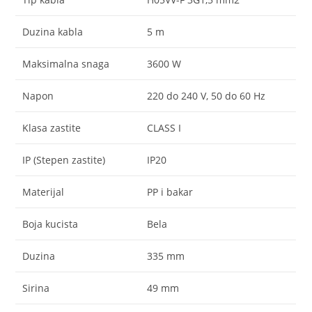
Duzina kabla
5 m
Maksimalna snaga
3600 W
Napon
220 do 240 V, 50 do 60 Hz
Klasa zastite
CLASS I
IP (Stepen zastite)
IP20
Materijal
PP i bakar
Boja kucista
Bela
Duzina
335 mm
Sirina
49 mm