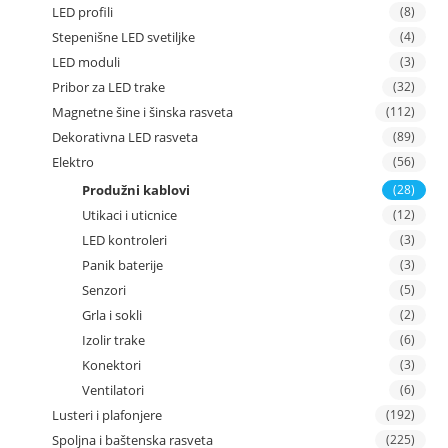
LED profili
(8)
Stepenišne LED svetiljke
(4)
LED moduli
(3)
Pribor za LED trake
(32)
Magnetne šine i šinska rasveta
(112)
Dekorativna LED rasveta
(89)
Elektro
(56)
Produžni kablovi
(28)
Utikaci i uticnice
(12)
LED kontroleri
(3)
Panik baterije
(3)
Senzori
(5)
Grla i sokli
(2)
Izolir trake
(6)
Konektori
(3)
Ventilatori
(6)
Lusteri i plafonjere
(192)
Spoljna i baštenska rasveta
(225)