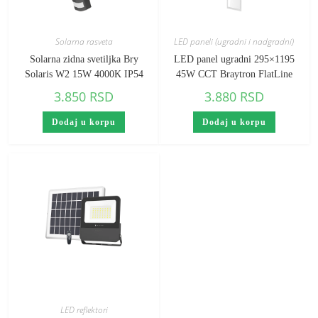
Solarna rasveta
LED paneli (ugradni i nadgradni)
Solarna zidna svetiljka Bry
LED panel ugradni 295×1195
Solaris W2 15W 4000K IP54
45W CCT Braytron FlatLine
3.850
RSD
3.880
RSD
Dodaj u korpu
Dodaj u korpu
LED reflektori