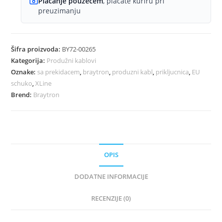
Plaćanje pouzećem
, plaćate kuriru pri
preuzimanju
Šifra proizvoda:
BY72-00265
Kategorija:
Produžni kablovi
Oznake:
sa prekidacem
,
braytron
,
produzni kabl
,
prikljucnica
,
EU
schuko
,
XLine
Brend:
Braytron
OPIS
DODATNE INFORMACIJE
RECENZIJE (0)