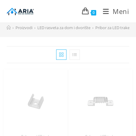
Meni
0
Preskoči
›
Proizvodi
›
LED rasveta za dom i dvorište
›
Pribor za LED trake
na
sadržaj