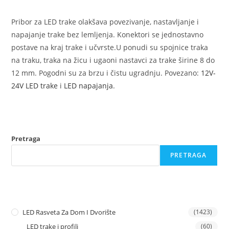
Pribor za LED trake olakšava povezivanje, nastavljanje i
napajanje trake bez lemljenja. Konektori se jednostavno
postave na kraj trake i učvrste.U ponudi su spojnice traka
na traku, traka na žicu i ugaoni nastavci za trake širine 8 do
12 mm. Pogodni su za brzu i čistu ugradnju. Povezano:
12V-
24V LED trake
i
LED napajanja
.
Pretraga
PRETRAGA
LED Rasveta Za Dom I Dvorište
(1423)
LED trake i profili
(60)