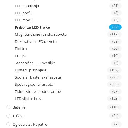
LED napajanja
(21)
LED profili
(8)
LED moduli
(3)
Pribor za LED trake
(32)
Magnetne šine i šinska rasveta
(112)
Dekorativna LED rasveta
(89)
Elektro
(56)
Punjive
(16)
Stepenišne LED svetiljke
(4)
Lusteri i plafonjere
(192)
Spoljna i baštenska rasveta
(225)
Spot i ugradna rasveta
(353)
Zidne, stone i podne lampe
(87)
LED sijalice i cevi
(153)
Baterije
(110)
Tuševi
(24)
Ogledala Za Kupatilo
(7)