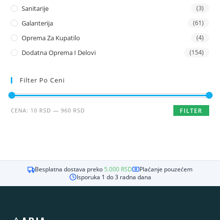
Sanitarije
(3)
Galanterija
(61)
Oprema Za Kupatilo
(4)
Dodatna Oprema I Delovi
(154)
Filter Po Ceni
Minimalna
Maksimalna
CENA:
10 RSD
—
960 RSD
FILTER
cena
cena
Besplatna dostava preko
5.000
RSD
Plaćanje pouzećem
Isporuka 1 do 3 radna dana