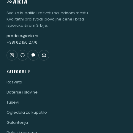
ARIA
Sve za kupatilo i rasvetu na jednom mestu.
Kvalitetni proizvodi, povoljne cene i brza
isporuka širom Srbije.
prodaja@aria.rs
+381 62 156 2776
KATEGORIJE
Rasveta
Baterije i slavine
Tuševi
Ogledala za kupatilo
Galanterija
Delovi i oprema