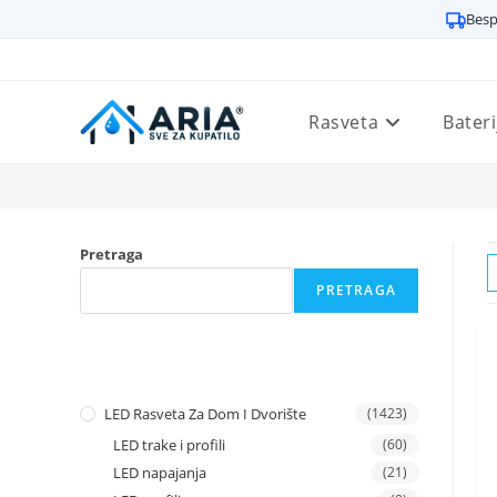
Besp
Preskoči
na
sadržaj
Rasveta
Bateri
Pretraga
PRETRAGA
LED Rasveta Za Dom I Dvorište
(1423)
LED trake i profili
(60)
LED napajanja
(21)