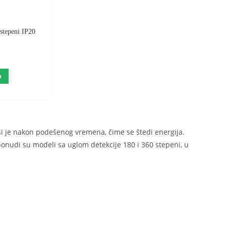
stepeni IP20
D
u
si je nakon podešenog vremena, čime se štedi energija.
ponudi su modeli sa uglom detekcije 180 i 360 stepeni, u