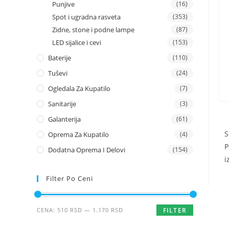
Punjive
(16)
Spot i ugradna rasveta
(353)
Zidne, stone i podne lampe
(87)
LED sijalice i cevi
(153)
Baterije
(110)
Tuševi
(24)
Ogledala Za Kupatilo
(7)
Sanitarije
(3)
Galanterija
(61)
S
Oprema Za Kupatilo
(4)
P
Dodatna Oprema I Delovi
(154)
i
Filter Po Ceni
Minimalna
Maksimalna
CENA:
510 RSD
—
1.170 RSD
FILTER
cena
cena