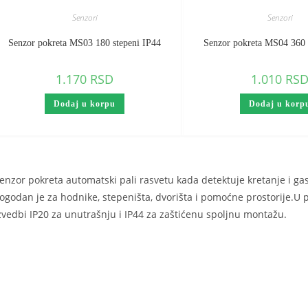
Senzori
Senzori
Senzor pokreta MS03 180 stepeni IP44
Senzor pokreta MS04 360 
1.170
RSD
1.010
RS
Dodaj u korpu
Dodaj u korp
enzor pokreta automatski pali rasvetu kada detektuje kretanje i ga
ogodan je za hodnike, stepeništa, dvorišta i pomoćne prostorije.U 
zvedbi IP20 za unutrašnju i IP44 za zaštićenu spoljnu montažu.