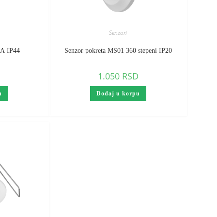
Senzori
 A IP44
Senzor pokreta MS01 360 stepeni IP20
1.050
RSD
u
Dodaj u korpu