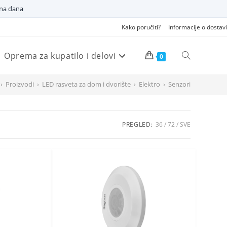
dna dana
Kako poručiti?
Informacije o dostavi
Oprema za kupatilo i delovi
Pretraži
0
›
Proizvodi
›
LED rasveta za dom i dvorište
›
Elektro
›
Senzori
veb
PREGLED:
36
72
SVE
sajt