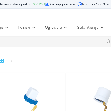
latna dostava preko
5.000
RSD
Plaćanje pouzećem
Isporuka 1 do 3 ra
je
Tuševi
Ogledala
Galanterija