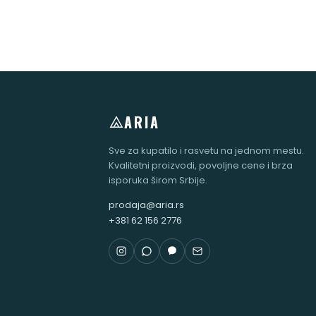
ARIA
Sve za kupatilo i rasvetu na jednom mestu.
Kvalitetni proizvodi, povoljne cene i brza
isporuka širom Srbije.
prodaja@aria.rs
+381 62 156 2776