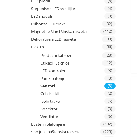
LED profili
(8)
Stepenišne LED svetiljke
(4)
LED moduli
(3)
Pribor za LED trake
(32)
Magnetne šine i šinska rasveta
(112)
Dekorativna LED rasveta
(89)
Elektro
(56)
Produžni kablovi
(28)
Utikaci i uticnice
(12)
LED kontroleri
(3)
Panik baterije
(3)
Senzori
(5)
Grla i sokli
(2)
Izolir trake
(6)
Konektori
(3)
Ventilatori
(6)
Lusteri i plafonjere
(192)
Spoljna i baštenska rasveta
(225)