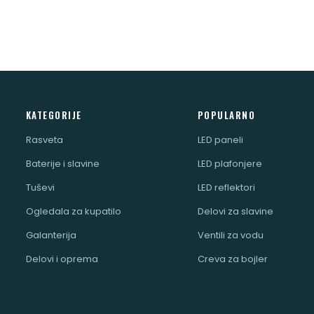
KATEGORIJE
POPULARNO
Rasveta
LED paneli
Baterije i slavine
LED plafonjere
Tuševi
LED reflektori
Ogledala za kupatilo
Delovi za slavine
Galanterija
Ventili za vodu
Delovi i oprema
Creva za bojler