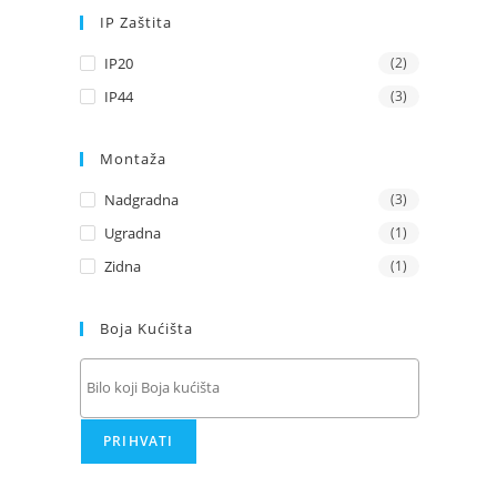
IP Zaštita
IP20
(2)
IP44
(3)
Montaža
Nadgradna
(3)
Ugradna
(1)
Zidna
(1)
Boja Kućišta
PRIHVATI