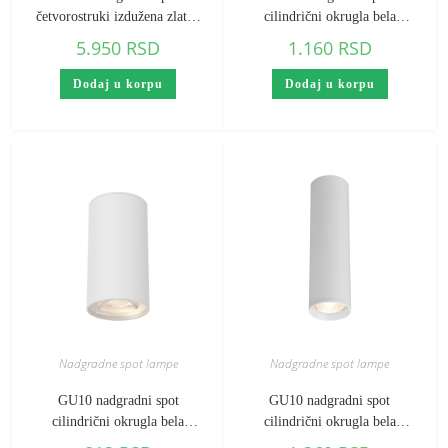
četvorostruki izdužena zlatna
cilindrični okrugla bela
Braytron Beta
Braytron Beta
5.950
RSD
1.160
RSD
Dodaj u korpu
Dodaj u korpu
Nadgradne spot lampe
Nadgradne spot lampe
GU10 nadgradni spot
GU10 nadgradni spot
cilindrični okrugla bela
cilindrični okrugla bela
Braytron Gama (visina 102
Braytron Gama (visina 200