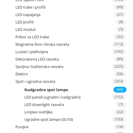
LED trake i profili
(60)
LED napajanja
(21)
LED profili
(8)
LED moduli
(3)
Pribor za LED trake
(32)
Magnetne šine i šinska rasveta
(112)
Lusteri i plafonjere
(192)
Dekorativna LED rasveta
(89)
Spoljna i baštenska rasveta
(225)
Elektro
(56)
Spot i ugradna rasveta
(353)
Nadgradne spot lampe
(69)
LED paneli (ugradni i nadgradni)
(152)
LED downlight rasveta
(7)
Linijske svetiljke
(22)
Ugradne spot lampe (GU10)
(103)
Punjive
(16)