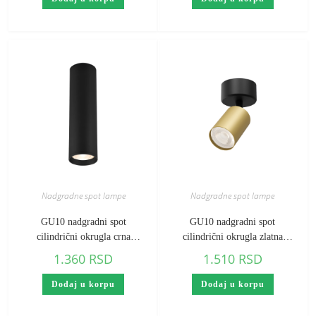
Nadgradne spot lampe
Nadgradne spot lampe
GU10 nadgradni spot
GU10 nadgradni spot
cilindrični okrugla crna
cilindrični okrugla zlatna
Braytron Gama (visina 200
Braytron Beta
1.360
RSD
1.510
RSD
mm)
Dodaj u korpu
Dodaj u korpu