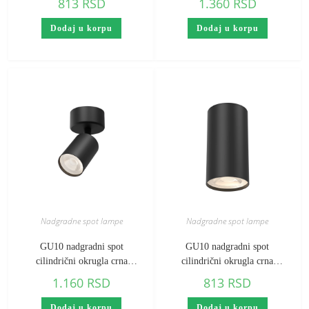
813
RSD
1.360
RSD
mm)
mm)
Dodaj u korpu
Dodaj u korpu
Nadgradne spot lampe
Nadgradne spot lampe
GU10 nadgradni spot
GU10 nadgradni spot
cilindrični okrugla crna
cilindrični okrugla crna
Braytron Beta
Braytron Gama (visina 102
1.160
RSD
813
RSD
mm)
Dodaj u korpu
Dodaj u korpu