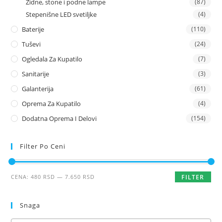
Zidne, stone i podne lampe
(87)
Stepenišne LED svetiljke
(4)
Baterije
(110)
Tuševi
(24)
Ogledala Za Kupatilo
(7)
Sanitarije
(3)
Galanterija
(61)
Oprema Za Kupatilo
(4)
Dodatna Oprema I Delovi
(154)
Filter Po Ceni
Minimalna
Maksimalna
CENA:
480 RSD
—
7.650 RSD
FILTER
cena
cena
Snaga