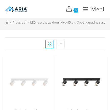
Meni
0
Preskoči
›
Proizvodi
›
LED rasveta za dom i dvorište
›
Spot i ugradna rasvet
na
sadržaj