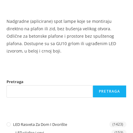
Nadgradne (aplicirane) spot lampe koje se montiraju
direktno na plafon ili zid, bez bušenja velikog otvora.
Odlične za betonske plafone i prostore bez spuštenog
plafona. Dostupne su sa GU10 grlom ili ugrađenim LED
izvorom, u beloj i crnoj boji.
Pretraga
PRETRAGA
LED Rasveta Za Dom I Dvorište
(1423)
LED sijalice i cevi
(153)