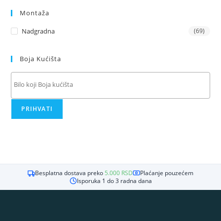
Montaža
Nadgradna
(69)
Boja Kućišta
PRIHVATI
Besplatna dostava preko
5.000
RSD
Plaćanje pouzećem
Isporuka 1 do 3 radna dana