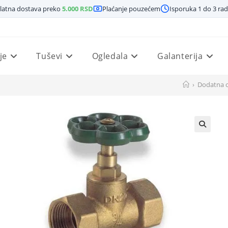
latna dostava preko
5.000
RSD
Plaćanje pouzećem
Isporuka 1 do 3 ra
je
Tuševi
Ogledala
Galanterija
›
Dodatna o