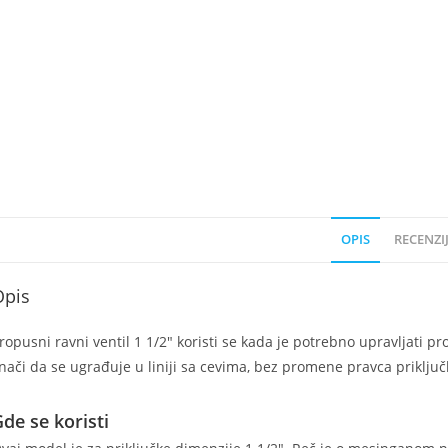
OPIS
RECENZIJ
Opis
ropusni ravni ventil 1 1/2" koristi se kada je potrebno upravljati p
nači da se ugrađuje u liniji sa cevima, bez promene pravca priključ
de se koristi