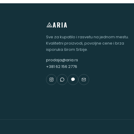
ARIA
Sve za kupatilo i rasvetu na jednom mestu.
Kvalitetni proizvodi, povoljne cene i brza
isporuka širom Srbije.
prodaja@aria.rs
+381 62 156 2776