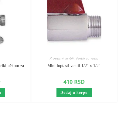
Propusni ventili
,
Ventili za vodu
riključkom za
Mini loptasti ventil 1/2″ x 1/2″
D
410
RSD
u
Dodaj u korpu