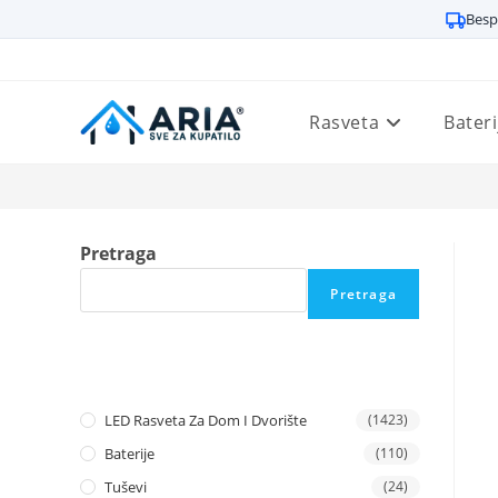
Besp
Preskoči
na
sadržaj
Rasveta
Bateri
Pretraga
Pretraga
LED Rasveta Za Dom I Dvorište
(1423)
Baterije
(110)
Tuševi
(24)