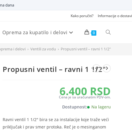
dna dana
Kako poručiti?
Informacije o dostavi
Oprema za kupatilo i delovi
Pretraži
0
prema i delovi
›
Ventili za vodu
›
Propusni ventil – ravni 1 1/2″
veb
Propusni ventil – ravni 1 1/2″
sajt
6.400
RSD
Cena je sa uračunatim PDV-om.
Dostupnost:
Na lageru
Ravni ventil 1 1/2" bira se za instalacije koje traže veći
priključak i prav smer protoka. Reč je o mesinganom