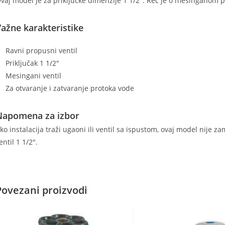
vaj model je za priključke dimenzije 1 1/2". Reč je o mesinganom p
ažne karakteristike
Ravni propusni ventil
Priključak 1 1/2"
Mesingani ventil
Za otvaranje i zatvaranje protoka vode
Napomena za izbor
ko instalacija traži ugaoni ili ventil sa ispustom, ovaj model nije 
entil 1 1/2".
Povezani proizvodi