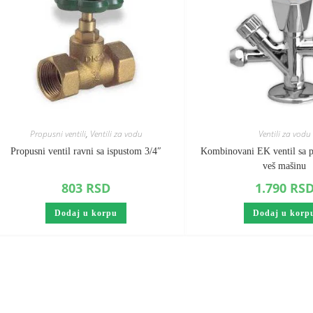
Propusni ventili
,
Ventili za vodu
Ventili za vodu
Propusni ventil ravni sa ispustom 3/4″
Kombinovani EK ventil sa p
veš mašinu
803
RSD
1.790
RS
Dodaj u korpu
Dodaj u korp