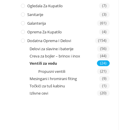
Ogledala Za Kupatilo
(7)
Sanitarije
(3)
Galanterija
(61)
Oprema Za Kupatilo
(4)
Dodatna Oprema I Delovi
(154)
Delovi za slavine i baterije
(56)
Creva za bojler – brinox i inox
(44)
Ventili za vodu
(24)
Propusni ventili
(21)
Mesingani i hromirani fiting
(9)
Točkići za tuš kabinu
(1)
Izlivne cevi
(20)