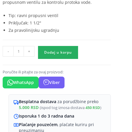
propusnom ventilu za kontrolu protoka vode.
Tip: ravni propusni ventil
Priključak: 1 1/2"
Za pravolinijsku ugradnju
Propusni
-
+
ventil
Dodaj u korpu
-
ravni
1
1/2"
Poručite ili pitajte za ovaj proizvod:
količina
WhatsApp
Viber
Besplatna dostava
za porudžbine preko
5.000
RSD
(ispod tog iznosa dostava
450
RSD
)
Isporuka 1 do 3 radna dana
Plaćanje pouzećem
, plaćate kuriru pri
preuzimanju