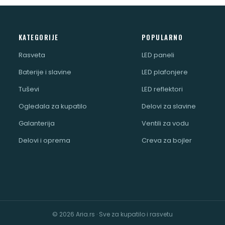
KATEGORIJE
POPULARNO
Rasveta
LED paneli
Baterije i slavine
LED plafonjere
Tuševi
LED reflektori
Ogledala za kupatilo
Delovi za slavine
Galanterija
Ventili za vodu
Delovi i oprema
Creva za bojler
© 2026 Aria.rs · Sve za kupatilo i rasvetu