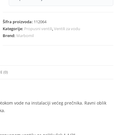
Šifra proizvoda:
112064
Kategorije:
Propusni ventili
,
Ventili za vodu
Brend:
Marbomil
E (0)
rotokom vode na instalaciji većeg prečnika. Ravni oblik
ka.