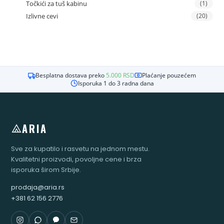
Točkići za tuš kabinu
(1)
Izlivne cevi
(20)
Besplatna dostava preko
5.000
RSD
Plaćanje pouzećem
Isporuka 1 do 3 radna dana
ARIA
Sve za kupatilo i rasvetu na jednom mestu.
Kvalitetni proizvodi, povoljne cene i brza
isporuka širom Srbije.
prodaja@aria.rs
+381 62 156 2776