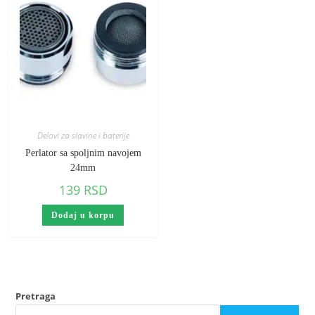
Delovi za slavine i baterije
Perlator sa spoljnim navojem
24mm
139
RSD
Dodaj u korpu
Pretraga