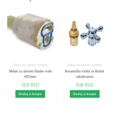
Delovi za slavine i baterije
Delovi za slavine i baterije
Mešač za slavinu hladne vode
Keramička virbla sa Rustik
Ø25mm
rukohvatom
503
RSD
508
RSD
Dodaj u korpu
Dodaj u korpu