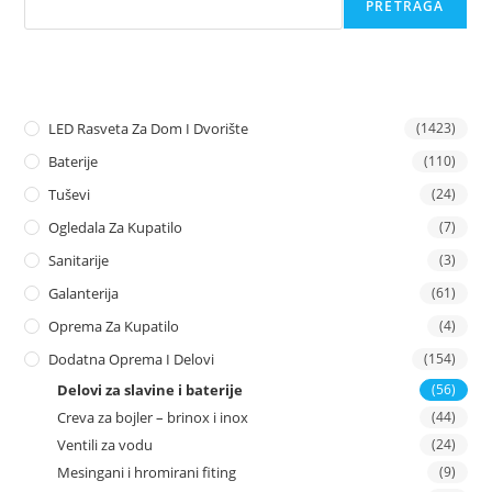
PRETRAGA
LED Rasveta Za Dom I Dvorište
(1423)
Baterije
(110)
Tuševi
(24)
Ogledala Za Kupatilo
(7)
Sanitarije
(3)
Galanterija
(61)
Oprema Za Kupatilo
(4)
Dodatna Oprema I Delovi
(154)
Delovi za slavine i baterije
(56)
Creva za bojler – brinox i inox
(44)
Ventili za vodu
(24)
Mesingani i hromirani fiting
(9)