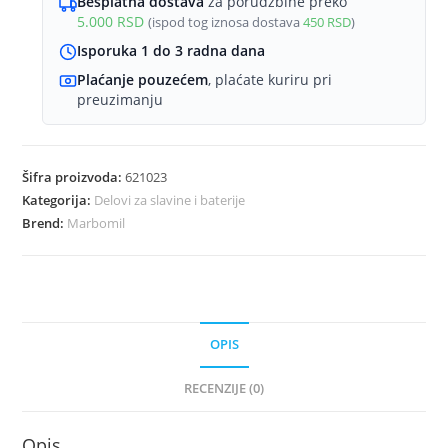
Besplatna dostava
za porudžbine preko
5.000
RSD
(ispod tog iznosa dostava
450
RSD
)
Isporuka 1 do 3 radna dana
Plaćanje pouzećem
, plaćate kuriru pri
preuzimanju
Šifra proizvoda:
621023
Kategorija:
Delovi za slavine i baterije
Brend:
Marbomil
OPIS
RECENZIJE (0)
Opis