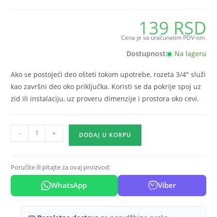
139
RSD
Cena je sa uračunatim PDV-om.
Dostupnost:
Na lageru
Ako se postojeći deo ošteti tokom upotrebe, rozeta 3/4″ služi
kao završni deo oko priključka. Koristi se da pokrije spoj uz
zid ili instalaciju, uz proveru dimenzije i prostora oko cevi.
Rozeta
-
+
DODAJ U KORPU
3/4"
količina
Poručite ili pitajte za ovaj proizvod:
WhatsApp
Viber