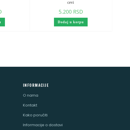
cevi
D
5.200
RSD
u
Dodaj u korpu
INFORMACIJE
O nama
Kontakt
Kako poručiti
Informacije o dostavi