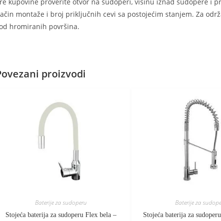
re kupovine proverite otvor na sudoperi, visinu iznad sudopere i pr
ačin montaže i broj priključnih cevi sa postojećim stanjem. Za odr
od hromiranih površina.
Povezani proizvodi
Baterije za sudoperu
Baterije za sudop
Stojeća baterija za sudoperu Flex bela –
Stojeća baterija za sudoper