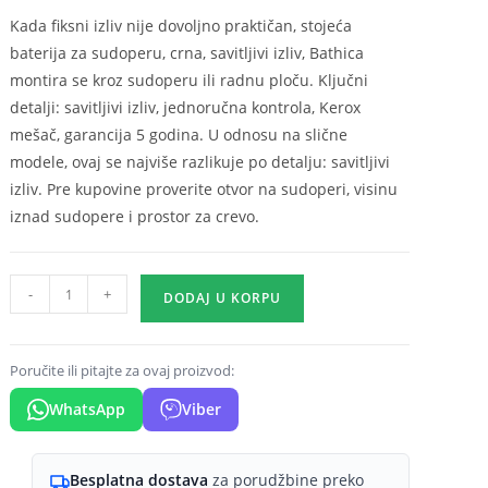
Kada fiksni izliv nije dovoljno praktičan, stojeća
baterija za sudoperu, crna, savitljivi izliv, Bathica
montira se kroz sudoperu ili radnu ploču. Ključni
detalji: savitljivi izliv, jednoručna kontrola, Kerox
mešač, garancija 5 godina. U odnosu na slične
modele, ovaj se najviše razlikuje po detalju: savitljivi
izliv. Pre kupovine proverite otvor na sudoperi, visinu
iznad sudopere i prostor za crevo.
Stojeća
-
+
DODAJ U KORPU
baterija
za
sudoperu
Poručite ili pitajte za ovaj proizvod:
Flex
WhatsApp
Viber
crna
-
moderan
Besplatna dostava
za porudžbine preko