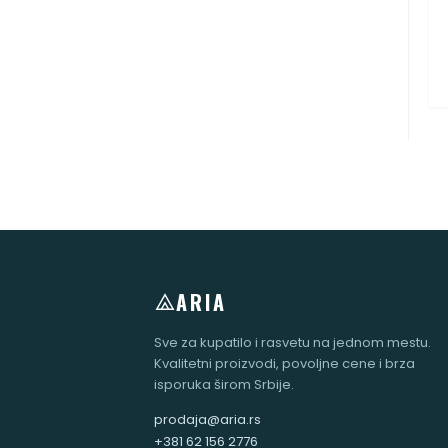
ARIA
Sve za kupatilo i rasvetu na jednom mestu.
Kvalitetni proizvodi, povoljne cene i brza
isporuka širom Srbije.
prodaja@aria.rs
+381 62 156 2776