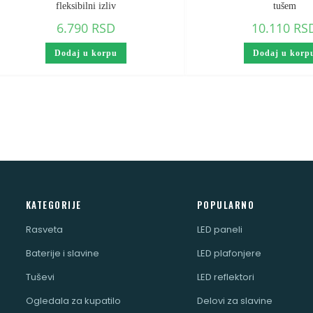
fleksibilni izliv
tušem
6.790
RSD
10.110
RS
Dodaj u korpu
Dodaj u korp
KATEGORIJE
POPULARNO
Rasveta
LED paneli
Baterije i slavine
LED plafonjere
Tuševi
LED reflektori
Ogledala za kupatilo
Delovi za slavine