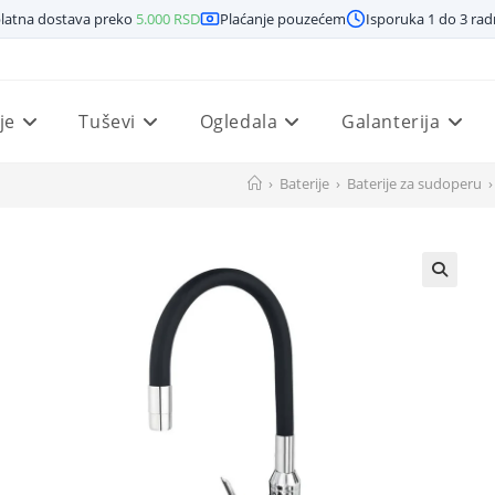
latna dostava preko
5.000
RSD
Plaćanje pouzećem
Isporuka 1 do 3 ra
je
Tuševi
Ogledala
Galanterija
›
Baterije
›
Baterije za sudoperu
›