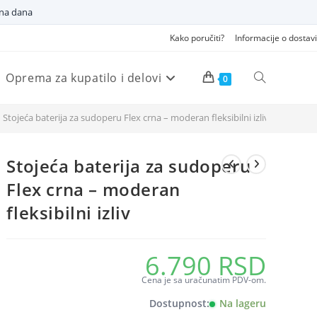
dna dana
Kako poručiti?
Informacije o dostavi
Oprema za kupatilo i delovi
Pretraži
0
Stojeća baterija za sudoperu Flex crna – moderan fleksibilni izliv
veb
Stojeća baterija za sudoperu
sajt
Flex crna – moderan
fleksibilni izliv
6.790
RSD
Cena je sa uračunatim PDV-om.
Dostupnost:
Na lageru