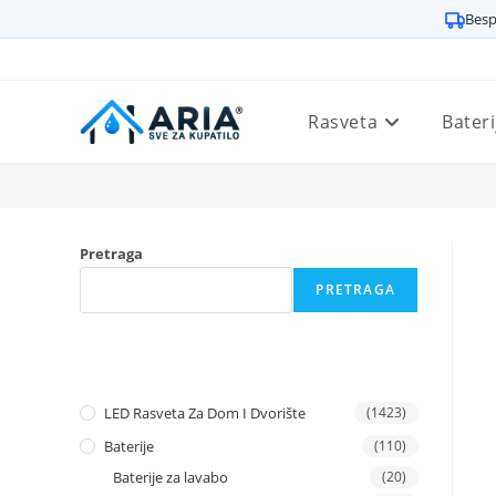
Besp
Preskoči
na
sadržaj
Rasveta
Bateri
Pretraga
PRETRAGA
LED Rasveta Za Dom I Dvorište
(1423)
Baterije
(110)
Baterije za lavabo
(20)