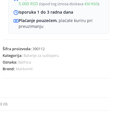
5.000
RSD
(ispod tog iznosa dostava
450
RSD
)
fleksibilni
izliv
Isporuka 1 do 3 radna dana
količina
Plaćanje pouzećem
, plaćate kuriru pri
preuzimanju
Šifra proizvoda:
390112
Kategorija:
Baterije za sudoperu
Oznaka:
Bathica
Brend:
Marbomil
E (0)