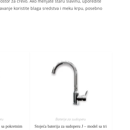
ostor za crevo. Ako menjate staru slavinu, uporedite
žavanje koristite blaga sredstva i meku krpu, posebno
eru
Baterije za sudoperu
u sa pokretnim
Stojeća baterija za sudoperu J – model sa tri