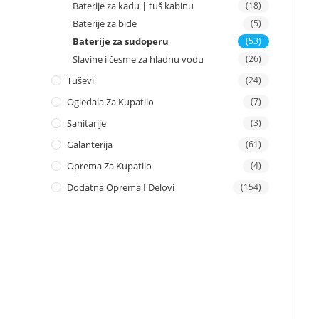
Baterije za kadu | tuš kabinu
(18)
Baterije za bide
(5)
Baterije za sudoperu
(53)
Slavine i česme za hladnu vodu
(26)
Tuševi
(24)
Ogledala Za Kupatilo
(7)
Sanitarije
(3)
Galanterija
(61)
Oprema Za Kupatilo
(4)
Dodatna Oprema I Delovi
(154)