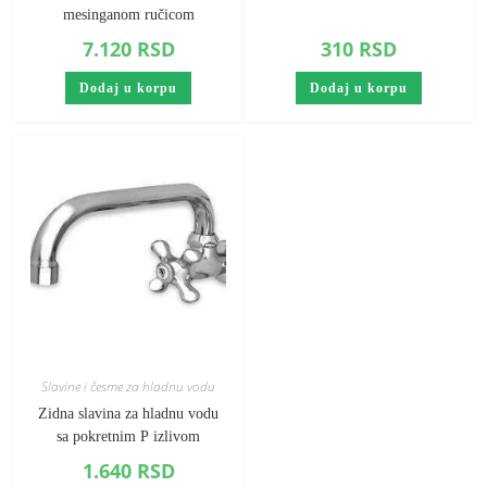
mesinganom ručicom
7.120
RSD
310
RSD
Dodaj u korpu
Dodaj u korpu
Slavine i česme za hladnu vodu
Zidna slavina za hladnu vodu
sa pokretnim P izlivom
1.640
RSD