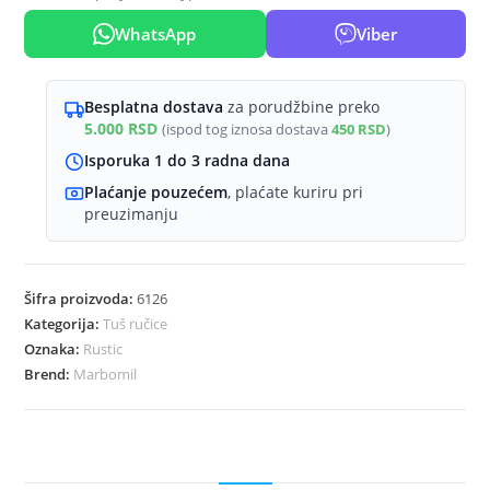
WhatsApp
Viber
Besplatna dostava
za porudžbine preko
5.000
RSD
(ispod tog iznosa dostava
450
RSD
)
Isporuka 1 do 3 radna dana
Plaćanje pouzećem
, plaćate kuriru pri
preuzimanju
Šifra proizvoda:
6126
Kategorija:
Tuš ručice
Oznaka:
Rustic
Brend:
Marbomil