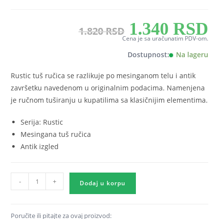
Originalna
Tre
1.340
RSD
1.820
RSD
cena
ce
je
je:
Cena je sa uračunatim PDV-om.
bila:
1.3
1.820 RSD.
Dostupnost:
Na lageru
Rustic tuš ručica se razlikuje po mesinganom telu i antik
završetku navedenom u originalnim podacima. Namenjena
je ručnom tuširanju u kupatilima sa klasičnijim elementima.
Serija: Rustic
Mesingana tuš ručica
Antik izgled
Tuš
-
+
ručica
Dodaj u korpu
mesingana
Rustic
količina
Poručite ili pitajte za ovaj proizvod: