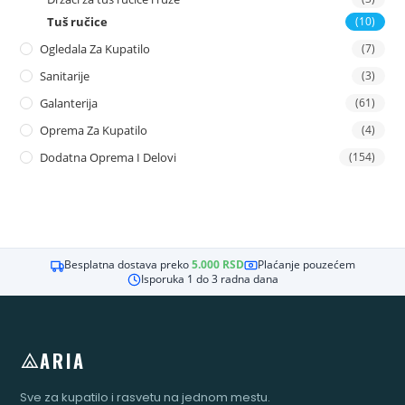
Tuš ručice
(10)
Ogledala Za Kupatilo
(7)
Sanitarije
(3)
Galanterija
(61)
Oprema Za Kupatilo
(4)
Dodatna Oprema I Delovi
(154)
Besplatna dostava preko
5.000
RSD
Plaćanje pouzećem
Isporuka 1 do 3 radna dana
ARIA
Sve za kupatilo i rasvetu na jednom mestu.