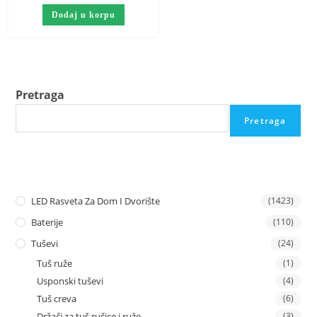
Dodaj u korpu
Pretraga
Pretraga
LED Rasveta Za Dom I Dvorište
(1423)
Baterije
(110)
Tuševi
(24)
Tuš ruže
(1)
Usponski tuševi
(4)
Tuš creva
(6)
Držači za tuš ručice i ruže
(3)