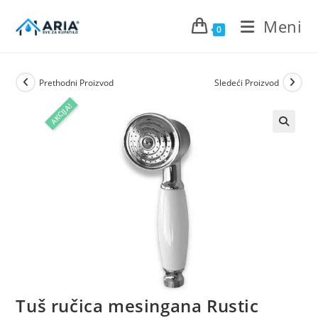
Preskoči
Meni
›
Tuševi
›
Tuš ručice
›
Tuš ručica mesingana Rustic
na
0
sadržaj
Prethodni Proizvod
Sledeći Proizvod
AKCIJA!
Tuš ručica mesingana Rustic