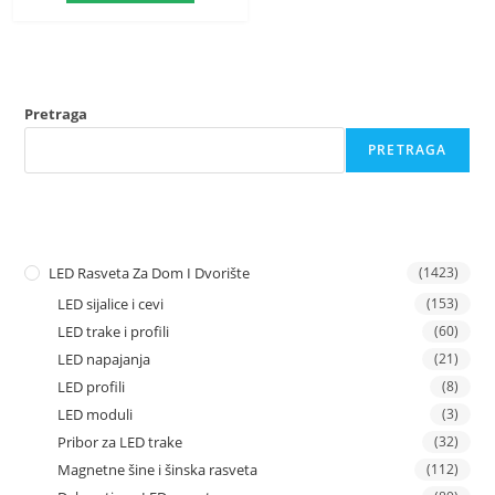
Pretraga
PRETRAGA
LED Rasveta Za Dom I Dvorište
(1423)
LED sijalice i cevi
(153)
LED trake i profili
(60)
LED napajanja
(21)
LED profili
(8)
LED moduli
(3)
Pribor za LED trake
(32)
Magnetne šine i šinska rasveta
(112)