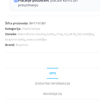
Plaćanje pouzećem
, plaćate kuriru pri
preuzimanju
Šifra proizvoda:
BH17-01381
Kategorija:
Viseće lampe
Oznake:
dekorativna rasveta
,
luster
,
crna
,
cct
,
46 W
,
led svetiljka
,
braytron bella
,
viseca svetiljka
Brend:
Braytron
OPIS
DODATNE INFORMACIJE
RECENZIJE (0)