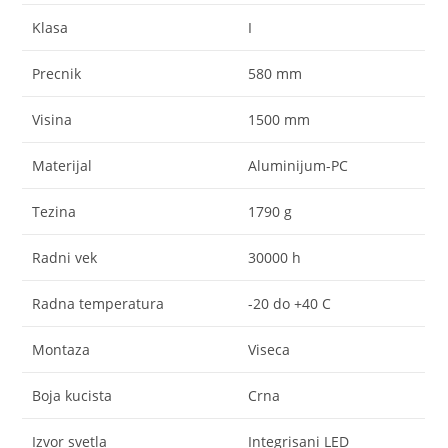
Klasa
I
Precnik
580 mm
Visina
1500 mm
Materijal
Aluminijum-PC
Tezina
1790 g
Radni vek
30000 h
Radna temperatura
-20 do +40 C
Montaza
Viseca
Boja kucista
Crna
Izvor svetla
Integrisani LED