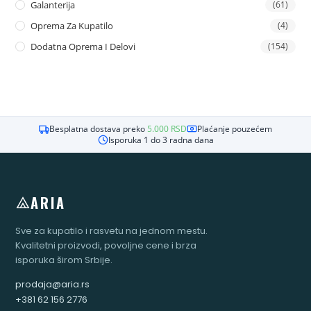
Galanterija
(61)
Oprema Za Kupatilo
(4)
Dodatna Oprema I Delovi
(154)
Besplatna dostava preko
5.000
RSD
Plaćanje pouzećem
Isporuka 1 do 3 radna dana
ARIA
Sve za kupatilo i rasvetu na jednom mestu.
Kvalitetni proizvodi, povoljne cene i brza
isporuka širom Srbije.
prodaja@aria.rs
+381 62 156 2776