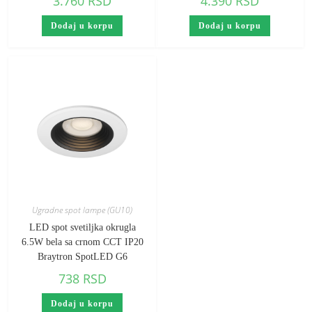
3.760
RSD
4.390
RSD
Dodaj u korpu
Dodaj u korpu
Ugradne spot lampe (GU10)
LED spot svetiljka okrugla
6.5W bela sa crnom CCT IP20
Braytron SpotLED G6
738
RSD
Dodaj u korpu