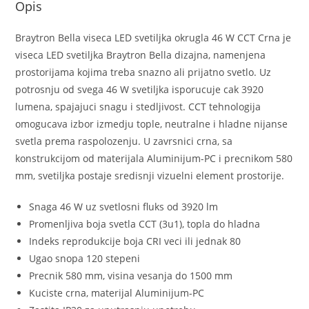
Opis
Braytron Bella viseca LED svetiljka okrugla 46 W CCT Crna je
viseca LED svetiljka Braytron Bella dizajna, namenjena
prostorijama kojima treba snazno ali prijatno svetlo. Uz
potrosnju od svega 46 W svetiljka isporucuje cak 3920
lumena, spajajuci snagu i stedljivost. CCT tehnologija
omogucava izbor izmedju tople, neutralne i hladne nijanse
svetla prema raspolozenju. U zavrsnici crna, sa
konstrukcijom od materijala Aluminijum-PC i precnikom 580
mm, svetiljka postaje sredisnji vizuelni element prostorije.
Snaga 46 W uz svetlosni fluks od 3920 lm
Promenljiva boja svetla CCT (3u1), topla do hladna
Indeks reprodukcije boja CRI veci ili jednak 80
Ugao snopa 120 stepeni
Precnik 580 mm, visina vesanja do 1500 mm
Kuciste crna, materijal Aluminijum-PC