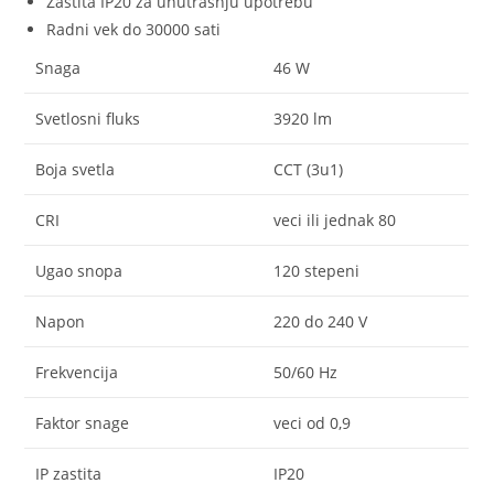
Zastita IP20 za unutrasnju upotrebu
Radni vek do 30000 sati
Snaga
46 W
Svetlosni fluks
3920 lm
Boja svetla
CCT (3u1)
CRI
veci ili jednak 80
Ugao snopa
120 stepeni
Napon
220 do 240 V
Frekvencija
50/60 Hz
Faktor snage
veci od 0,9
IP zastita
IP20