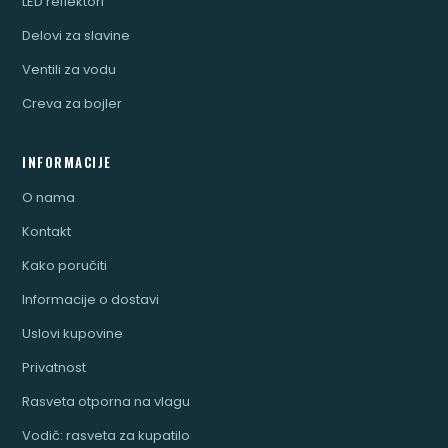
LED reflektori
Delovi za slavine
Ventili za vodu
Creva za bojler
INFORMACIJE
O nama
Kontakt
Kako poručiti
Informacije o dostavi
Uslovi kupovine
Privatnost
Rasveta otporna na vlagu
Vodič: rasveta za kupatilo