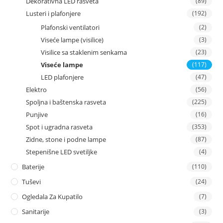
Dekorativna LED rasveta
(89)
Lusteri i plafonjere
(192)
Plafonski ventilatori
(2)
Viseće lampe (visilice)
(3)
Visilice sa staklenim senkama
(23)
Viseće lampe
(117)
LED plafonjere
(47)
Elektro
(56)
Spoljna i baštenska rasveta
(225)
Punjive
(16)
Spot i ugradna rasveta
(353)
Zidne, stone i podne lampe
(87)
Stepenišne LED svetiljke
(4)
Baterije
(110)
Tuševi
(24)
Ogledala Za Kupatilo
(7)
Sanitarije
(3)