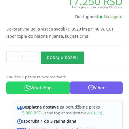
17.250
RSD
Cena je sa uračunatim PDV-om.
Dostupnost:
Na lageru
Dekorativna Bella viseca svetiljka, 3920 lm pri 46 W, CCT
izbor tople do hladne nijanse, kuciste crna.
Braytron
-
+
DODAJ U KORPU
Bella
viseca
LED
Poručite ili pitajte za ovaj proizvod:
svetiljka
WhatsApp
Viber
okrugla
46
W
Besplatna dostava
za porudžbine preko
CCT
5.000
RSD
(ispod tog iznosa dostava
450
RSD
)
Crna
Isporuka 1 do 3 radna dana
količina