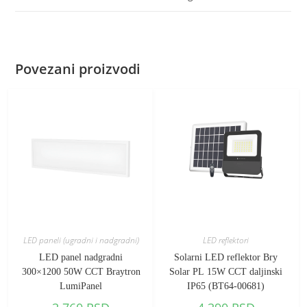
Povezani proizvodi
LED paneli (ugradni i nadgradni)
LED reflektori
LED panel nadgradni
Solarni LED reflektor Bry
300×1200 50W CCT Braytron
Solar PL 15W CCT daljinski
LumiPanel
IP65 (BT64-00681)