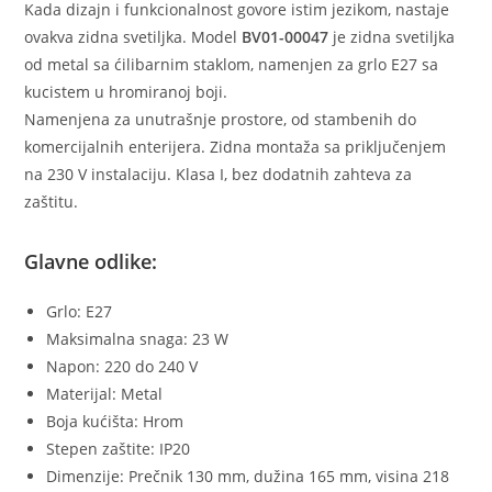
Kada dizajn i funkcionalnost govore istim jezikom, nastaje
ovakva zidna svetiljka. Model
BV01-00047
je zidna svetiljka
od metal sa ćilibarnim staklom, namenjen za grlo E27 sa
kucistem u hromiranoj boji.
Namenjena za unutrašnje prostore, od stambenih do
komercijalnih enterijera. Zidna montaža sa priključenjem
na 230 V instalaciju. Klasa I, bez dodatnih zahteva za
zaštitu.
Glavne odlike:
Grlo: E27
Maksimalna snaga: 23 W
Napon: 220 do 240 V
Materijal: Metal
Boja kućišta: Hrom
Stepen zaštite: IP20
Dimenzije: Prečnik 130 mm, dužina 165 mm, visina 218