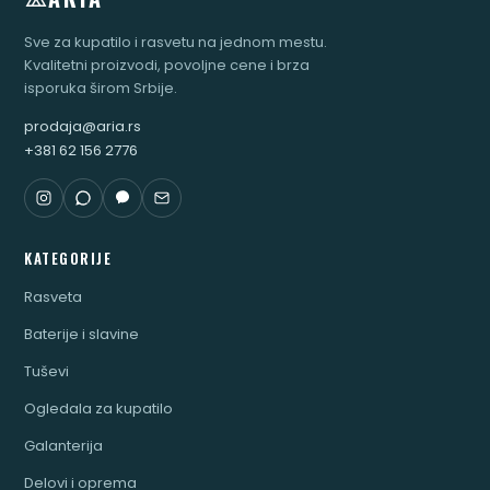
Sve za kupatilo i rasvetu na jednom mestu.
Kvalitetni proizvodi, povoljne cene i brza
isporuka širom Srbije.
prodaja@aria.rs
+381 62 156 2776
KATEGORIJE
Rasveta
Baterije i slavine
Tuševi
Ogledala za kupatilo
Galanterija
Delovi i oprema