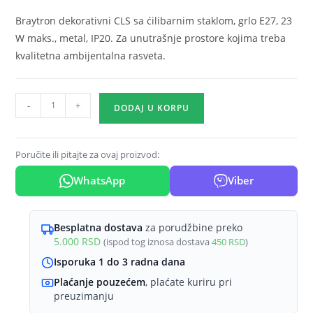
Braytron dekorativni CLS sa ćilibarnim staklom, grlo E27, 23
W maks., metal, IP20. Za unutrašnje prostore kojima treba
kvalitetna ambijentalna rasveta.
Braytron
-
+
DODAJ U KORPU
Zidna
svetiljka
E27
Poručite ili pitajte za ovaj proizvod:
ćilibarno
WhatsApp
Viber
staklo
hrom
BV01-
Besplatna dostava
za porudžbine preko
00047
5.000
RSD
(ispod tog iznosa dostava
450
RSD
)
količina
Isporuka 1 do 3 radna dana
Plaćanje pouzećem
, plaćate kuriru pri
preuzimanju