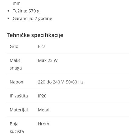
mm
Težina: 570 g
Garancija: 2 godine
Tehničke specifikacije
Grlo
E27
Maks.
Max 23 W
snaga
Napon
220 do 240 V, 50/60 Hz
IP zaštita
IP20
Materijal
Metal
Boja
Hrom
kućišta