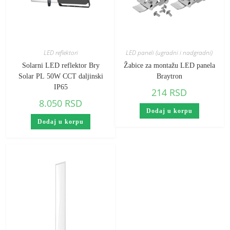
LED reflektori
LED paneli (ugradni i nadgradni)
Solarni LED reflektor Bry
Žabice za montažu LED panela
Solar PL 50W CCT daljinski
Braytron
IP65
214
RSD
8.050
RSD
Dodaj u korpu
Dodaj u korpu