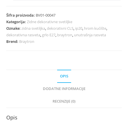
Šifra proizvoda:
BV01-00047
Kategorija:
Zidne dekorativne svetiljke
Oznake:
zidna svetiljka
,
dekorativni CLS
,
ip20
,
hrom kućište
,
dekorativna rasveta
,
grlo E27
,
braytron
,
unutrašnja rasveta
Brend:
Braytron
OPIS
DODATNE INFORMACIJE
RECENZIJE (0)
Opis