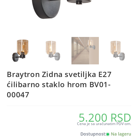
Braytron Zidna svetiljka E27
ćilibarno staklo hrom BV01-
00047
5.200
RSD
Cena je sa uračunatim PDV-om.
Dostupnost:
Na lageru