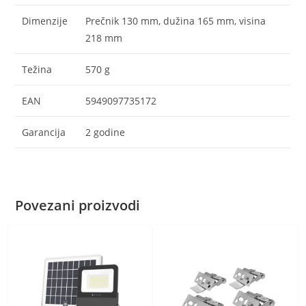
Dimenzije
Prečnik 130 mm, dužina 165 mm, visina
218 mm
Težina
570 g
EAN
5949097735172
Garancija
2 godine
Povezani proizvodi