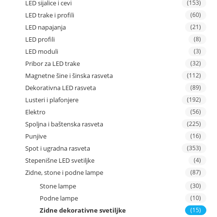
LED sijalice i cevi
(153)
LED trake i profili
(60)
LED napajanja
(21)
LED profili
(8)
LED moduli
(3)
Pribor za LED trake
(32)
Magnetne šine i šinska rasveta
(112)
Dekorativna LED rasveta
(89)
Lusteri i plafonjere
(192)
Elektro
(56)
Spoljna i baštenska rasveta
(225)
Punjive
(16)
Spot i ugradna rasveta
(353)
Stepenišne LED svetiljke
(4)
Zidne, stone i podne lampe
(87)
Stone lampe
(30)
Podne lampe
(10)
Zidne dekorativne svetiljke
(15)