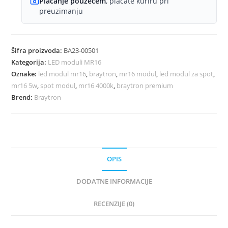
Plaćanje pouzećem
, plaćate kuriru pri
preuzimanju
Šifra proizvoda:
BA23-00501
Kategorija:
LED moduli MR16
Oznake:
led modul mr16
,
braytron
,
mr16 modul
,
led modul za spot
,
mr16 5w
,
spot modul
,
mr16 4000k
,
braytron premium
Brend:
Braytron
OPIS
DODATNE INFORMACIJE
RECENZIJE (0)