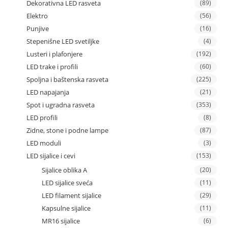
Dekorativna LED rasveta
(89)
Elektro
(56)
Punjive
(16)
Stepenišne LED svetiljke
(4)
Lusteri i plafonjere
(192)
LED trake i profili
(60)
Spoljna i baštenska rasveta
(225)
LED napajanja
(21)
Spot i ugradna rasveta
(353)
LED profili
(8)
Zidne, stone i podne lampe
(87)
LED moduli
(3)
LED sijalice i cevi
(153)
Sijalice oblika A
(20)
LED sijalice sveća
(11)
LED filament sijalice
(29)
Kapsulne sijalice
(11)
MR16 sijalice
(6)