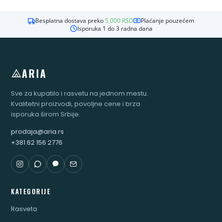
Besplatna dostava preko
5.000
RSD
Plaćanje pouzećem
Isporuka 1 do 3 radna dana
ARIA
Sve za kupatilo i rasvetu na jednom mestu.
Kvalitetni proizvodi, povoljne cene i brza
isporuka širom Srbije.
prodaja@aria.rs
+381 62 156 2776
KATEGORIJE
Rasveta