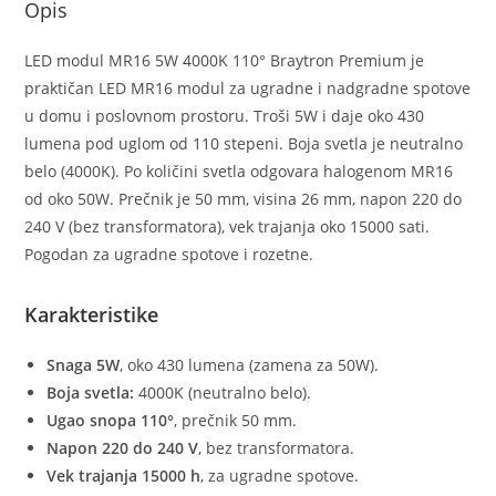
Opis
LED modul MR16 5W 4000K 110° Braytron Premium je
praktičan LED MR16 modul za ugradne i nadgradne spotove
u domu i poslovnom prostoru. Troši 5W i daje oko 430
lumena pod uglom od 110 stepeni. Boja svetla je neutralno
belo (4000K). Po količini svetla odgovara halogenom MR16
od oko 50W. Prečnik je 50 mm, visina 26 mm, napon 220 do
240 V (bez transformatora), vek trajanja oko 15000 sati.
Pogodan za ugradne spotove i rozetne.
Karakteristike
Snaga 5W
, oko 430 lumena (zamena za 50W).
Boja svetla:
4000K (neutralno belo).
Ugao snopa 110°
, prečnik 50 mm.
Napon 220 do 240 V
, bez transformatora.
Vek trajanja 15000 h
, za ugradne spotove.