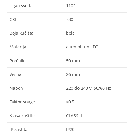
Ugao svetla
110°
CRI
≥80
Boja kućišta
bela
Materijal
aluminijum i PC
Prečnik
50 mm
Visina
26 mm
Napon
220 do 240 V, 50/60 Hz
Faktor snage
>0,5
Klasa zaštite
CLASS II
IP zaštita
IP20