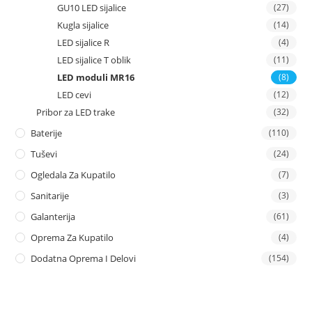
GU10 LED sijalice
(27)
Kugla sijalice
(14)
LED sijalice R
(4)
LED sijalice T oblik
(11)
LED moduli MR16
(8)
LED cevi
(12)
Pribor za LED trake
(32)
Baterije
(110)
Tuševi
(24)
Ogledala Za Kupatilo
(7)
Sanitarije
(3)
Galanterija
(61)
Oprema Za Kupatilo
(4)
Dodatna Oprema I Delovi
(154)