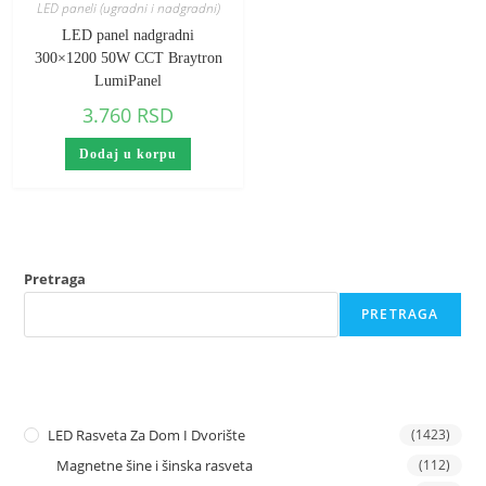
LED paneli (ugradni i nadgradni)
LED panel nadgradni
300×1200 50W CCT Braytron
LumiPanel
3.760
RSD
Dodaj u korpu
Pretraga
PRETRAGA
LED Rasveta Za Dom I Dvorište
(1423)
Magnetne šine i šinska rasveta
(112)