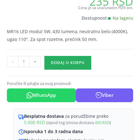
235
RSD
Cena je sa uračunatim PDV-om.
Dostupnost:
Na lageru
MR16 LED modul 5W, 430 lumena, neutralno belo (4000K),
ugao 110°. Za spot rozetne, prečnik 50 mm.
LED
-
+
DODAJ U KORPU
modul
MR16
5W
Poručite ili pitajte za ovaj proizvod:
4000K
WhatsApp
Viber
110°
Braytron
Premium
Besplatna dostava
za porudžbine preko
količina
5.000
RSD
(ispod tog iznosa dostava
450
RSD
)
Isporuka 1 do 3 radna dana