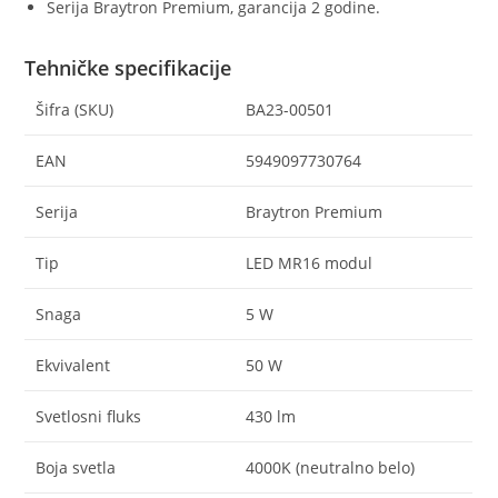
Serija Braytron Premium, garancija 2 godine.
Tehničke specifikacije
Šifra (SKU)
BA23-00501
EAN
5949097730764
Serija
Braytron Premium
Tip
LED MR16 modul
Snaga
5 W
Ekvivalent
50 W
Svetlosni fluks
430 lm
Boja svetla
4000K (neutralno belo)