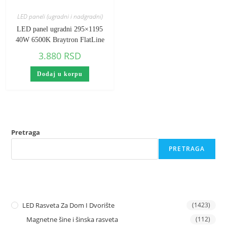
LED paneli (ugradni i nadgradni)
LED panel ugradni 295×1195
40W 6500K Braytron FlatLine
3.880
RSD
Dodaj u korpu
Pretraga
PRETRAGA
LED Rasveta Za Dom I Dvorište
(1423)
Magnetne šine i šinska rasveta
(112)