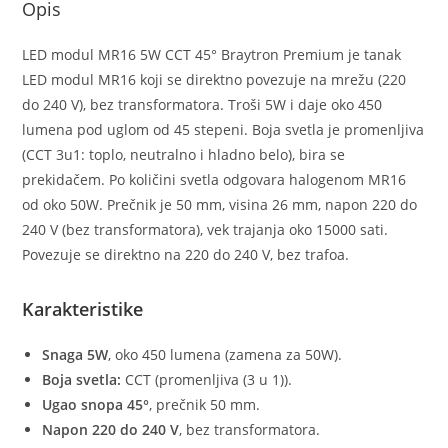
Opis
LED modul MR16 5W CCT 45° Braytron Premium je tanak
LED modul MR16 koji se direktno povezuje na mrežu (220
do 240 V), bez transformatora. Troši 5W i daje oko 450
lumena pod uglom od 45 stepeni. Boja svetla je promenljiva
(CCT 3u1: toplo, neutralno i hladno belo), bira se
prekidačem. Po količini svetla odgovara halogenom MR16
od oko 50W. Prečnik je 50 mm, visina 26 mm, napon 220 do
240 V (bez transformatora), vek trajanja oko 15000 sati.
Povezuje se direktno na 220 do 240 V, bez trafoa.
Karakteristike
Snaga 5W
, oko 450 lumena (zamena za 50W).
Boja svetla:
CCT (promenljiva (3 u 1)).
Ugao snopa 45°
, prečnik 50 mm.
Napon 220 do 240 V
, bez transformatora.