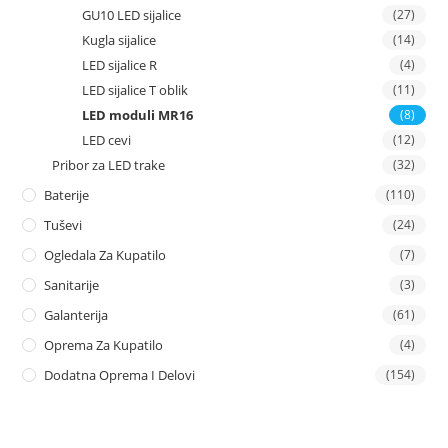
GU10 LED sijalice
(27)
Kugla sijalice
(14)
LED sijalice R
(4)
LED sijalice T oblik
(11)
LED moduli MR16
(8)
LED cevi
(12)
Pribor za LED trake
(32)
Baterije
(110)
Tuševi
(24)
Ogledala Za Kupatilo
(7)
Sanitarije
(3)
Galanterija
(61)
Oprema Za Kupatilo
(4)
Dodatna Oprema I Delovi
(154)