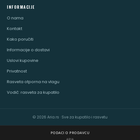
INFORMACIJE
O nama
Kontakt
Kako poručiti
Informacije o dostavi
Uslovi kupovine
Privatnost
Rasveta otporna na vlagu
Vodič: rasveta za kupatilo
© 2026 Aria.rs · Sve za kupatilo i rasvetu
PODACI O PRODAVCU
ARIA