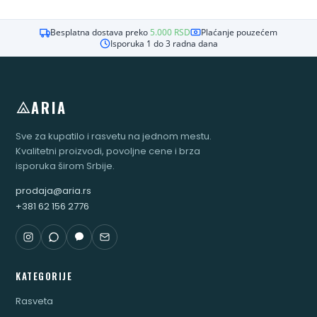
Besplatna dostava preko
5.000
RSD
Plaćanje pouzećem
Isporuka 1 do 3 radna dana
ARIA
Sve za kupatilo i rasvetu na jednom mestu.
Kvalitetni proizvodi, povoljne cene i brza
isporuka širom Srbije.
prodaja@aria.rs
+381 62 156 2776
KATEGORIJE
Rasveta