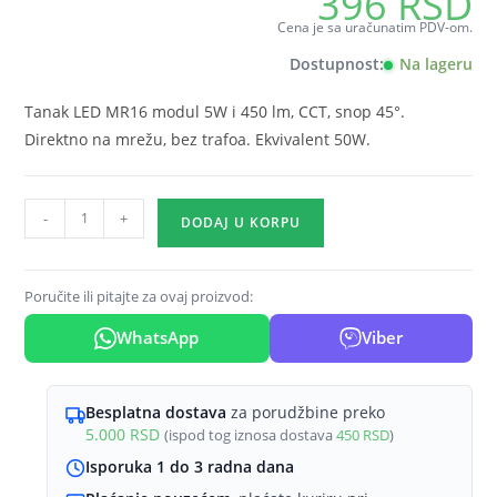
396
RSD
Cena je sa uračunatim PDV-om.
Dostupnost:
Na lageru
Tanak LED MR16 modul 5W i 450 lm, CCT, snop 45°.
Direktno na mrežu, bez trafoa. Ekvivalent 50W.
LED
-
+
DODAJ U KORPU
modul
MR16
5W
Poručite ili pitajte za ovaj proizvod:
CCT
WhatsApp
Viber
45°
Braytron
Premium
Besplatna dostava
za porudžbine preko
količina
5.000
RSD
(ispod tog iznosa dostava
450
RSD
)
Isporuka 1 do 3 radna dana