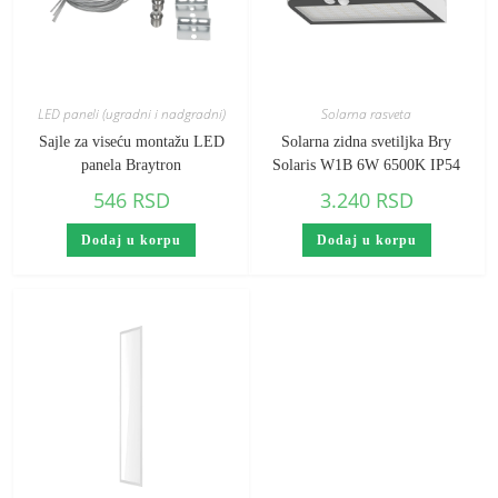
LED paneli (ugradni i nadgradni)
Solarna rasveta
Sajle za viseću montažu LED
Solarna zidna svetiljka Bry
panela Braytron
Solaris W1B 6W 6500K IP54
546
RSD
3.240
RSD
Dodaj u korpu
Dodaj u korpu