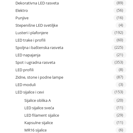
Dekorativna LED rasveta
(89)
Elektro
(56)
Punjive
(16)
Stepenišne LED svetiljke
(4)
Lusteri i plafonjere
(192)
LED trake i profili
(60)
Spoljna i baštenska rasveta
(225)
LED napajanja
(21)
Spot i ugradna rasveta
(353)
LED profili
(8)
Zidne, stone i podne lampe
(87)
LED moduli
(3)
LED sijalice i cevi
(153)
Sijalice oblika A
(20)
LED sijalice sveća
(11)
LED filament sijalice
(29)
Kapsulne sijalice
(11)
MR16 sijalice
(6)