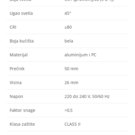
Ugao svetla
45°
CRI
≥80
Boja kućišta
bela
Materijal
aluminijum i PC
Prečnik
50 mm
Visina
26 mm
Napon
220 do 240 V, 50/60 Hz
Faktor snage
>0,5
Klasa zaštite
CLASS II