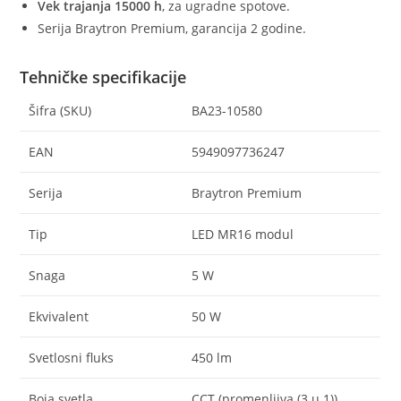
Vek trajanja 15000 h
, za ugradne spotove.
Serija Braytron Premium, garancija 2 godine.
Tehničke specifikacije
Šifra (SKU)
BA23-10580
EAN
5949097736247
Serija
Braytron Premium
Tip
LED MR16 modul
Snaga
5 W
Ekvivalent
50 W
Svetlosni fluks
450 lm
Boja svetla
CCT (promenljiva (3 u 1))