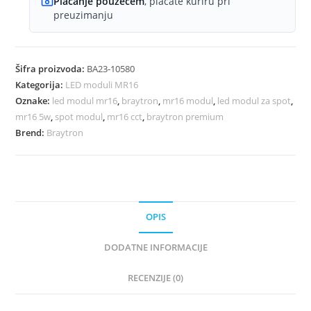
Plaćanje pouzećem
, plaćate kuriru pri
preuzimanju
Šifra proizvoda:
BA23-10580
Kategorija:
LED moduli MR16
Oznake:
led modul mr16
,
braytron
,
mr16 modul
,
led modul za spot
,
mr16 5w
,
spot modul
,
mr16 cct
,
braytron premium
Brend:
Braytron
OPIS
DODATNE INFORMACIJE
RECENZIJE (0)