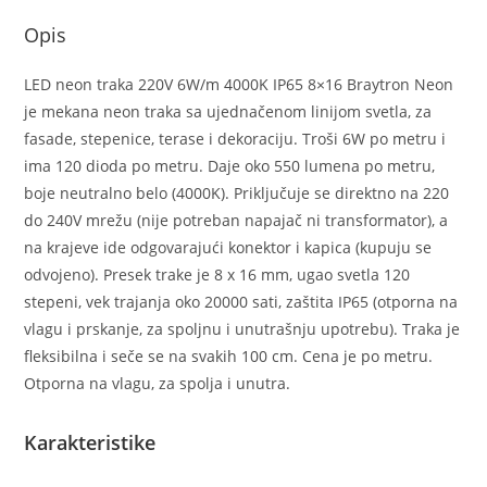
Opis
LED neon traka 220V 6W/m 4000K IP65 8×16 Braytron Neon
je mekana neon traka sa ujednačenom linijom svetla, za
fasade, stepenice, terase i dekoraciju. Troši 6W po metru i
ima 120 dioda po metru. Daje oko 550 lumena po metru,
boje neutralno belo (4000K). Priključuje se direktno na 220
do 240V mrežu (nije potreban napajač ni transformator), a
na krajeve ide odgovarajući konektor i kapica (kupuju se
odvojeno). Presek trake je 8 x 16 mm, ugao svetla 120
stepeni, vek trajanja oko 20000 sati, zaštita IP65 (otporna na
vlagu i prskanje, za spoljnu i unutrašnju upotrebu). Traka je
fleksibilna i seče se na svakih 100 cm. Cena je po metru.
Otporna na vlagu, za spolja i unutra.
Karakteristike