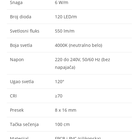
Snaga
6 W/m
Broj dioda
120 LED/m
Svetlosni fluks
550 lm/m
Boja svetla
4000K (neutralno belo)
Napon
220 do 240V, 50/60 Hz (bez
napajača)
Ugao svetla
120°
CRI
≥70
Presek
8 x 16 mm
Tačka sečenja
100 cm
Materijal
FPCB i PVC (silikonska)