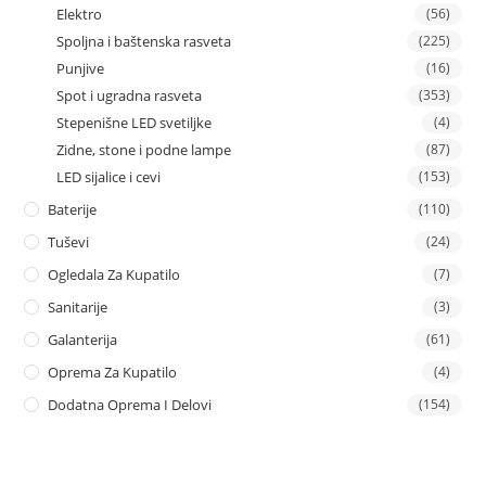
Elektro
(56)
Spoljna i baštenska rasveta
(225)
Punjive
(16)
Spot i ugradna rasveta
(353)
Stepenišne LED svetiljke
(4)
Zidne, stone i podne lampe
(87)
LED sijalice i cevi
(153)
Baterije
(110)
Tuševi
(24)
Ogledala Za Kupatilo
(7)
Sanitarije
(3)
Galanterija
(61)
Oprema Za Kupatilo
(4)
Dodatna Oprema I Delovi
(154)