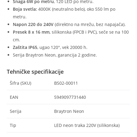
Snaga 6W po metru
, 120 LED po metru.
Boja svetla:
4000K (neutralno belo), oko 550 lm po
metru.
Napon 220 do 240V
(direktno na mrežu, bez napajača).
Presek 8 x 16 mm
, silikonska (FPCB i PVC), seče se na 100
cm.
Zaštita IP65
, ugao 120°, vek 20000 h.
Serija Braytron Neon, garancija 2 godine.
Tehničke specifikacije
Šifra (SKU)
BS02-00011
EAN
5949097731440
Serija
Braytron Neon
Tip
LED neon traka 220V (silikonska)