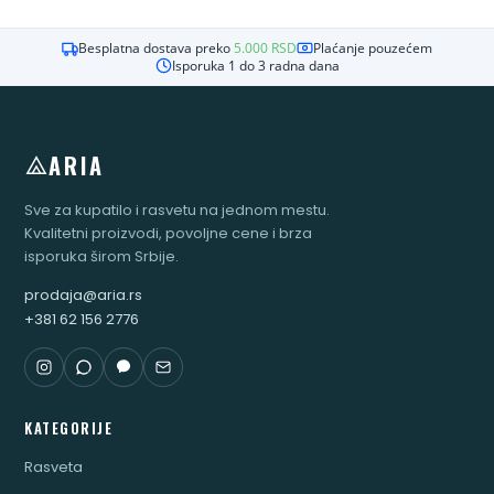
Besplatna dostava preko
5.000
RSD
Plaćanje pouzećem
Isporuka 1 do 3 radna dana
ARIA
Sve za kupatilo i rasvetu na jednom mestu.
Kvalitetni proizvodi, povoljne cene i brza
isporuka širom Srbije.
prodaja@aria.rs
+381 62 156 2776
KATEGORIJE
Rasveta