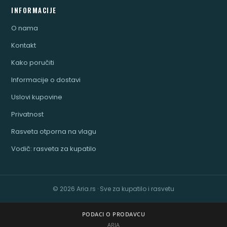
INFORMACIJE
O nama
Kontakt
Kako poručiti
Informacije o dostavi
Uslovi kupovine
Privatnost
Rasveta otporna na vlagu
Vodič: rasveta za kupatilo
© 2026 Aria.rs · Sve za kupatilo i rasvetu
PODACI O PRODAVCU
ARIA