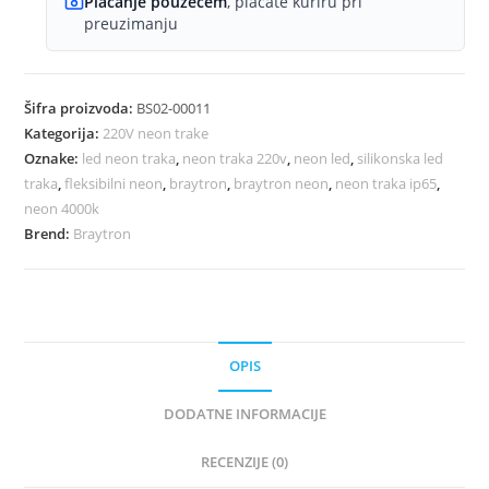
Plaćanje pouzećem
, plaćate kuriru pri
preuzimanju
Šifra proizvoda:
BS02-00011
Kategorija:
220V neon trake
Oznake:
led neon traka
,
neon traka 220v
,
neon led
,
silikonska led
traka
,
fleksibilni neon
,
braytron
,
braytron neon
,
neon traka ip65
,
neon 4000k
Brend:
Braytron
OPIS
DODATNE INFORMACIJE
RECENZIJE (0)