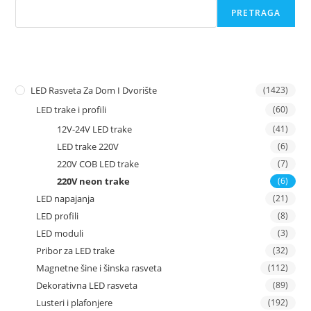
PRETRAGA
LED Rasveta Za Dom I Dvorište
(1423)
LED trake i profili
(60)
12V-24V LED trake
(41)
LED trake 220V
(6)
220V COB LED trake
(7)
220V neon trake
(6)
LED napajanja
(21)
LED profili
(8)
LED moduli
(3)
Pribor za LED trake
(32)
Magnetne šine i šinska rasveta
(112)
Dekorativna LED rasveta
(89)
Lusteri i plafonjere
(192)