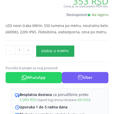
353
RSD
Cena je sa uračunatim PDV-om.
Dostupnost:
Na lageru
LED neon traka 6W/m, 550 lumena po metru, neutralno belo
(4000K), 220V IP65. Fleksibilna, vodootporna, cena po metru.
LED
-
+
DODAJ U KORPU
neon
traka
220V
Poručite ili pitajte za ovaj proizvod:
6W/m
WhatsApp
Viber
4000K
IP65
8x16
Besplatna dostava
za porudžbine preko
Braytron
5.000
RSD
(ispod tog iznosa dostava
450
RSD
)
Neon
Isporuka 1 do 3 radna dana
količina