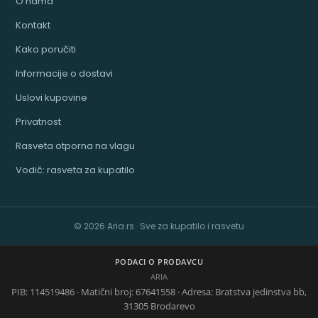
O nama
Kontakt
Kako poručiti
Informacije o dostavi
Uslovi kupovine
Privatnost
Rasveta otporna na vlagu
Vodič: rasveta za kupatilo
© 2026 Aria.rs · Sve za kupatilo i rasvetu
PODACI O PRODAVCU
ARIA
PIB: 114519486 · Matični broj: 67641558 · Adresa: Bratstva jedinstva bb,
31305 Brodarevo