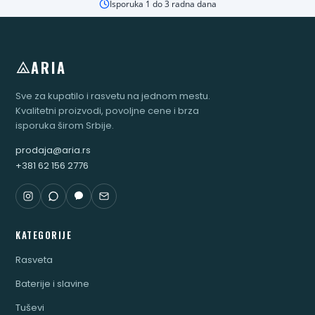
Isporuka 1 do 3 radna dana
ARIA
Sve za kupatilo i rasvetu na jednom mestu.
Kvalitetni proizvodi, povoljne cene i brza
isporuka širom Srbije.
prodaja@aria.rs
+381 62 156 2776
KATEGORIJE
Rasveta
Baterije i slavine
Tuševi