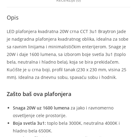
RECENZIJE (0)
Opis
LED plafonjera kvadratna 20W crna CCT 3u1 Braytron Jade
je nadgradna plafonjera kvadratnog oblika, idealna za sobe
sa ravnim linijama i minimalističkim enterijerom. Snage je
20W i daje 1600 lumena, sa izborom boje svetla 3u1 (toplo
bela, neutralna i hladno bela), koja se bira prekidačem.
Kućište je u crna boji, profil tanak (230 x 230 mm, visina 25
mm). Idealna za dnevnu sobu, spavaću sobu i hodnik.
Zašto baš ova plafonjera
Snaga 20W uz 1600 lumena
za jako i ravnomerno
osvetljenje cele prostorije.
Boja svetla 3u1:
toplo bela 3000K, neutralna 4000K i
hladno bela 6500K.