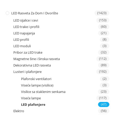
LED Rasveta Za Dom I Dvorište
(1423)
LED sijalice i cevi
(153)
LED trake i profili
(60)
LED napajanja
(21)
LED profili
(8)
LED moduli
(3)
Pribor za LED trake
(32)
Magnetne šine i šinska rasveta
(112)
Dekorativna LED rasveta
(89)
Lusteri i plafonjere
(192)
Plafonski ventilatori
(2)
Viseće lampe (visilice)
(3)
Visilice sa staklenim senkama
(23)
Viseće lampe
(117)
LED plafonjere
(47)
Elektro
(56)