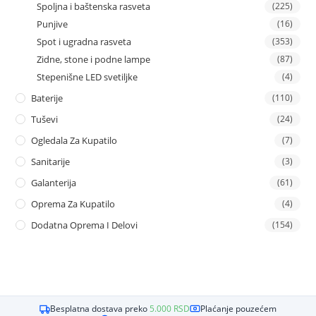
Spoljna i baštenska rasveta
(225)
Punjive
(16)
Spot i ugradna rasveta
(353)
Zidne, stone i podne lampe
(87)
Stepenišne LED svetiljke
(4)
Baterije
(110)
Tuševi
(24)
Ogledala Za Kupatilo
(7)
Sanitarije
(3)
Galanterija
(61)
Oprema Za Kupatilo
(4)
Dodatna Oprema I Delovi
(154)
Besplatna dostava preko
5.000
RSD
Plaćanje pouzećem