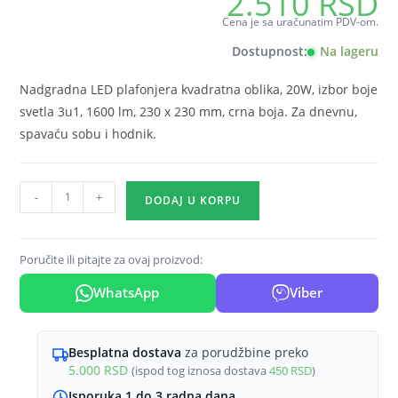
2.510
RSD
Cena je sa uračunatim PDV-om.
Dostupnost:
Na lageru
Nadgradna LED plafonjera kvadratna oblika, 20W, izbor boje
svetla 3u1, 1600 lm, 230 x 230 mm, crna boja. Za dnevnu,
spavaću sobu i hodnik.
LED
-
+
DODAJ U KORPU
plafonjera
kvadratna
20W
Poručite ili pitajte za ovaj proizvod:
crna
WhatsApp
Viber
CCT
3u1
Braytron
Besplatna dostava
za porudžbine preko
Jade
5.000
RSD
(ispod tog iznosa dostava
450
RSD
)
količina
Isporuka 1 do 3 radna dana