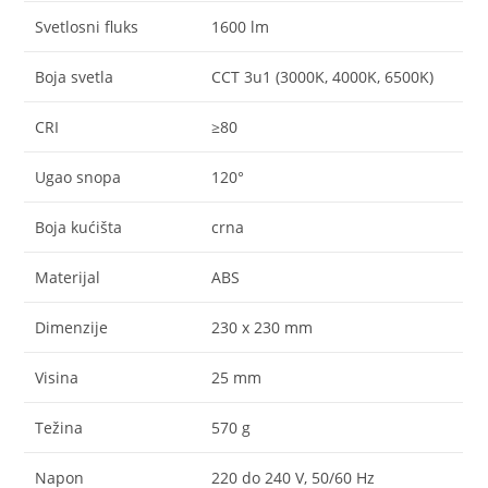
Svetlosni fluks
1600 lm
Boja svetla
CCT 3u1 (3000K, 4000K, 6500K)
CRI
≥80
Ugao snopa
120°
Boja kućišta
crna
Materijal
ABS
Dimenzije
230 x 230 mm
Visina
25 mm
Težina
570 g
Napon
220 do 240 V, 50/60 Hz