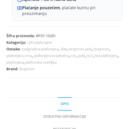
Plaćanje pouzećem
, plaćate kuriru pri
preuzimanju
Šifra proizvoda:
BP07-10281
Kategorija:
LED plafonjere
Oznake:
nadgradna plafonjera
,
20w
,
braytron jade
,
braytron
,
plafonjera crna
,
plafonjera kvadratna
,
cct
,
jade
,
3u1
,
led plafonjera
,
plafonjera
,
plafonska svetiljka
Brend:
Braytron
OPIS
DODATNE INFORMACIJE