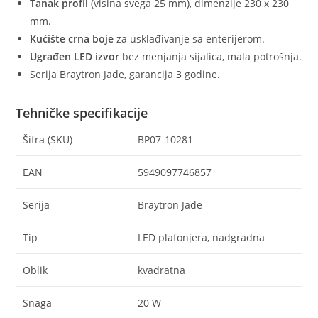
Tanak profil
(visina svega 25 mm), dimenzije 230 x 230
mm.
Kućište crna boje
za usklađivanje sa enterijerom.
Ugrađen LED izvor
bez menjanja sijalica, mala potrošnja.
Serija Braytron Jade, garancija 3 godine.
Tehničke specifikacije
Šifra (SKU)
BP07-10281
EAN
5949097746857
Serija
Braytron Jade
Tip
LED plafonjera, nadgradna
Oblik
kvadratna
Snaga
20 W