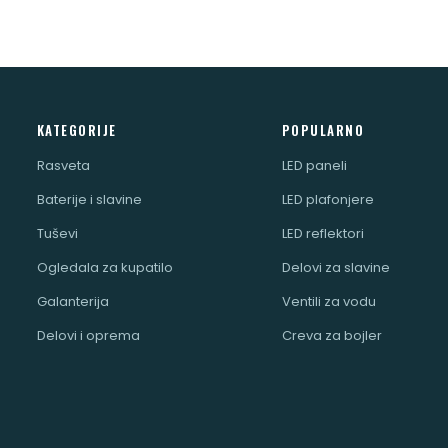
KATEGORIJE
POPULARNO
Rasveta
LED paneli
Baterije i slavine
LED plafonjere
Tuševi
LED reflektori
Ogledala za kupatilo
Delovi za slavine
Galanterija
Ventili za vodu
Delovi i oprema
Creva za bojler