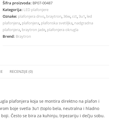
Šifra proizvoda:
BP07-00487
Kategorija:
LED plafonjere
Oznake:
plafonjera drvo
,
braytron
,
36w
,
cct
,
3u1
,
led
plafonjera
,
plafonjera
,
plafonska svetiljka
,
nadgradna
plafonjera
,
braytron jade
,
plafonjera okrugla
Brend:
Braytron
JE
RECENZIJE (0)
gla plafonjera koja se montira direktno na plafon i
orom boje svetla 3u1 (toplo bela, neutralna i hladno
boji. Često se bira za kuhinju, trpezariju i dečju sobu.