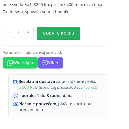
boje svetla 3u1, 3200 lm, prečnik 400 mm, drvo boja.
Za dnevnu, spavaću sobu i hodnik.
LED
-
+
DODAJ U KORPU
plafonjera
okrugla
36W
Poručite ili pitajte za ovaj proizvod:
drvo
WhatsApp
Viber
CCT
3u1
Braytron
Besplatna dostava
za porudžbine preko
5.000
RSD
(ispod tog iznosa dostava
450
RSD
)
Jade
količina
Isporuka 1 do 3 radna dana
Plaćanje pouzećem
, plaćate kuriru pri
preuzimanju