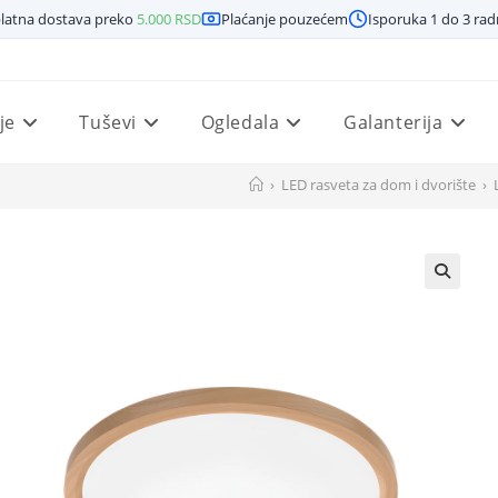
latna dostava preko
5.000
RSD
Plaćanje pouzećem
Isporuka 1 do 3 ra
je
Tuševi
Ogledala
Galanterija
›
LED rasveta za dom i dvorište
›