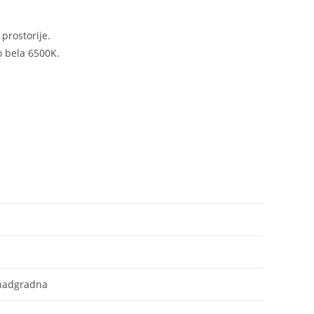
prostorije.
o bela 6500K.
 nadgradna