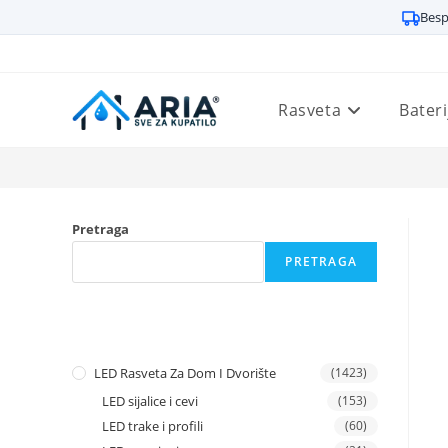
Besp
Preskoči
na
sadržaj
Rasveta
Bateri
Pretraga
PRETRAGA
LED Rasveta Za Dom I Dvorište
(1423)
LED sijalice i cevi
(153)
LED trake i profili
(60)