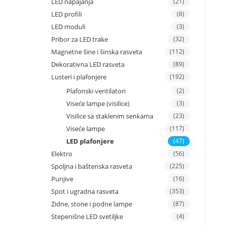
LED napajanja
(21)
LED profili
(8)
LED moduli
(3)
Pribor za LED trake
(32)
Magnetne šine i šinska rasveta
(112)
Dekorativna LED rasveta
(89)
Lusteri i plafonjere
(192)
Plafonski ventilatori
(2)
Viseće lampe (visilice)
(3)
Visilice sa staklenim senkama
(23)
Viseće lampe
(117)
LED plafonjere
(47)
Elektro
(56)
Spoljna i baštenska rasveta
(225)
Punjive
(16)
Spot i ugradna rasveta
(353)
Zidne, stone i podne lampe
(87)
Stepenišne LED svetiljke
(4)