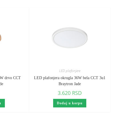
LED plafonjere
20W drvo CCT
LED plafonjera okrugla 36W bela CCT 3u1
de
Braytron Jade
D
3.620
RSD
u
Dodaj u korpu