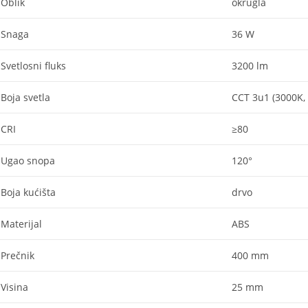
Oblik
okrugla
Snaga
36 W
Svetlosni fluks
3200 lm
Boja svetla
CCT 3u1 (3000K,
CRI
≥80
Ugao snopa
120°
Boja kućišta
drvo
Materijal
ABS
Prečnik
400 mm
Visina
25 mm