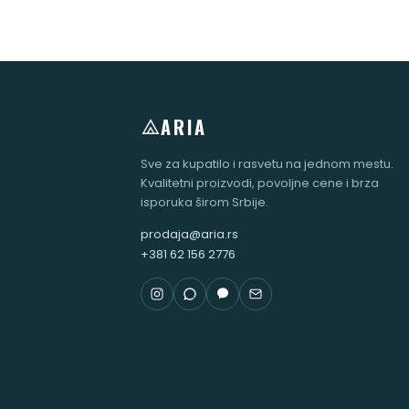
ARIA
Sve za kupatilo i rasvetu na jednom mestu.
Kvalitetni proizvodi, povoljne cene i brza
isporuka širom Srbije.
prodaja@aria.rs
+381 62 156 2776