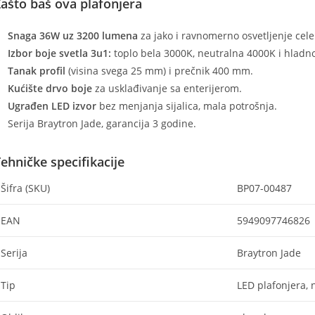
ašto baš ova plafonjera
Snaga 36W uz 3200 lumena
za jako i ravnomerno osvetljenje cele 
Izbor boje svetla 3u1:
toplo bela 3000K, neutralna 4000K i hladn
Tanak profil
(visina svega 25 mm) i prečnik 400 mm.
Kućište drvo boje
za usklađivanje sa enterijerom.
Ugrađen LED izvor
bez menjanja sijalica, mala potrošnja.
Serija Braytron Jade, garancija 3 godine.
ehničke specifikacije
Šifra (SKU)
BP07-00487
EAN
5949097746826
Serija
Braytron Jade
Tip
LED plafonjera,