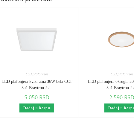
LED plafonjere
LED plafonjere
LED plafonjera kvadratna 36W bela CCT
LED plafonjera okrugla 
3u1 Braytron Jade
3u1 Braytron Ja
5.050
RSD
2.590
RS
Dodaj u korpu
Dodaj u korp