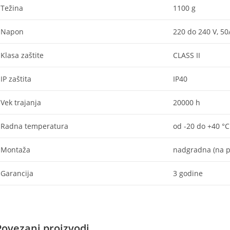
Težina
1100 g
Napon
220 do 240 V, 50
Klasa zaštite
CLASS II
IP zaštita
IP40
Vek trajanja
20000 h
Radna temperatura
od -20 do +40 °C
Montaža
nadgradna (na p
Garancija
3 godine
Povezani proizvodi