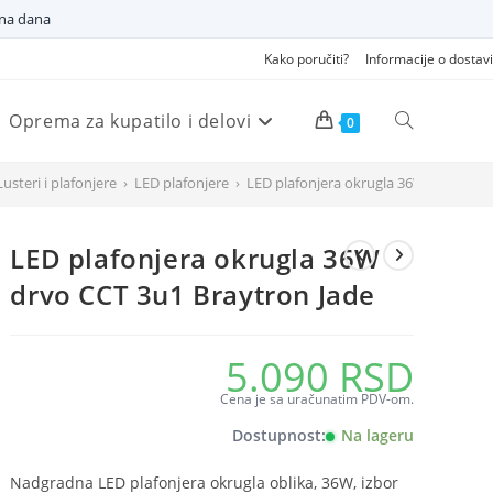
dna dana
Kako poručiti?
Informacije o dostavi
Oprema za kupatilo i delovi
Pretraži
0
Lusteri i plafonjere
›
LED plafonjere
›
LED plafonjera okrugla 36W drvo CCT 
veb
LED plafonjera okrugla 36W
sajt
drvo CCT 3u1 Braytron Jade
5.090
RSD
Cena je sa uračunatim PDV-om.
Dostupnost:
Na lageru
Nadgradna LED plafonjera okrugla oblika, 36W, izbor