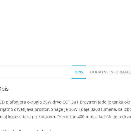
OPIS
DODATNE INFORMACI
Opis
ED plafonjera okrugla 36W drvo CCT 3u1 Braytron Jade je tanka okru
rijatno osvetljava prostor. Snage je 36W i daje 3200 lumena, sa izb
ela) koja se bira prekidačem. Prečnik je 400 mm, a kućište je u drvo 