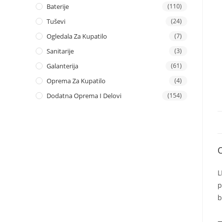
Baterije
(110)
Tuševi
(24)
Ogledala Za Kupatilo
(7)
Sanitarije
(3)
Galanterija
(61)
Oprema Za Kupatilo
(4)
Dodatna Oprema I Delovi
(154)
L
p
b