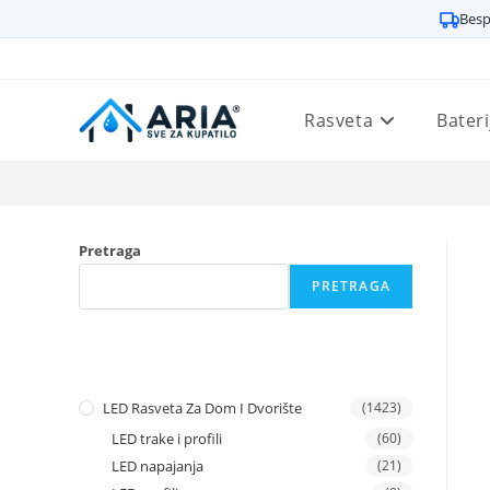
Besp
Preskoči
na
sadržaj
Rasveta
Bateri
Pretraga
PRETRAGA
LED Rasveta Za Dom I Dvorište
(1423)
LED trake i profili
(60)
LED napajanja
(21)