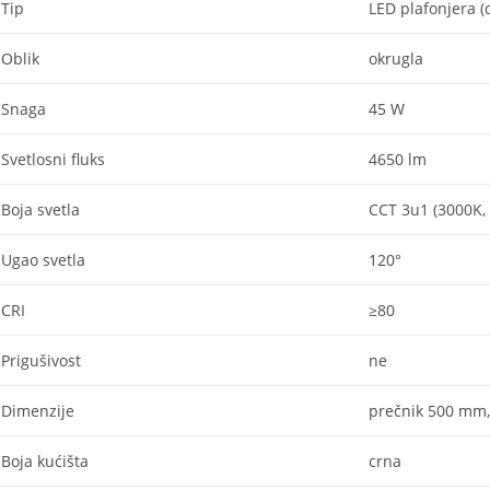
Tip
LED plafonjera (
Oblik
okrugla
Snaga
45 W
Svetlosni fluks
4650 lm
Boja svetla
CCT 3u1 (3000K,
Ugao svetla
120°
CRI
≥80
Prigušivost
ne
Dimenzije
prečnik 500 mm,
Boja kućišta
crna