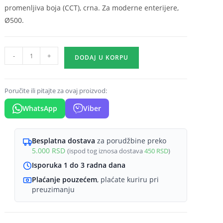
promenljiva boja (CCT), crna. Za moderne enterijere,
Ø500.
LED
-
+
DODAJ U KORPU
plafonjera
okrugla
Ø500
Poručite ili pitajte za ovaj proizvod:
45W
WhatsApp
Viber
CCT
crna
Braytron
Besplatna dostava
za porudžbine preko
5.000
RSD
(ispod tog iznosa dostava
450
RSD
)
Blade
količina
Isporuka 1 do 3 radna dana
Plaćanje pouzećem
, plaćate kuriru pri
preuzimanju