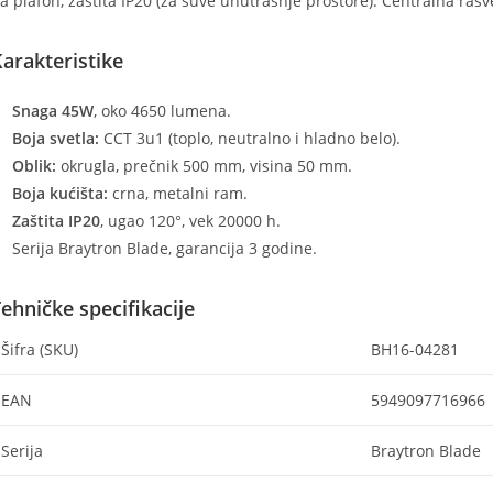
a plafon, zaštita IP20 (za suve unutrašnje prostore). Centralna ra
arakteristike
Snaga 45W
, oko 4650 lumena.
Boja svetla:
CCT 3u1 (toplo, neutralno i hladno belo).
Oblik:
okrugla, prečnik 500 mm, visina 50 mm.
Boja kućišta:
crna, metalni ram.
Zaštita IP20
, ugao 120°, vek 20000 h.
Serija Braytron Blade, garancija 3 godine.
ehničke specifikacije
Šifra (SKU)
BH16-04281
EAN
5949097716966
Serija
Braytron Blade