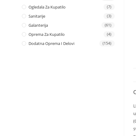
Ogledala Za Kupatilo
(7)
Sanitarije
(3)
Galanterija
(61)
Oprema Za Kupatilo
(4)
Dodatna Oprema I Delovi
(154)
L
u
(
s