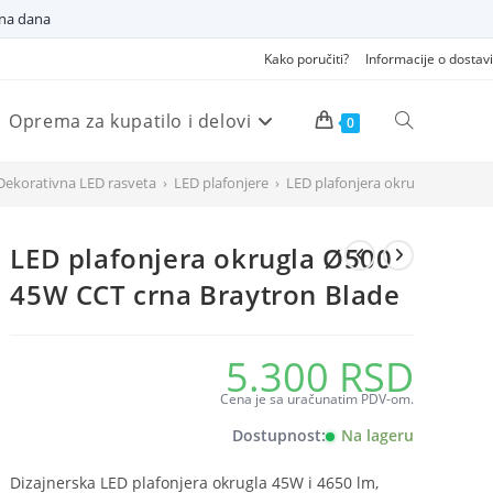
dna dana
Kako poručiti?
Informacije o dostavi
Oprema za kupatilo i delovi
Pretraži
0
Dekorativna LED rasveta
›
LED plafonjere
›
LED plafonjera okrugla Ø500 45
veb
LED plafonjera okrugla Ø500
sajt
45W CCT crna Braytron Blade
5.300
RSD
Cena je sa uračunatim PDV-om.
Dostupnost:
Na lageru
Dizajnerska LED plafonjera okrugla 45W i 4650 lm,