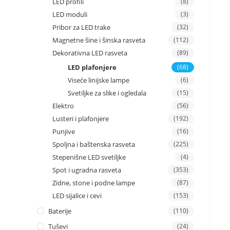
LED profili
(8)
LED moduli
(3)
Pribor za LED trake
(32)
Magnetne šine i šinska rasveta
(112)
Dekorativna LED rasveta
(89)
LED plafonjere
(68)
Viseće linijske lampe
(6)
Svetiljke za slike i ogledala
(15)
Elektro
(56)
Lusteri i plafonjere
(192)
Punjive
(16)
Spoljna i baštenska rasveta
(225)
Stepenišne LED svetiljke
(4)
Spot i ugradna rasveta
(353)
Zidne, stone i podne lampe
(87)
LED sijalice i cevi
(153)
Baterije
(110)
Tuševi
(24)