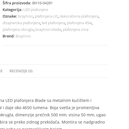
Šifra proizvoda:
BH16-04281
Kategorija:
LED plafonjere
Oznake:
braytron
,
plafonjera cct
,
dekorativna plafonjera
,
dizajnerska plafonjera
,
led plafonjera
,
plafonjera 45w
,
plafonjera okrugla
,
braytron blade
,
plafonjera crna
Brend:
Braytron
JE
RECENZIJE (0)
na LED plafonjera Blade sa metalnim kućištem i
 i daje oko 4650 lumena. Boja svetla je promenljiva
ik okrugla, dimenzije prečnik 500 mm, visina 50 mm, ugao
1) bira se preko zidnog prekidača. Montira se nadgradno