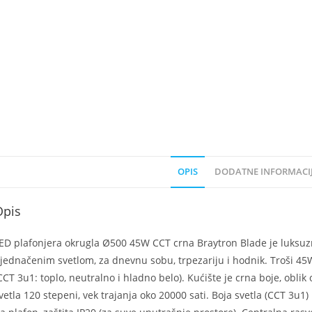
OPIS
DODATNE INFORMACI
Opis
ED plafonjera okrugla Ø500 45W CCT crna Braytron Blade je luksuz
jednačenim svetlom, za dnevnu sobu, trpezariju i hodnik. Troši 45W
CCT 3u1: toplo, neutralno i hladno belo). Kućište je crna boje, obl
vetla 120 stepeni, vek trajanja oko 20000 sati. Boja svetla (CCT 3u