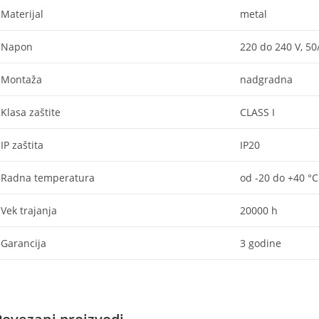
Materijal
metal
Napon
220 do 240 V, 50
Montaža
nadgradna
Klasa zaštite
CLASS I
IP zaštita
IP20
Radna temperatura
od -20 do +40 °C
Vek trajanja
20000 h
Garancija
3 godine