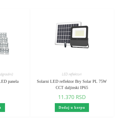
adgradni)
LED reflektori
 LED panela
Solarni LED reflektor Bry Solar PL 75W
CCT daljinski IP65
11.370
RSD
u
Dodaj u korpu