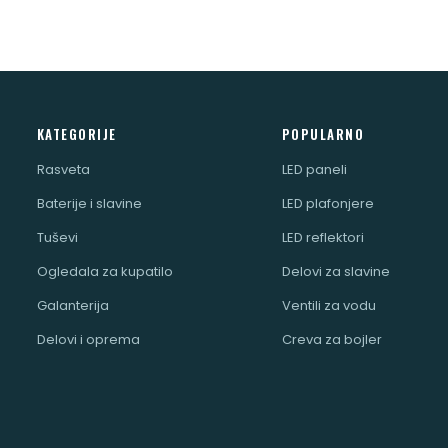
KATEGORIJE
POPULARNO
Rasveta
LED paneli
Baterije i slavine
LED plafonjere
Tuševi
LED reflektori
Ogledala za kupatilo
Delovi za slavine
Galanterija
Ventili za vodu
Delovi i oprema
Creva za bojler