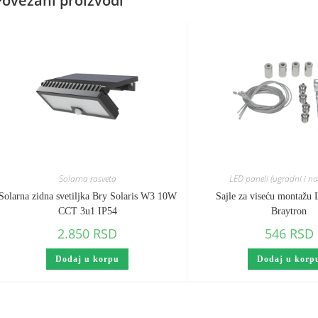
Povezani proizvodi
Solarna rasveta
LED paneli (ugradni i n
Solarna zidna svetiljka Bry Solaris W3 10W
Sajle za viseću montažu
CCT 3u1 IP54
Braytron
2.850
RSD
546
RSD
Dodaj u korpu
Dodaj u korp