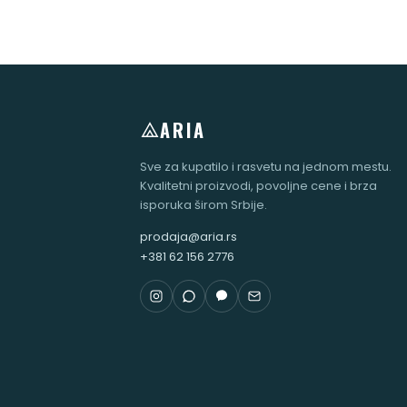
ARIA
Sve za kupatilo i rasvetu na jednom mestu.
Kvalitetni proizvodi, povoljne cene i brza
isporuka širom Srbije.
prodaja@aria.rs
+381 62 156 2776