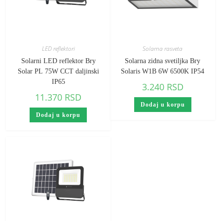
LED reflektori
Solarna rasveta
Solarni LED reflektor Bry
Solarna zidna svetiljka Bry
Solar PL 75W CCT daljinski
Solaris W1B 6W 6500K IP54
IP65
3.240
RSD
11.370
RSD
Dodaj u korpu
Dodaj u korpu