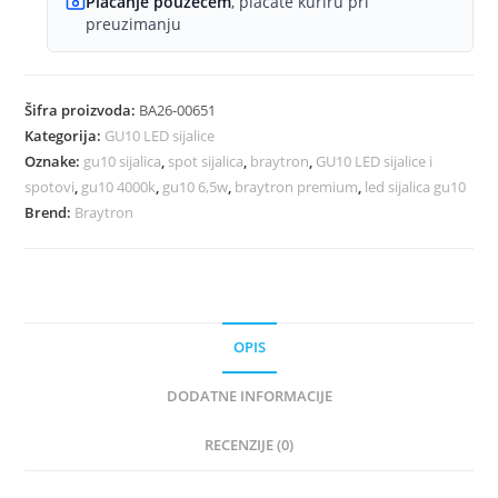
Plaćanje pouzećem
, plaćate kuriru pri
preuzimanju
Šifra proizvoda:
BA26-00651
Kategorija:
GU10 LED sijalice
Oznake:
gu10 sijalica
,
spot sijalica
,
braytron
,
GU10 LED sijalice i
spotovi
,
gu10 4000k
,
gu10 6,5w
,
braytron premium
,
led sijalica gu10
Brend:
Braytron
OPIS
DODATNE INFORMACIJE
RECENZIJE (0)