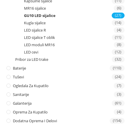
Kapsulne sijalice
(11)
MR16 sijalice
(6)
GU10 LED sijalice
(27)
Kugla sijalice
(14)
LED sijalice R
(4)
LED sijalice T oblik
(11)
LED moduli MR16
(8)
LED cevi
(12)
Pribor za LED trake
(32)
Baterije
(110)
Tuševi
(24)
Ogledala Za Kupatilo
(7)
Sanitarije
(3)
Galanterija
(61)
Oprema Za Kupatilo
(4)
Dodatna Oprema I Delovi
(154)