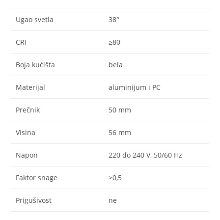
Ugao svetla
38°
CRI
≥80
Boja kućišta
bela
Materijal
aluminijum i PC
Prečnik
50 mm
Visina
56 mm
Napon
220 do 240 V, 50/60 Hz
Faktor snage
>0,5
Prigušivost
ne