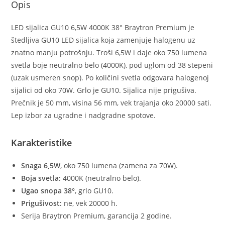
Opis
LED sijalica GU10 6,5W 4000K 38° Braytron Premium je
štedljiva GU10 LED sijalica koja zamenjuje halogenu uz
znatno manju potrošnju. Troši 6,5W i daje oko 750 lumena
svetla boje neutralno belo (4000K), pod uglom od 38 stepeni
(uzak usmeren snop). Po količini svetla odgovara halogenoj
sijalici od oko 70W. Grlo je GU10. Sijalica nije prigušiva.
Prečnik je 50 mm, visina 56 mm, vek trajanja oko 20000 sati.
Lep izbor za ugradne i nadgradne spotove.
Karakteristike
Snaga 6,5W
, oko 750 lumena (zamena za 70W).
Boja svetla:
4000K (neutralno belo).
Ugao snopa 38°
, grlo GU10.
Prigušivost:
ne, vek 20000 h.
Serija Braytron Premium, garancija 2 godine.