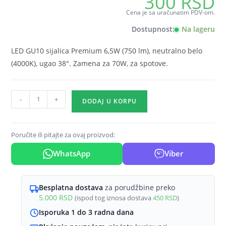
300
RSD
Cena je sa uračunatim PDV-om.
Dostupnost:
Na lageru
LED GU10 sijalica Premium 6,5W (750 lm), neutralno belo
(4000K), ugao 38°. Zamena za 70W, za spotove.
LED
-
+
DODAJ U KORPU
sijalica
GU10
6,5W
Poručite ili pitajte za ovaj proizvod:
4000K
WhatsApp
Viber
38°
Braytron
Premium
Besplatna dostava
za porudžbine preko
količina
5.000
RSD
(ispod tog iznosa dostava
450
RSD
)
Isporuka 1 do 3 radna dana