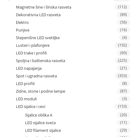
Magnetne šine i šinska rasveta
(112)
Dekorativna LED rasveta
(89)
Elektro
(56)
Punjive
(16)
Stepenišne LED svetiljke
(4)
Lusteri i plafonjere
(192)
LED trake i profili
(60)
Spoljna i baštenska rasveta
(225)
LED napajanja
(21)
Spot i ugradna rasveta
(353)
LED profili
(8)
Zidne, stone i podne lampe
(87)
LED moduli
(3)
LED sijalice i cevi
(153)
Sijalice oblika A
(20)
LED sijalice sveća
(11)
LED filament sijalice
(29)