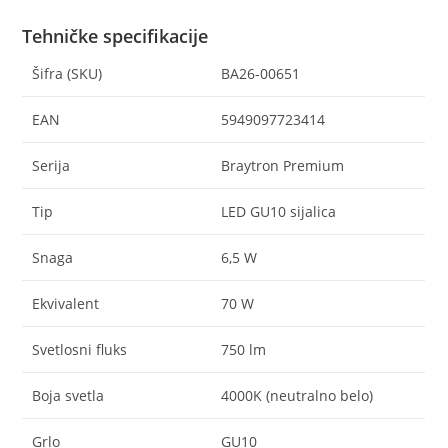
Tehničke specifikacije
Šifra (SKU)
BA26-00651
EAN
5949097723414
Serija
Braytron Premium
Tip
LED GU10 sijalica
Snaga
6,5 W
Ekvivalent
70 W
Svetlosni fluks
750 lm
Boja svetla
4000K (neutralno belo)
Grlo
GU10