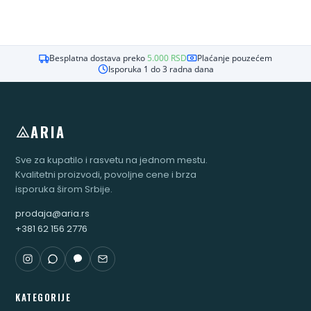
Besplatna dostava preko
5.000
RSD
Plaćanje pouzećem
Isporuka 1 do 3 radna dana
ARIA
Sve za kupatilo i rasvetu na jednom mestu.
Kvalitetni proizvodi, povoljne cene i brza
isporuka širom Srbije.
prodaja@aria.rs
+381 62 156 2776
KATEGORIJE