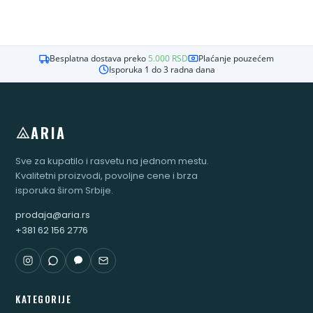
Besplatna dostava preko
5.000
RSD
Plaćanje pouzećem
Isporuka 1 do 3 radna dana
ARIA
Sve za kupatilo i rasvetu na jednom mestu.
Kvalitetni proizvodi, povoljne cene i brza
isporuka širom Srbije.
prodaja@aria.rs
+381 62 156 2776
KATEGORIJE