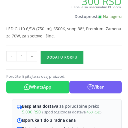
300
RSD
Cena je sa uračunatim PDV-om.
Dostupnost:
Na lageru
LED GU10 6,5W (750 lm), 6500K, snop 38°, Premium. Zamena
za 70W, za spotove i šine.
LED
-
+
DODAJ U KORPU
sijalica
GU10
6,5W
Poručite ili pitajte za ovaj proizvod:
6500K
WhatsApp
Viber
38°
Braytron
Premium
Besplatna dostava
za porudžbine preko
količina
5.000
RSD
(ispod tog iznosa dostava
450
RSD
)
Isporuka 1 do 3 radna dana