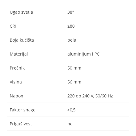
Ugao svetla
38°
CRI
≥80
Boja kućišta
bela
Materijal
aluminijum i PC
Prečnik
50 mm
Visina
56 mm
Napon
220 do 240 V, 50/60 Hz
Faktor snage
>0,5
Prigušivost
ne