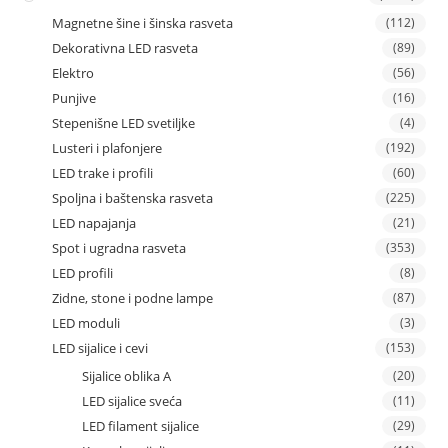
Magnetne šine i šinska rasveta
(112)
Dekorativna LED rasveta
(89)
Elektro
(56)
Punjive
(16)
Stepenišne LED svetiljke
(4)
Lusteri i plafonjere
(192)
LED trake i profili
(60)
Spoljna i baštenska rasveta
(225)
LED napajanja
(21)
Spot i ugradna rasveta
(353)
LED profili
(8)
Zidne, stone i podne lampe
(87)
LED moduli
(3)
LED sijalice i cevi
(153)
Sijalice oblika A
(20)
LED sijalice sveća
(11)
LED filament sijalice
(29)