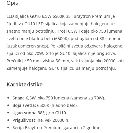
Opis
LED sijalica GU10 6,5W 6500K 38° Braytron Premium je
štedljiva GU10 LED sijalica koja zamenjuje halogenu uz
znatno manju potrošnju. Troši 6,5W i daje oko 750 lumena
svetla boje hladno belo (6500K), pod uglom od 38 stepeni
(uzak usmeren snop). Po količini svetla odgovara halogenoj
sijalici od oko 70W. Grlo je GU10. Sijalica nije prigušiva.
Prečnik je 50 mm, visina 56 mm, vek trajanja oko 20000 sati.
Zamenjuje halogenu GU10 sijalicu uz manju potrošnju.
Karakteristike
Snaga 6,5W
, oko 750 lumena (zamena za 70W).
Boja svetla:
6500K (hladno belo).
Ugao snopa 38°
, grlo GU10.
Prigušivost:
ne, vek 20000 h.
Serija Braytron Premium, garancija 2 godine.