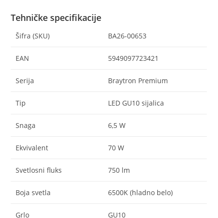
Tehničke specifikacije
Šifra (SKU)
BA26-00653
EAN
5949097723421
Serija
Braytron Premium
Tip
LED GU10 sijalica
Snaga
6,5 W
Ekvivalent
70 W
Svetlosni fluks
750 lm
Boja svetla
6500K (hladno belo)
Grlo
GU10