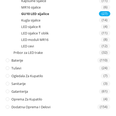
Kapsulne sijalice
(11)
MR16 sijalice
(6)
GU10 LED sijalice
(27)
Kugla sijalice
(14)
LED sijalice R
(4)
LED sijalice T oblik
(11)
LED moduli MR16
(8)
LED cevi
(12)
Pribor za LED trake
(32)
Baterije
(110)
Tuševi
(24)
Ogledala Za Kupatilo
(7)
Sanitarije
(3)
Galanterija
(61)
Oprema Za Kupatilo
(4)
Dodatna Oprema I Delovi
(154)