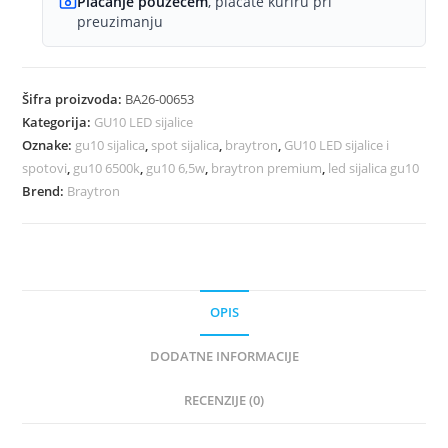
Plaćanje pouzećem
, plaćate kuriru pri
preuzimanju
Šifra proizvoda:
BA26-00653
Kategorija:
GU10 LED sijalice
Oznake:
gu10 sijalica
,
spot sijalica
,
braytron
,
GU10 LED sijalice i
spotovi
,
gu10 6500k
,
gu10 6,5w
,
braytron premium
,
led sijalica gu10
Brend:
Braytron
OPIS
DODATNE INFORMACIJE
RECENZIJE (0)