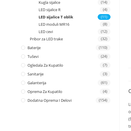
Kugla sijalice
(14)
LED sijalice R
(4)
LED sijalice T oblik
(11)
LED moduli MR16
(8)
LED cevi
(12)
Pribor za LED trake
(32)
Baterije
(110)
Tuševi
(24)
Ogledala Za Kupatilo
(7)
Sanitarije
(3)
Galanterija
(61)
Oprema Za Kupatilo
(4)
Dodatna Oprema I Delovi
(154)
L
o
(
t