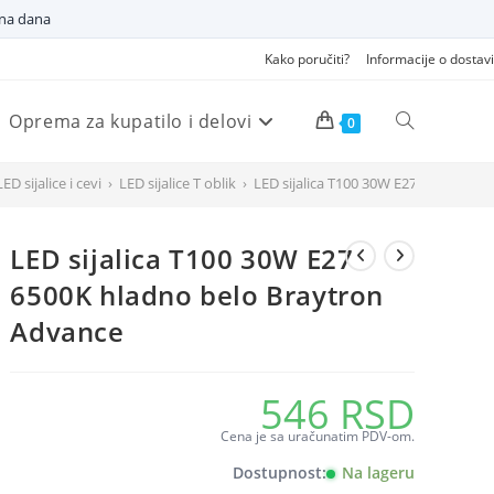
dna dana
Kako poručiti?
Informacije o dostavi
Oprema za kupatilo i delovi
Pretraži
0
LED sijalice i cevi
›
LED sijalice T oblik
›
LED sijalica T100 30W E27 6500K hla
veb
LED sijalica T100 30W E27
sajt
6500K hladno belo Braytron
Advance
546
RSD
Cena je sa uračunatim PDV-om.
Dostupnost:
Na lageru