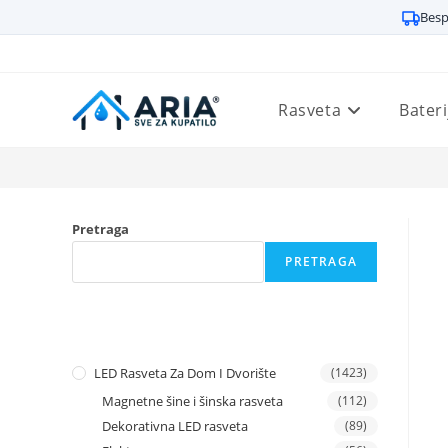
Besp
Preskoči
na
sadržaj
Rasveta
Bateri
Pretraga
PRETRAGA
LED Rasveta Za Dom I Dvorište
(1423)
Magnetne šine i šinska rasveta
(112)
Dekorativna LED rasveta
(89)