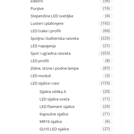
Elektro
(56)
Punjive
(16)
Stepenišne LED svetiljke
(4)
Lusteri i plafonjere
(192)
LED trake i profili
(60)
Spoljna i baštenska rasveta
(225)
LED napajanja
(21)
Spot i ugradna rasveta
(353)
LED profili
(8)
Zidne, stone i podne lampe
(87)
LED moduli
(3)
LED sijalice i cevi
(153)
Sijalice oblika A
(20)
LED sijalice sveća
(11)
LED filament sijalice
(29)
Kapsulne sijalice
(11)
MR16 sijalice
(6)
GU10 LED sijalice
(27)