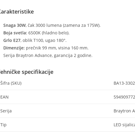
arakteristike
Snaga 30W
, čak 3000 lumena (zamena za 175W).
Boja svetla:
6500K (hladno belo).
Grlo E27
, oblik T100, ugao 180°.
Dimenzije:
prečnik 99 mm, visina 160 mm.
Serija Braytron Advance, garancija 2 godine.
ehničke specifikacije
Šifra (SKU)
BA13-330
EAN
59490977
Serija
Braytron 
Tip
LED sijalic