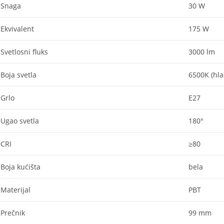
Snaga
30 W
Ekvivalent
175 W
Svetlosni fluks
3000 lm
Boja svetla
6500K (hla
Grlo
E27
Ugao svetla
180°
CRI
≥80
Boja kućišta
bela
Materijal
PBT
Prečnik
99 mm