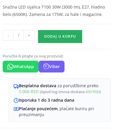
Snažna LED sijalica T100 30W (3000 lm), E27, hladno
belo (6500K). Zamena za 175W, za hale i magacine.
LED
-
+
DODAJ U KORPU
sijalica
T100
30W
Poručite ili pitajte za ovaj proizvod:
E27
WhatsApp
Viber
6500K
hladno
belo
Besplatna dostava
za porudžbine preko
5.000
RSD
(ispod tog iznosa dostava
450
RSD
)
Braytron
Advance
Isporuka 1 do 3 radna dana
količina
Plaćanje pouzećem
, plaćate kuriru pri
preuzimanju