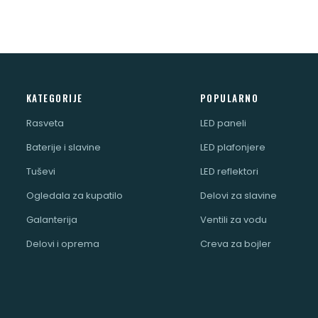
KATEGORIJE
POPULARNO
Rasveta
LED paneli
Baterije i slavine
LED plafonjere
Tuševi
LED reflektori
Ogledala za kupatilo
Delovi za slavine
Galanterija
Ventili za vodu
Delovi i oprema
Creva za bojler