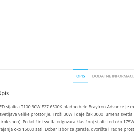
OPIS
DODATNE INFORMACI
Opis
ED sijalica T100 30W E27 6500K hladno belo Braytron Advance je m
svetljava velike prostorije. Troši 30W i daje čak 3000 lumena svetl
širok snop). Po količini svetla odgovara klasičnoj sijalici od oko 17
rajanja oko 15000 sati. Dobar izbor za garaže, dvorišta i radne pros