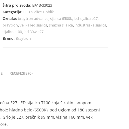
Šifra proizvoda:
BA13-33023
Kategorija:
LED sijalice T oblik
Oznake:
braytron advance
,
sijalica 6500k
,
led sijalica e27
,
braytron
,
velika led sijalica
,
snazna sijalica
,
industrijska sijalica
,
sijalica t100
,
led 30w e27
Brend:
Braytron
JE
RECENZIJE (0)
oćna E27 LED sijalica T100 koja širokim snopom
a boje hladno belo (6500K), pod uglom od 180 stepeni
5W. Grlo je E27, prečnik 99 mm, visina 160 mm, vek
tore.