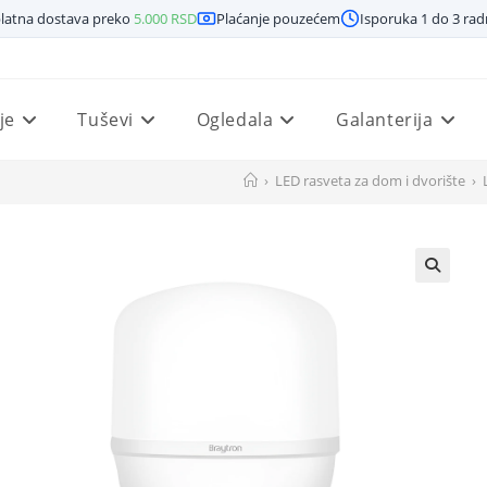
latna dostava preko
5.000
RSD
Plaćanje pouzećem
Isporuka 1 do 3 ra
je
Tuševi
Ogledala
Galanterija
›
LED rasveta za dom i dvorište
›