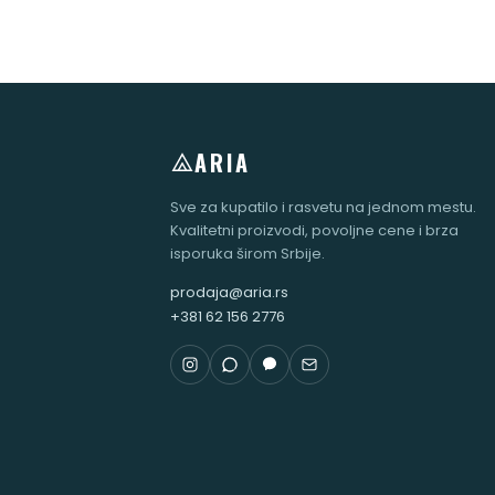
ARIA
Sve za kupatilo i rasvetu na jednom mestu.
Kvalitetni proizvodi, povoljne cene i brza
isporuka širom Srbije.
prodaja@aria.rs
+381 62 156 2776