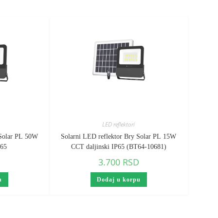
LED reflektori
 Solar PL 50W
Solarni LED reflektor Bry Solar PL 15W
P65
CCT daljinski IP65 (BT64-10681)
D
3.700
RSD
u
Dodaj u korpu