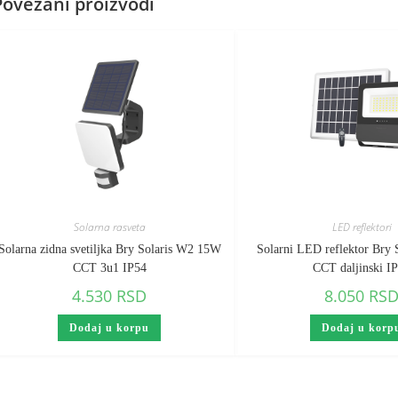
Povezani proizvodi
Solarna rasveta
LED reflektori
Solarna zidna svetiljka Bry Solaris W2 15W
Solarni LED reflektor Bry
CCT 3u1 IP54
CCT daljinski I
4.530
RSD
8.050
RS
Dodaj u korpu
Dodaj u korp