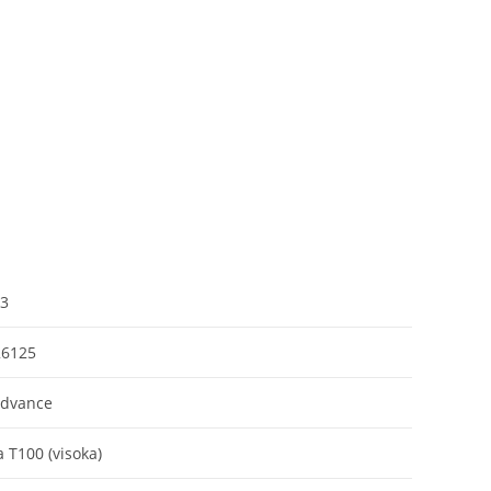
23
26125
Advance
a T100 (visoka)