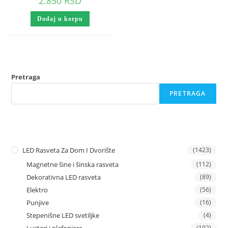
2.850
RSD
Dodaj u korpu
Pretraga
PRETRAGA
LED Rasveta Za Dom I Dvorište
(1423)
Magnetne šine i šinska rasveta
(112)
Dekorativna LED rasveta
(89)
Elektro
(56)
Punjive
(16)
Stepenišne LED svetiljke
(4)
(192)