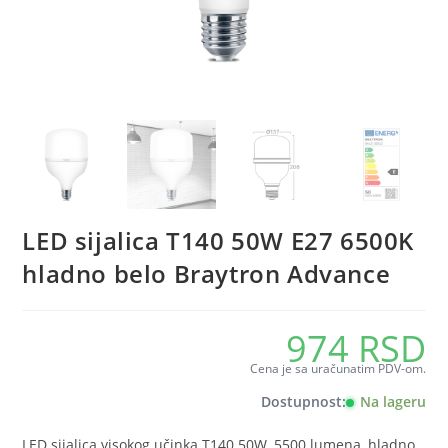
LED sijalica T140 50W E27 6500K
hladno belo Braytron Advance
974
RSD
Cena je sa uračunatim PDV-om.
Dostupnost:
Na lageru
LED sijalica visokog učinka T140 50W, 5500 lumena, hladno