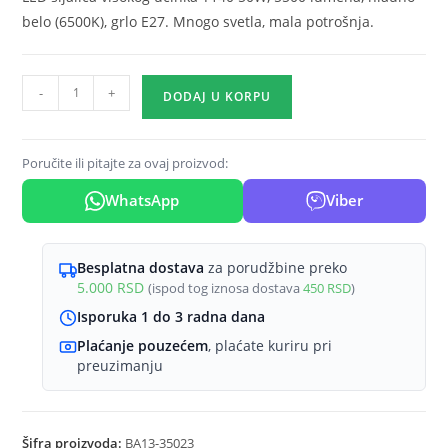
belo (6500K), grlo E27. Mnogo svetla, mala potrošnja.
LED
-
+
DODAJ U KORPU
sijalica
T140
50W
Poručite ili pitajte za ovaj proizvod:
E27
WhatsApp
Viber
6500K
hladno
belo
Besplatna dostava
za porudžbine preko
Braytron
5.000
RSD
(ispod tog iznosa dostava
450
RSD
)
Advance
Isporuka 1 do 3 radna dana
količina
Plaćanje pouzećem
, plaćate kuriru pri
preuzimanju
Šifra proizvoda:
BA13-35023