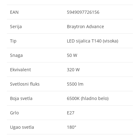
EAN
5949097726156
Serija
Braytron Advance
Tip
LED sijalica T140 (visoka)
Snaga
50 W
Ekvivalent
320 W
Svetlosni fluks
5500 lm
Boja svetla
6500K (hladno belo)
Grlo
E27
Ugao svetla
180°