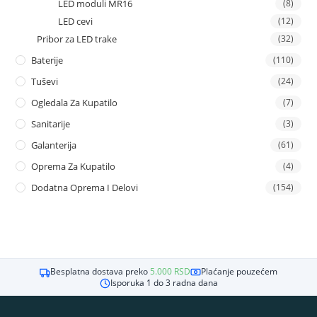
LED moduli MR16
(8)
LED cevi
(12)
Pribor za LED trake
(32)
Baterije
(110)
Tuševi
(24)
Ogledala Za Kupatilo
(7)
Sanitarije
(3)
Galanterija
(61)
Oprema Za Kupatilo
(4)
Dodatna Oprema I Delovi
(154)
Besplatna dostava preko
5.000
RSD
Plaćanje pouzećem
Isporuka 1 do 3 radna dana