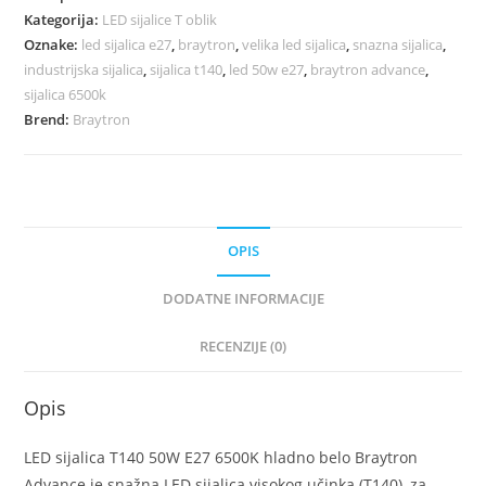
Kategorija:
LED sijalice T oblik
Oznake:
led sijalica e27
,
braytron
,
velika led sijalica
,
snazna sijalica
,
industrijska sijalica
,
sijalica t140
,
led 50w e27
,
braytron advance
,
sijalica 6500k
Brend:
Braytron
OPIS
DODATNE INFORMACIJE
RECENZIJE (0)
Opis
LED sijalica T140 50W E27 6500K hladno belo Braytron
Advance je snažna LED sijalica visokog učinka (T140), za