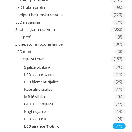
Lusteri i plafonjere
LED trake i profili
(60)
Spoljna i baštenska rasveta
(225)
LED napajanja
(21)
Spot i ugradna rasveta
(353)
LED profili
(8)
Zidne, stone i podne lampe
(87)
LED moduli
(3)
LED sijalice i cevi
(153)
Sijalice oblika A
(20)
LED sijalice sveća
(11)
LED filament sijalice
(29)
Kapsulne sijalice
(11)
MR16 sijalice
(6)
GU10 LED sijalice
(27)
Kugla sijalice
(14)
LED sijalice R
(4)
LED sijalice T oblik
(11)