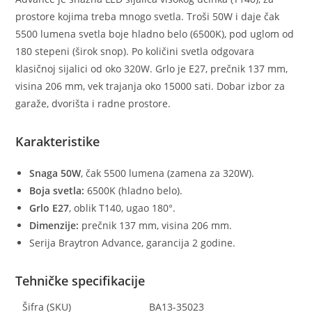
prostore kojima treba mnogo svetla. Troši 50W i daje čak
5500 lumena svetla boje hladno belo (6500K), pod uglom od
180 stepeni (širok snop). Po količini svetla odgovara
klasičnoj sijalici od oko 320W. Grlo je E27, prečnik 137 mm,
visina 206 mm, vek trajanja oko 15000 sati. Dobar izbor za
garaže, dvorišta i radne prostore.
Karakteristike
Snaga 50W
, čak 5500 lumena (zamena za 320W).
Boja svetla:
6500K (hladno belo).
Grlo E27
, oblik T140, ugao 180°.
Dimenzije:
prečnik 137 mm, visina 206 mm.
Serija Braytron Advance, garancija 2 godine.
Tehničke specifikacije
Šifra (SKU)
BA13-35023