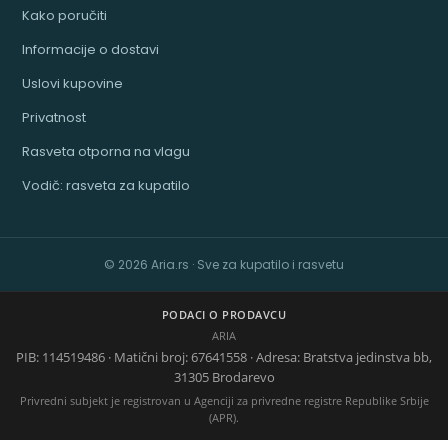
Kako poručiti
Informacije o dostavi
Uslovi kupovine
Privatnost
Rasveta otporna na vlagu
Vodič: rasveta za kupatilo
© 2026 Aria.rs · Sve za kupatilo i rasvetu
PODACI O PRODAVCU
ARIA
PIB: 114519486 · Matični broj: 67641558 · Adresa: Bratstva jedinstva bb,
31305 Brodarevo
Privredni subjekt je registrovan u Agenciji za privredne registre Republike Srbije
(APR).