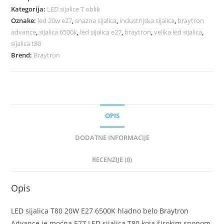
Kategorija:
LED sijalice T oblik
Oznake:
led 20w e27
,
snazna sijalica
,
industrijska sijalica
,
braytron
advance
,
sijalica 6500k
,
led sijalica e27
,
braytron
,
velika led sijalica
,
sijalica t80
Brend:
Braytron
OPIS
DODATNE INFORMACIJE
RECENZIJE (0)
Opis
LED sijalica T80 20W E27 6500K hladno belo Braytron
Advance je moćna E27 LED sijalica T80 koja širokim snopom