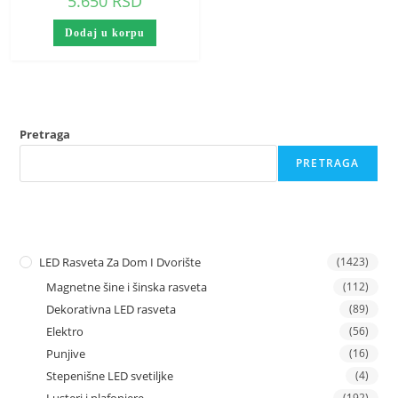
5.650
RSD
Dodaj u korpu
Pretraga
PRETRAGA
LED Rasveta Za Dom I Dvorište
(1423)
Magnetne šine i šinska rasveta
(112)
Dekorativna LED rasveta
(89)
Elektro
(56)
Punjive
(16)
Stepenišne LED svetiljke
(4)
(192)