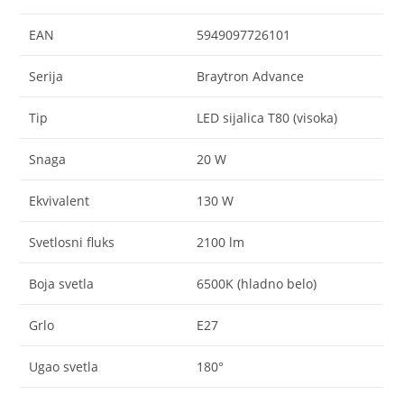
EAN
5949097726101
Serija
Braytron Advance
Tip
LED sijalica T80 (visoka)
Snaga
20 W
Ekvivalent
130 W
Svetlosni fluks
2100 lm
Boja svetla
6500K (hladno belo)
Grlo
E27
Ugao svetla
180°