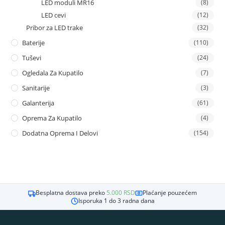
LED moduli MR16
(8)
LED cevi
(12)
Pribor za LED trake
(32)
Baterije
(110)
Tuševi
(24)
Ogledala Za Kupatilo
(7)
Sanitarije
(3)
Galanterija
(61)
Oprema Za Kupatilo
(4)
Dodatna Oprema I Delovi
(154)
Besplatna dostava preko
5.000
RSD
Plaćanje pouzećem
Isporuka 1 do 3 radna dana