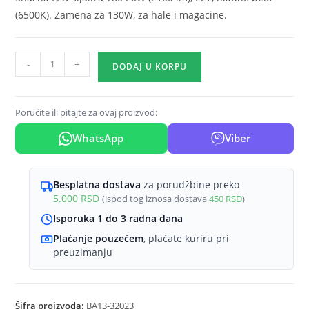
(6500K). Zamena za 130W, za hale i magacine.
LED
-
+
DODAJ U KORPU
sijalica
T80
20W
Poručite ili pitajte za ovaj proizvod:
E27
WhatsApp
Viber
6500K
hladno
belo
Besplatna dostava
za porudžbine preko
Braytron
5.000
RSD
(ispod tog iznosa dostava
450
RSD
)
Advance
Isporuka 1 do 3 radna dana
količina
Plaćanje pouzećem
, plaćate kuriru pri
preuzimanju
Šifra proizvoda:
BA13-32023