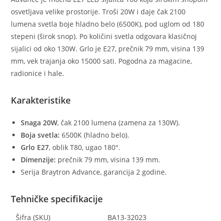
osvetljava velike prostorije. Troši 20W i daje čak 2100
lumena svetla boje hladno belo (6500K), pod uglom od 180
stepeni (širok snop). Po količini svetla odgovara klasičnoj
sijalici od oko 130W. Grlo je E27, prečnik 79 mm, visina 139
mm, vek trajanja oko 15000 sati. Pogodna za magacine,
radionice i hale.
Karakteristike
Snaga 20W
, čak 2100 lumena (zamena za 130W).
Boja svetla:
6500K (hladno belo).
Grlo E27
, oblik T80, ugao 180°.
Dimenzije:
prečnik 79 mm, visina 139 mm.
Serija Braytron Advance, garancija 2 godine.
Tehničke specifikacije
Šifra (SKU)
BA13-32023