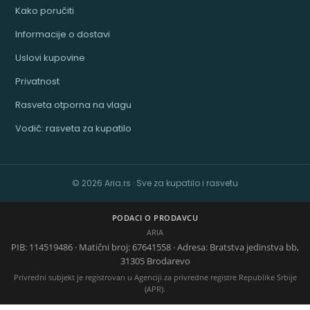
Kako poručiti
Informacije o dostavi
Uslovi kupovine
Privatnost
Rasveta otporna na vlagu
Vodič: rasveta za kupatilo
© 2026 Aria.rs · Sve za kupatilo i rasvetu
PODACI O PRODAVCU
ARIA
PIB: 114519486 · Matični broj: 67641558 · Adresa: Bratstva jedinstva bb,
31305 Brodarevo
Privredni subjekt je registrovan u Agenciji za privredne registre Republike Srbije
(APR).