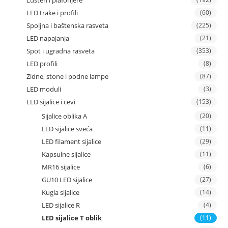
Lusteri i plafonjere
LED trake i profili
(60)
Spoljna i baštenska rasveta
(225)
LED napajanja
(21)
Spot i ugradna rasveta
(353)
LED profili
(8)
Zidne, stone i podne lampe
(87)
LED moduli
(3)
LED sijalice i cevi
(153)
Sijalice oblika A
(20)
LED sijalice sveća
(11)
LED filament sijalice
(29)
Kapsulne sijalice
(11)
MR16 sijalice
(6)
GU10 LED sijalice
(27)
Kugla sijalice
(14)
LED sijalice R
(4)
LED sijalice T oblik
(11)