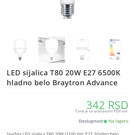
LED sijalica T80 20W E27 6500K
hladno belo Braytron Advance
342
RSD
Cena je sa uračunatim PDV-om.
Dostupnost:
Na lageru
Snažna LED sijalica T80 20W (2100 lm), E27, hladno belo