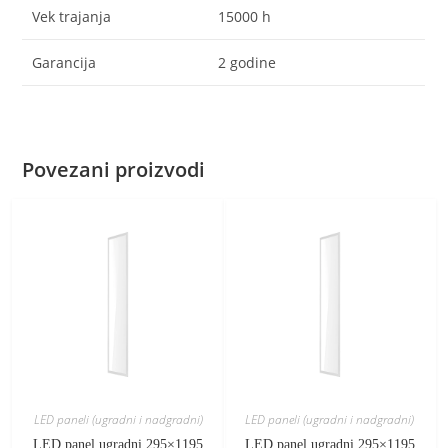
Vek trajanja
15000 h
Garancija
2 godine
Povezani proizvodi
LED paneli (ugradni i nadgradni)
LED paneli (ugradni i nadgradni)
LED panel ugradni 295×1195
LED panel ugradni 295×1195