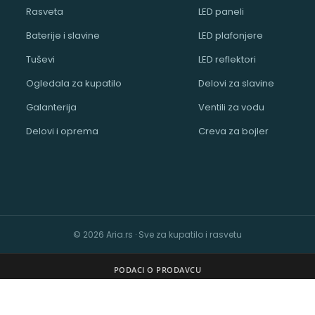
Rasveta
LED paneli
Baterije i slavine
LED plafonjere
Tuševi
LED reflektori
Ogledala za kupatilo
Delovi za slavine
Galanterija
Ventili za vodu
Delovi i oprema
Creva za bojler
© 2026 Aria.rs · Sve za kupatilo i rasvetu
PODACI O PRODAVCU
ARIA
14519486 · Matični broj: 67641558 · Adresa: Bratstva jedinstva bb, 31305 Br