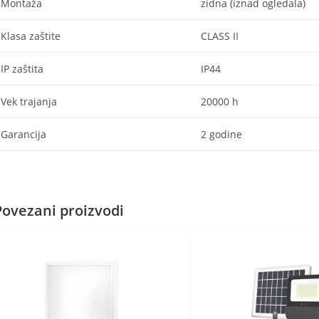
Montaža
zidna (iznad ogledala)
Klasa zaštite
CLASS II
IP zaštita
IP44
Vek trajanja
20000 h
Garancija
2 godine
Povezani proizvodi