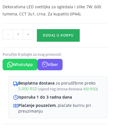
Dekorativna LED svetiljka za ogledala i slike 7W, 600
lumena, CCT 3u1, crna. Za kupatilo (IP44).
LED
-
+
DODAJ U KORPU
svetiljka
za
ogledalo
Poručite ili pitajte za ovaj proizvod:
450mm
WhatsApp
Viber
7W
CCT
crna
Besplatna dostava
za porudžbine preko
5.000
RSD
(ispod tog iznosa dostava
450
RSD
)
IP44
Braytron
Isporuka 1 do 3 radna dana
Lily
Plaćanje pouzećem
, plaćate kuriru pri
količina
preuzimanju