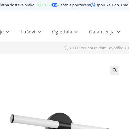
latna dostava preko
5.000
RSD
Plaćanje pouzećem
Isporuka 1 do 3 ra
je
Tuševi
Ogledala
Galanterija
›
LED rasveta za dom i dvorište
›