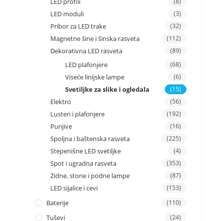
LED profili
(8)
LED moduli
(3)
Pribor za LED trake
(32)
Magnetne šine i šinska rasveta
(112)
Dekorativna LED rasveta
(89)
LED plafonjere
(68)
Viseće linijske lampe
(6)
Svetiljke za slike i ogledala
(15)
Elektro
(56)
Lusteri i plafonjere
(192)
Punjive
(16)
Spoljna i baštenska rasveta
(225)
Stepenišne LED svetiljke
(4)
Spot i ugradna rasveta
(353)
Zidne, stone i podne lampe
(87)
LED sijalice i cevi
(153)
Baterije
(110)
Tuševi
(24)