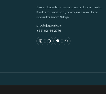
Sve za kupatilo i rasvetu na jednom mestu.
Kvalitetni proizvodi, povoljne cene i brza
isporuka širom Srbije.
prodaja@aria.rs
+381 62 156 2776
PIB: 1