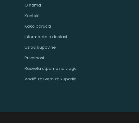
O nama
Kontakt
Kako poručiti
Informacije o dostavi
Uslovi kupovine
Privatnost
Rasveta otporna na vlagu
Vodič: rasveta za kupatilo
odarevo