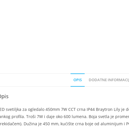
OPIS
DODATNE INFORMACI
Opis
ED svetiljka za ogledalo 450mm 7W CCT crna IP44 Braytron Lily je de
ankog profila. Troši 7W i daje oko 600 lumena. Boja svetla je promen
rekidačem). Dužina je 450 mm, kućište crna boje od aluminijum i PC,