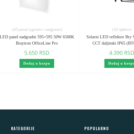
LED paneli (ugradni i nadgradni)
LED reflektori
LED panel nadgradni 595×595 50W 6500K
Solarni LED reflektor Bry
Braytron OfficeLine Pro
CCT daljinski IP65 (B
5.650
RSD
4.390
RS
Dodaj u korpu
Dodaj u korp
KATEGORIJE
POPULARNO