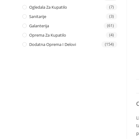
Ogledala Za Kupatilo
(7)
Sanitarije
(3)
Galanterija
(61)
Oprema Za Kupatilo
(4)
Dodatna Oprema I Delovi
(154)
L
t
p