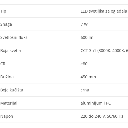
Tip
LED svetiljka za ogledala 
Snaga
7 W
Svetlosni fluks
600 lm
Boja svetla
CCT 3u1 (3000K, 4000K, 
CRI
≥80
Dužina
450 mm
Boja kućišta
crna
Materijal
aluminijum i PC
Napon
220 do 240 V, 50/60 Hz