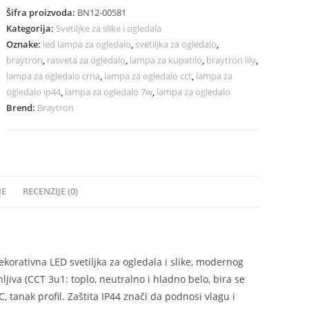
Šifra proizvoda:
BN12-00581
Kategorija:
Svetiljke za slike i ogledala
Oznake:
led lampa za ogledalo
,
svetiljka za ogledalo
,
braytron
,
rasveta za ogledalo
,
lampa za kupatilo
,
braytron lily
,
lampa za ogledalo crna
,
lampa za ogledalo cct
,
lampa za
ogledalo ip44
,
lampa za ogledalo 7w
,
lampa za ogledalo
Brend:
Braytron
JE
RECENZIJE (0)
korativna LED svetiljka za ogledala i slike, modernog
ljiva (CCT 3u1: toplo, neutralno i hladno belo, bira se
 tanak profil. Zaštita IP44 znači da podnosi vlagu i