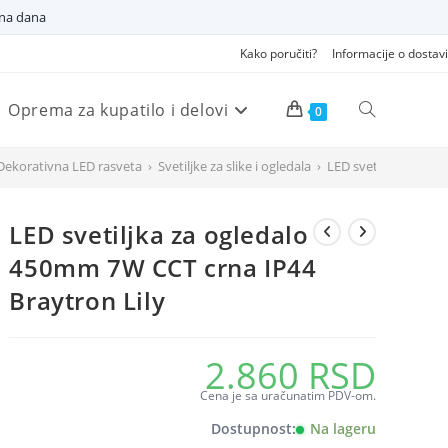
dna dana
Kako poručiti?
Informacije o dostavi
Oprema za kupatilo i delovi
Pretraži
0
Dekorativna LED rasveta
›
Svetiljke za slike i ogledala
›
LED svetiljka za og
veb
LED svetiljka za ogledalo
sajt
450mm 7W CCT crna IP44
Braytron Lily
2.860
RSD
Cena je sa uračunatim PDV-om.
Dostupnost:
Na lageru