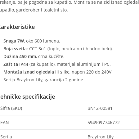
rskanje, pa je pogodna za kupatilo. Montira se na zid iznad ogledala
upatilo, garderober i toaletni sto.
arakteristike
Snaga 7W
, oko 600 lumena.
Boja svetla:
CCT 3u1 (toplo, neutralno i hladno belo).
Dužina 450 mm
, crna kućište.
Zaštita IP44
(za kupatilo), materijal aluminijum i PC.
Montaža iznad ogledala
ili slike, napon 220 do 240V.
Serija Braytron Lily, garancija 2 godine.
ehničke specifikacije
Šifra (SKU)
BN12-00581
EAN
5949097746772
Serija
Braytron Lily