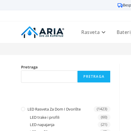
Besp
Preskoči
na
sadržaj
Rasveta
Bateri
Pretraga
PRETRAGA
LED Rasveta Za Dom I Dvorište
(1423)
LED trake i profili
(60)
LED napajanja
(21)