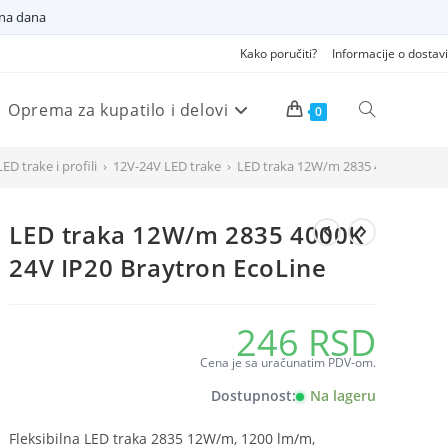
dna dana
Kako poručiti?
Informacije o dostavi
Oprema za kupatilo i delovi
Pretraži
0
LED trake i profili
›
12V-24V LED trake
›
LED traka 12W/m 2835 4000K 24V IP
veb
LED traka 12W/m 2835 4000K
sajt
24V IP20 Braytron EcoLine
246
RSD
Cena je sa uračunatim PDV-om.
Dostupnost:
Na lageru
Fleksibilna LED traka 2835 12W/m, 1200 lm/m,