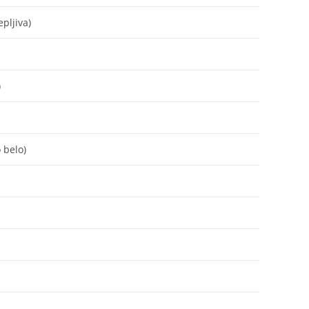
pljiva)
)
 belo)