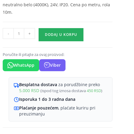
neutralno belo (4000K), 24V, IP20. Cena po metru, rola
10m.
LED
-
+
DODAJ U KORPU
traka
12W/m
2835
Poručite ili pitajte za ovaj proizvod:
4000K
WhatsApp
Viber
24V
IP20
Braytron
Besplatna dostava
za porudžbine preko
5.000
RSD
(ispod tog iznosa dostava
450
RSD
)
EcoLine
količina
Isporuka 1 do 3 radna dana
Plaćanje pouzećem
, plaćate kuriru pri
preuzimanju