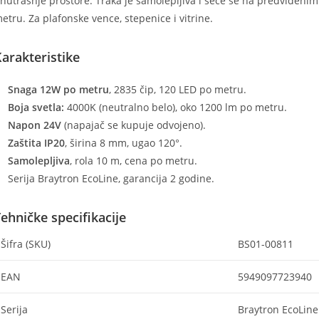
nutrašnje prostore. Traka je samolepljiva i seče se na predviđenim
etru. Za plafonske vence, stepenice i vitrine.
arakteristike
Snaga 12W po metru
, 2835 čip, 120 LED po metru.
Boja svetla:
4000K (neutralno belo), oko 1200 lm po metru.
Napon 24V
(napajač se kupuje odvojeno).
Zaštita IP20
, širina 8 mm, ugao 120°.
Samolepljiva
, rola 10 m, cena po metru.
Serija Braytron EcoLine, garancija 2 godine.
ehničke specifikacije
Šifra (SKU)
BS01-00811
EAN
5949097723940
Serija
Braytron EcoLine