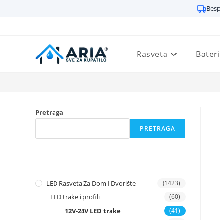
Besp
Preskoči
na
sadržaj
Rasveta
Bateri
Pretraga
PRETRAGA
LED Rasveta Za Dom I Dvorište
(1423)
LED trake i profili
(60)
12V-24V LED trake
(41)