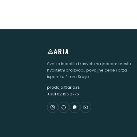
ARIA
Sve za kupatilo i rasvetu na jednom mestu.
Kvalitetni proizvodi, povoljne cene i brza
isporuka širom Srbije.
prodaja@aria.rs
+381 62 156 2776