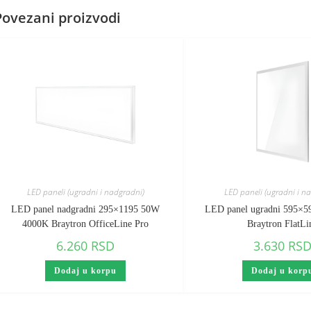
Povezani proizvodi
LED paneli (ugradni i nadgradni)
LED paneli (ugradni i n
LED panel nadgradni 295×1195 50W
LED panel ugradni 595×
4000K Braytron OfficeLine Pro
Braytron FlatLi
6.260
RSD
3.630
RS
Dodaj u korpu
Dodaj u korp