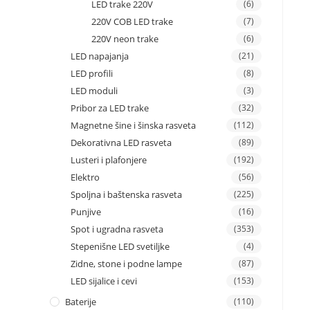
LED trake 220V
(6)
220V COB LED trake
(7)
220V neon trake
(6)
LED napajanja
(21)
LED profili
(8)
LED moduli
(3)
Pribor za LED trake
(32)
Magnetne šine i šinska rasveta
(112)
Dekorativna LED rasveta
(89)
Lusteri i plafonjere
(192)
Elektro
(56)
Spoljna i baštenska rasveta
(225)
Punjive
(16)
Spot i ugradna rasveta
(353)
Stepenišne LED svetiljke
(4)
Zidne, stone i podne lampe
(87)
LED sijalice i cevi
(153)
Baterije
(110)