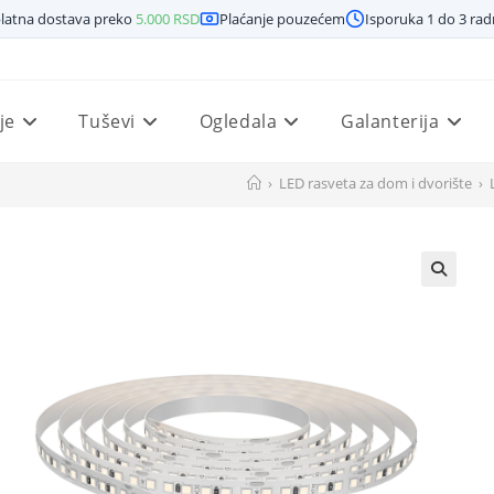
latna dostava preko
5.000
RSD
Plaćanje pouzećem
Isporuka 1 do 3 ra
je
Tuševi
Ogledala
Galanterija
›
LED rasveta za dom i dvorište
›