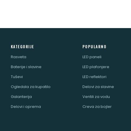
KATEGORIJE
POPULARNO
Rasveta
LED paneli
Baterije i slavine
LED plafonjere
Tuševi
LED reflektori
Ogledala za kupatilo
Delovi za slavine
Galanterija
Ventili za vodu
Delovi i oprema
Creva za bojler