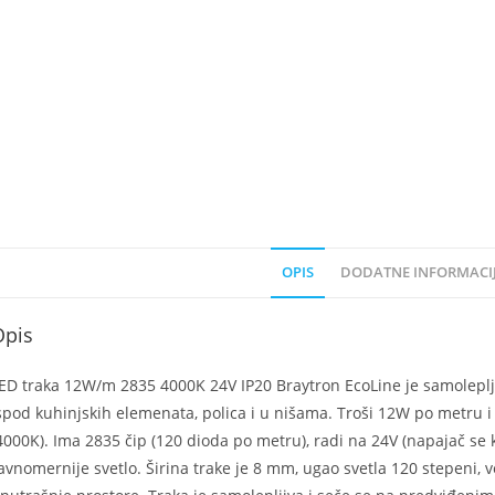
OPIS
DODATNE INFORMACI
Opis
ED traka 12W/m 2835 4000K 24V IP20 Braytron EcoLine je samolepljiv
spod kuhinjskih elemenata, polica i u nišama. Troši 12W po metru 
4000K). Ima 2835 čip (120 dioda po metru), radi na 24V (napajač se
avnomernije svetlo. Širina trake je 8 mm, ugao svetla 120 stepeni, ve