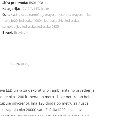
Šifra proizvoda:
BS01-00811
Kategorija:
12V-24V LED trake
Oznake:
traka za nameštaj
,
braytron ecoline
,
braytron
,
led
traka ip20
,
led traka 4000k
,
led traka 24v
,
led traka
,
samolepljiva led traka
,
led traka 2835
Brend:
Braytron
JE
RECENZIJE (0)
a LED traka za dekorativno i ambijentalno osvetljenje,
i daje oko 1200 lumena po metru, boje neutralno belo
 kupuje odvojeno). Ima 120 dioda po metru za gušće i
k trajanja oko 20000 sati. Zaštita IP20 je za suve