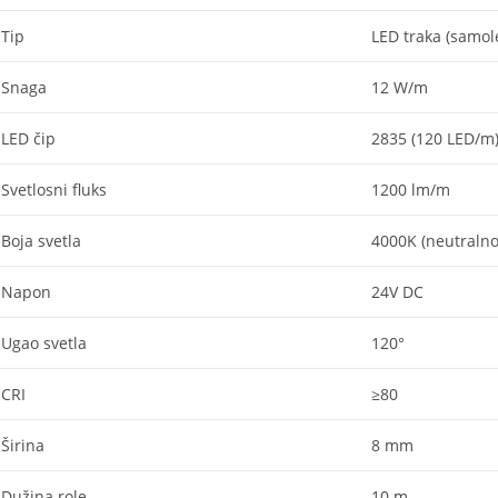
Tip
LED traka (samole
Snaga
12 W/m
LED čip
2835 (120 LED/m
Svetlosni fluks
1200 lm/m
Boja svetla
4000K (neutralno
Napon
24V DC
Ugao svetla
120°
CRI
≥80
Širina
8 mm
Dužina role
10 m