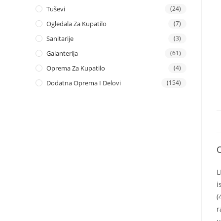
Tuševi
(24)
Ogledala Za Kupatilo
(7)
Sanitarije
(3)
Galanterija
(61)
Oprema Za Kupatilo
(4)
Dodatna Oprema I Delovi
(154)
L
i
(
r