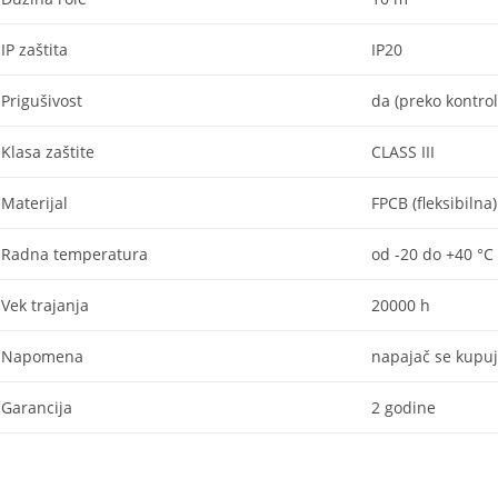
IP zaštita
IP20
Prigušivost
da (preko kontrol
Klasa zaštite
CLASS III
Materijal
FPCB (fleksibilna)
Radna temperatura
od -20 do +40 °C
Vek trajanja
20000 h
Napomena
napajač se kupu
Garancija
2 godine