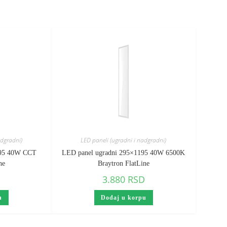
adgradni)
LED paneli (ugradni i nadgradni)
595 40W CCT
LED panel ugradni 295×1195 40W 6500K
ne
Braytron FlatLine
D
3.880
RSD
u
Dodaj u korpu