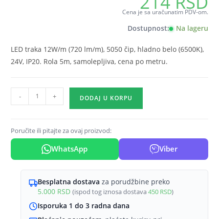
214
RSD
Cena je sa uračunatim PDV-om.
Dostupnost:
Na lageru
LED traka 12W/m (720 lm/m), 5050 čip, hladno belo (6500K),
24V, IP20. Rola 5m, samolepljiva, cena po metru.
LED
-
+
DODAJ U KORPU
traka
12W/m
5050
Poručite ili pitajte za ovaj proizvod:
6500K
WhatsApp
Viber
24V
IP20
Braytron
Besplatna dostava
za porudžbine preko
EcoLine
5.000
RSD
(ispod tog iznosa dostava
450
RSD
)
količina
Isporuka 1 do 3 radna dana