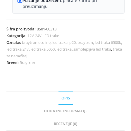
Plaćanje pouzećem
, plaćate kuriru pri
preuzimanju
Šifra proizvoda:
BS01-00313
Kategorija:
12V-24V LED trake
Oznake:
braytron ecoline
,
led traka ip20
,
braytron
,
led traka 6500k
,
led traka 24v
,
led traka 5050
,
led traka
,
samolepljiva led traka
,
traka
za nameštaj
Brend:
Braytron
OPIS
DODATNE INFORMACIJE
RECENZIJE (0)