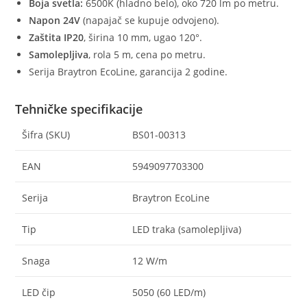
Boja svetla:
6500K (hladno belo), oko 720 lm po metru.
Napon 24V
(napajač se kupuje odvojeno).
Zaštita IP20
, širina 10 mm, ugao 120°.
Samolepljiva
, rola 5 m, cena po metru.
Serija Braytron EcoLine, garancija 2 godine.
Tehničke specifikacije
Šifra (SKU)
BS01-00313
EAN
5949097703300
Serija
Braytron EcoLine
Tip
LED traka (samolepljiva)
Snaga
12 W/m
LED čip
5050 (60 LED/m)