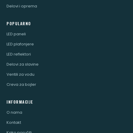
Delovi i oprema
POPULARNO
LED paneli
LED plafonjere
LED reflektori
Delovi za slavine
Ventili za vodu
Creva za bojler
INFORMACIJE
O nama
Kontakt
Kako poručiti