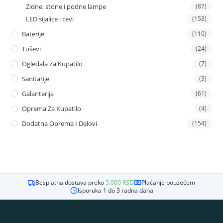
Zidne, stone i podne lampe
(87)
LED sijalice i cevi
(153)
Baterije
(110)
Tuševi
(24)
Ogledala Za Kupatilo
(7)
Sanitarije
(3)
Galanterija
(61)
Oprema Za Kupatilo
(4)
Dodatna Oprema I Delovi
(154)
Besplatna dostava preko
5.000
RSD
Plaćanje pouzećem
Isporuka 1 do 3 radna dana