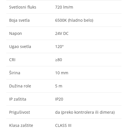
Svetlosni fluks
720 lm/m
Boja svetla
6500K (hladno belo)
Napon
24V DC
Ugao svetla
120°
CRI
≥80
Širina
10 mm
Dužina role
5 m
IP zaštita
IP20
Prigušivost
da (preko kontrolera ili dimera)
Klasa zaštite
CLASS III