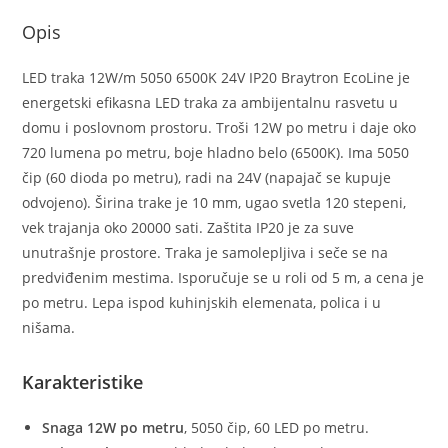
Opis
LED traka 12W/m 5050 6500K 24V IP20 Braytron EcoLine je
energetski efikasna LED traka za ambijentalnu rasvetu u
domu i poslovnom prostoru. Troši 12W po metru i daje oko
720 lumena po metru, boje hladno belo (6500K). Ima 5050
čip (60 dioda po metru), radi na 24V (napajač se kupuje
odvojeno). Širina trake je 10 mm, ugao svetla 120 stepeni,
vek trajanja oko 20000 sati. Zaštita IP20 je za suve
unutrašnje prostore. Traka je samolepljiva i seče se na
predviđenim mestima. Isporučuje se u roli od 5 m, a cena je
po metru. Lepa ispod kuhinjskih elemenata, polica i u
nišama.
Karakteristike
Snaga 12W po metru
, 5050 čip, 60 LED po metru.