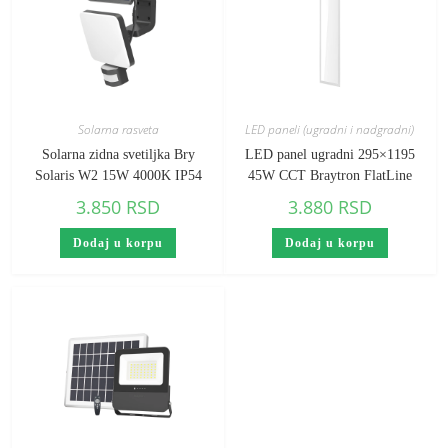
Solarna rasveta
LED paneli (ugradni i nadgradni)
Solarna zidna svetiljka Bry
LED panel ugradni 295×1195
Solaris W2 15W 4000K IP54
45W CCT Braytron FlatLine
3.850
RSD
3.880
RSD
Dodaj u korpu
Dodaj u korpu