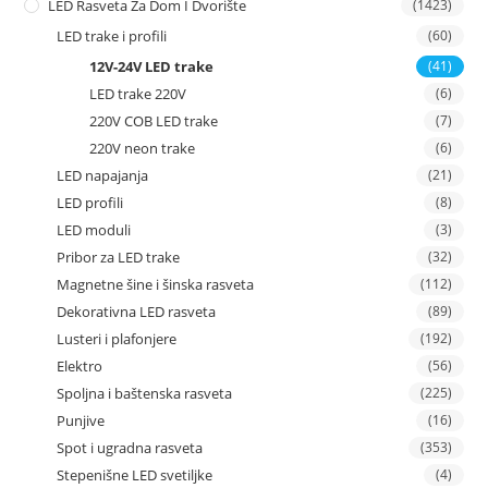
LED Rasveta Za Dom I Dvorište
(1423)
LED trake i profili
(60)
12V-24V LED trake
(41)
LED trake 220V
(6)
220V COB LED trake
(7)
220V neon trake
(6)
LED napajanja
(21)
LED profili
(8)
LED moduli
(3)
Pribor za LED trake
(32)
Magnetne šine i šinska rasveta
(112)
Dekorativna LED rasveta
(89)
Lusteri i plafonjere
(192)
Elektro
(56)
Spoljna i baštenska rasveta
(225)
Punjive
(16)
Spot i ugradna rasveta
(353)
Stepenišne LED svetiljke
(4)