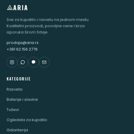
ARIA
Sve za kupatilo i rasvetu na jednom mestu.
Kvalitetni proizvodi, povoljne cene i brza
isporuka širom Srbije.
prodaja@aria.rs
+381 62 156 2776
KATEGORIJE
Rasveta
Baterije i slavine
Tuševi
Ogledala za kupatilo
Galanterija