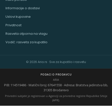
Informacije o dostavi
Uslovi kupovine
Privatnost
Rasveta otporna na vlagu
Vodič: rasveta za kupatilo
© 2026 Aria.rs · Sve za kupatilo i rasvetu
PODACI O PRODAVCU
ARIA
PIB: 114519486 · Matični broj: 67641558 · Adresa: Bratstva jedinstva bb,
31305 Brodarevo
Privredni subjekt je registrovan u Agenciji za privredne registre Republike Srbije
(APR).