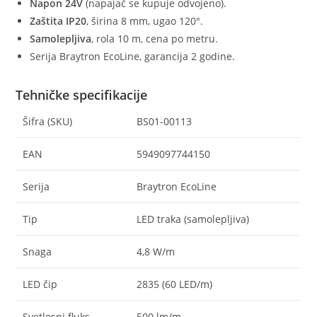
Napon 24V
(napajač se kupuje odvojeno).
Zaštita IP20
, širina 8 mm, ugao 120°.
Samolepljiva
, rola 10 m, cena po metru.
Serija Braytron EcoLine, garancija 2 godine.
Tehničke specifikacije
Šifra (SKU)
BS01-00113
EAN
5949097744150
Serija
Braytron EcoLine
Tip
LED traka (samolepljiva)
Snaga
4,8 W/m
LED čip
2835 (60 LED/m)
Svetlosni fluks
500 lm/m