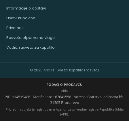
Informacije o dostavi
Uslovi kupovine
Privatnost
Rasveta otporna na vlagu
Vodič: rasveta za kupatilo
© 2026 Aria.rs · Sve za kupatilo i rasvetu
PODACI O PRODAVCU
ARIA
PIB: 114519486 · Matični broj: 67641558 · Adresa: Bratstva jedinstva bb,
31305 Brodarevo
Privredni subjekt je registrovan u Agenciji za privredne registre Republike Srbije
(APR).