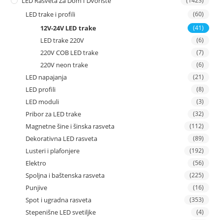
LED Rasveta Za Dom I Dvorište
(1423)
LED trake i profili
(60)
12V-24V LED trake
(41)
LED trake 220V
(6)
220V COB LED trake
(7)
220V neon trake
(6)
LED napajanja
(21)
LED profili
(8)
LED moduli
(3)
Pribor za LED trake
(32)
Magnetne šine i šinska rasveta
(112)
Dekorativna LED rasveta
(89)
Lusteri i plafonjere
(192)
Elektro
(56)
Spoljna i baštenska rasveta
(225)
Punjive
(16)
Spot i ugradna rasveta
(353)
Stepenišne LED svetiljke
(4)