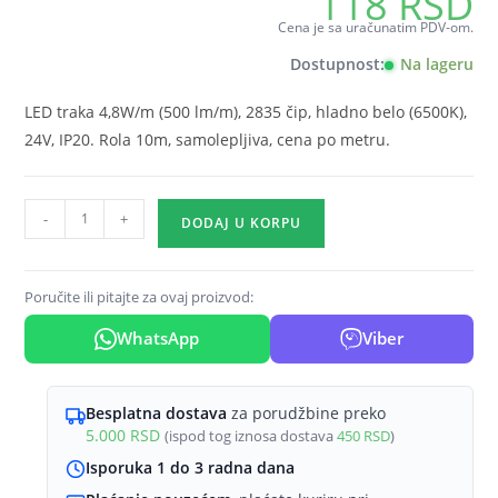
118
RSD
Cena je sa uračunatim PDV-om.
Dostupnost:
Na lageru
LED traka 4,8W/m (500 lm/m), 2835 čip, hladno belo (6500K),
24V, IP20. Rola 10m, samolepljiva, cena po metru.
LED
-
+
DODAJ U KORPU
traka
4,8W/m
2835
Poručite ili pitajte za ovaj proizvod:
6500K
WhatsApp
Viber
24V
IP20
Braytron
Besplatna dostava
za porudžbine preko
EcoLine
5.000
RSD
(ispod tog iznosa dostava
450
RSD
)
količina
Isporuka 1 do 3 radna dana