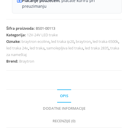
Plaćanje pouzećem
, plaćate kuriru pri
preuzimanju
Šifra proizvoda:
BS01-00113
Kategorija:
12V-24V LED trake
Oznake:
braytron ecoline
,
led traka ip20
,
braytron
,
led traka 6500k
,
led traka 24v
,
led traka
,
samolepljiva led traka
,
led traka 2835
,
traka
za nameštaj
Brend:
Braytron
OPIS
DODATNE INFORMACIJE
RECENZIJE (0)