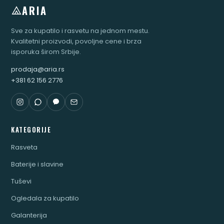
ARIA
Sve za kupatilo i rasvetu na jednom mestu.
Kvalitetni proizvodi, povoljne cene i brza
isporuka širom Srbije.
prodaja@aria.rs
+381 62 156 2776
KATEGORIJE
Rasveta
Baterije i slavine
Tuševi
Ogledala za kupatilo
Galanterija