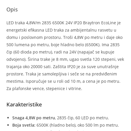
Opis
LED traka 4,8W/m 2835 6500K 24V IP20 Braytron EcoLine je
energetski efikasna LED traka za ambijentalnu rasvetu u
domu i poslovnom prostoru. Troši 4,8W po metru i daje oko
500 lumena po metru, boje hladno belo (6500K). Ima 2835
čip (60 dioda po metru), radi na 24V (napajač se kupuje
odvojeno). Širina trake je 8 mm, ugao svetla 120 stepeni, vek
trajanja oko 20000 sati. Zaštita IP20 je za suve unutrašnje
prostore. Traka je samolepljiva i seče se na predviđenim
mestima. Isporučuje se u roli od 10 m, a cena je po metru.
Za plafonske vence, stepenice i vitrine.
Karakteristike
Snaga 4,8W po metru
, 2835 čip, 60 LED po metru.
Boja svetla:
6500K (hladno belo), oko 500 lm po metru.