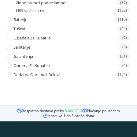
Zidne, stone i podne lampe
(87)
LED sijalice i cevi
(153)
Baterije
(110)
Tuševi
(24)
Ogledala Za Kupatilo
(7)
Sanitarije
(3)
Galanterija
(61)
Oprema Za Kupatilo
(4)
Dodatna Oprema I Delovi
(154)
Besplatna dostava preko
5.000
RSD
Plaćanje pouzećem
Isporuka 1 do 3 radna dana