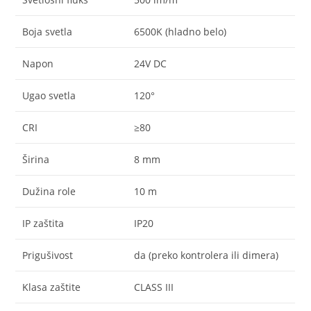
Boja svetla
6500K (hladno belo)
Napon
24V DC
Ugao svetla
120°
CRI
≥80
Širina
8 mm
Dužina role
10 m
IP zaštita
IP20
Prigušivost
da (preko kontrolera ili dimera)
Klasa zaštite
CLASS III