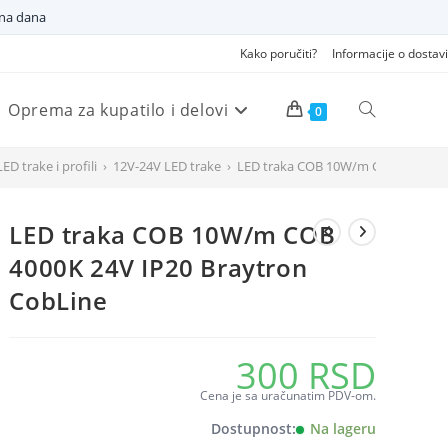
dna dana
Kako poručiti?
Informacije o dostavi
Oprema za kupatilo i delovi
Pretraži
0
LED trake i profili
›
12V-24V LED trake
›
LED traka COB 10W/m COB 4000K 24
veb
LED traka COB 10W/m COB
sajt
4000K 24V IP20 Braytron
CobLine
300
RSD
Cena je sa uračunatim PDV-om.
Dostupnost:
Na lageru