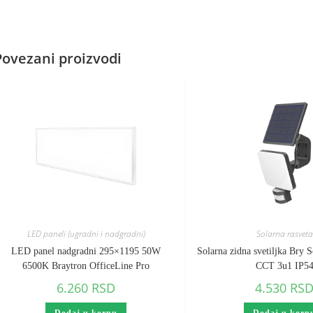
Povezani proizvodi
LED paneli (ugradni i nadgradni)
Solarna rasveta
LED panel nadgradni 295×1195 50W
Solarna zidna svetiljka Bry
6500K Braytron OfficeLine Pro
CCT 3u1 IP5
6.260
RSD
4.530
RS