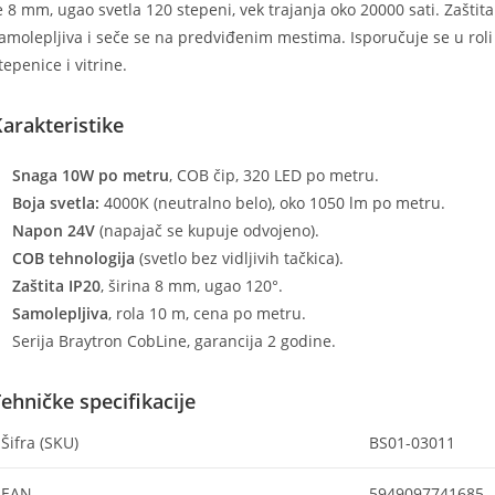
e 8 mm, ugao svetla 120 stepeni, vek trajanja oko 20000 sati. Zaštit
amolepljiva i seče se na predviđenim mestima. Isporučuje se u roli
tepenice i vitrine.
arakteristike
Snaga 10W po metru
, COB čip, 320 LED po metru.
Boja svetla:
4000K (neutralno belo), oko 1050 lm po metru.
Napon 24V
(napajač se kupuje odvojeno).
COB tehnologija
(svetlo bez vidljivih tačkica).
Zaštita IP20
, širina 8 mm, ugao 120°.
Samolepljiva
, rola 10 m, cena po metru.
Serija Braytron CobLine, garancija 2 godine.
ehničke specifikacije
Šifra (SKU)
BS01-03011
EAN
5949097741685