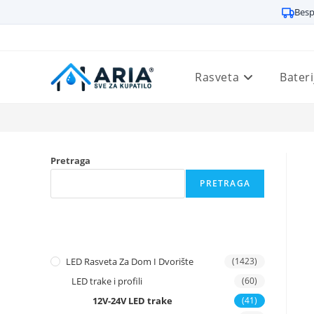
Besp
Preskoči
na
sadržaj
Rasveta
Bateri
Pretraga
PRETRAGA
LED Rasveta Za Dom I Dvorište
(1423)
LED trake i profili
(60)
12V-24V LED trake
(41)