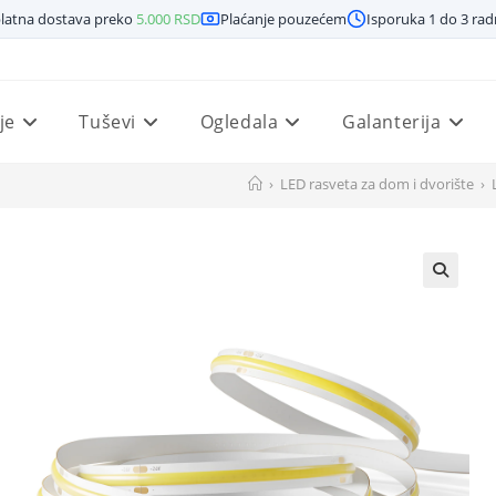
latna dostava preko
5.000
RSD
Plaćanje pouzećem
Isporuka 1 do 3 ra
je
Tuševi
Ogledala
Galanterija
›
LED rasveta za dom i dvorište
›