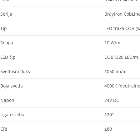
Serija
Braytron CobLin
Tip
LED traka COB (s
Snaga
10 W/m
LED čip
COB (320 LED/m)
Svetlosni fluks
1050 lm/m
Boja svetla
4000K (neutralno
Napon
24V DC
Ugao svetla
120°
CRI
≥80