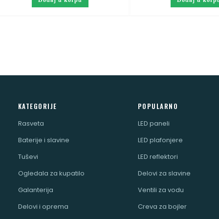
Dodaj u korpu
Dodaj u korp
KATEGORIJE
POPULARNO
Rasveta
LED paneli
Baterije i slavine
LED plafonjere
Tuševi
LED reflektori
Ogledala za kupatilo
Delovi za slavine
Galanterija
Ventili za vodu
Delovi i oprema
Creva za bojler