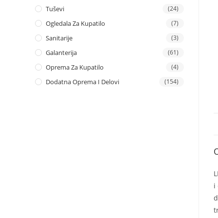
Tuševi
(24)
Ogledala Za Kupatilo
(7)
Sanitarije
(3)
Galanterija
(61)
Oprema Za Kupatilo
(4)
Dodatna Oprema I Delovi
(154)
L
i
d
t