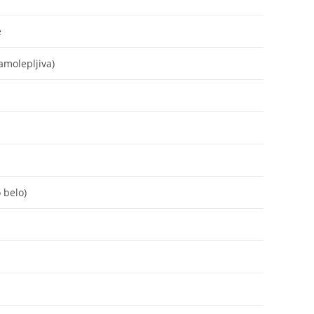
e
amolepljiva)
 belo)