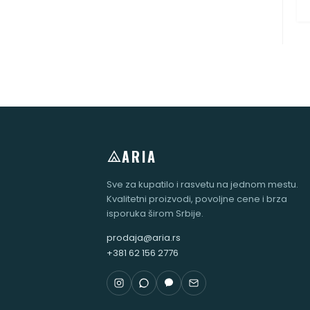
ARIA
Sve za kupatilo i rasvetu na jednom mestu.
Kvalitetni proizvodi, povoljne cene i brza
isporuka širom Srbije.
prodaja@aria.rs
+381 62 156 2776