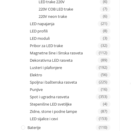
LED trake 220V
(6)
220V COB LED trake
(7)
220V neon trake
(6)
LED napajanja
(21)
LED profili
(8)
LED moduli
(3)
Pribor za LED trake
(32)
Magnetne šine i šinska rasveta
(112)
Dekorativna LED rasveta
(89)
Lusteri i plafonjere
(192)
Elektro
(56)
Spoljna i baštenska rasveta
(225)
Punjive
(16)
Spot i ugradna rasveta
(353)
Stepenišne LED svetiljke
(4)
Zidne, stone i podne lampe
(87)
LED sijalice i cevi
(153)
Baterije
(110)