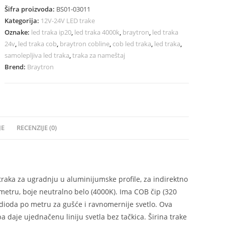
Šifra proizvoda:
BS01-03011
Kategorija:
12V-24V LED trake
Oznake:
led traka ip20
,
led traka 4000k
,
braytron
,
led traka
24v
,
led traka cob
,
braytron cobline
,
cob led traka
,
led traka
,
samolepljiva led traka
,
traka za nameštaj
Brend:
Braytron
JE
RECENZIJE (0)
aka za ugradnju u aluminijumske profile, za indirektno
metru, boje neutralno belo (4000K). Ima COB čip (320
 dioda po metru za gušće i ravnomernije svetlo. Ova
 pa daje ujednačenu liniju svetla bez tačkica. Širina trake