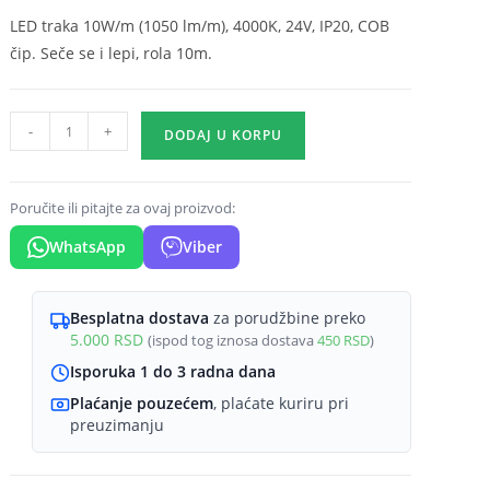
LED traka 10W/m (1050 lm/m), 4000K, 24V, IP20, COB
čip. Seče se i lepi, rola 10m.
LED
-
+
DODAJ U KORPU
traka
COB
10W/m
Poručite ili pitajte za ovaj proizvod:
COB
WhatsApp
Viber
4000K
24V
IP20
Besplatna dostava
za porudžbine preko
5.000
RSD
(ispod tog iznosa dostava
450
RSD
)
Braytron
CobLine
Isporuka 1 do 3 radna dana
količina
Plaćanje pouzećem
, plaćate kuriru pri
preuzimanju