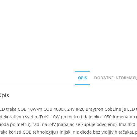
OPIS
DODATNE INFORMACI
Opis
ED traka COB 10W/m COB 4000K 24V IP20 Braytron CobLine je LED tr
 dekorativno svetlo. Troši 10W po metru i daje oko 1050 lumena po 
ioda po metru), radi na 24V (napajač se kupuje odvojeno). Ima 320
raka koristi COB tehnologiju (linijski niz dioda bez vidljivih tačaka),