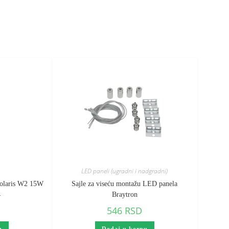
LED paneli (ugradni i nadgradni)
 Solaris W2 15W
Sajle za viseću montažu LED panela
4
Braytron
D
546
RSD