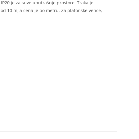
a IP20 je za suve unutrašnje prostore. Traka je
 od 10 m, a cena je po metru. Za plafonske vence,