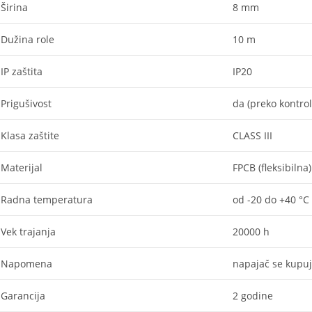
Širina
8 mm
Dužina role
10 m
IP zaštita
IP20
Prigušivost
da (preko kontrol
Klasa zaštite
CLASS III
Materijal
FPCB (fleksibilna)
Radna temperatura
od -20 do +40 °C
Vek trajanja
20000 h
Napomena
napajač se kupu
Garancija
2 godine