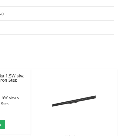
a)
1.5W siva sa
 Step
D
u