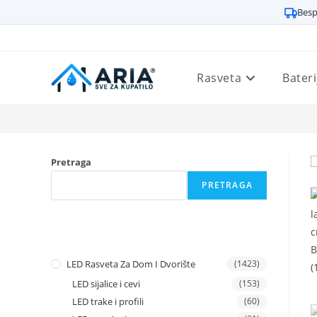
Besp
Preskoči
na
sadržaj
Rasveta
Bateri
Pretraga
PRETRAGA
LED Rasveta Za Dom I Dvorište
(1423)
LED sijalice i cevi
(153)
LED trake i profili
(60)