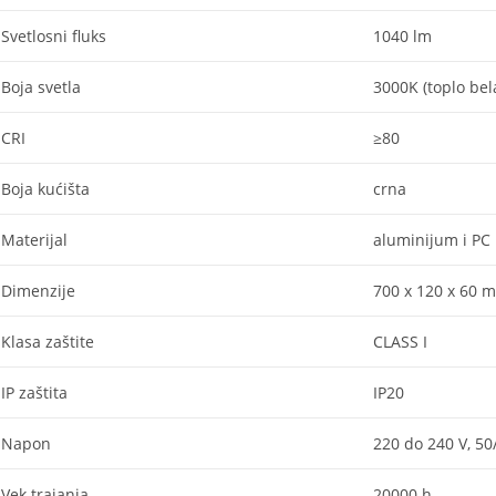
Svetlosni fluks
1040 lm
Boja svetla
3000K (toplo bel
CRI
≥80
Boja kućišta
crna
Materijal
aluminijum i PC
Dimenzije
700 x 120 x 60 
Klasa zaštite
CLASS I
IP zaštita
IP20
Napon
220 do 240 V, 50
Vek trajanja
20000 h