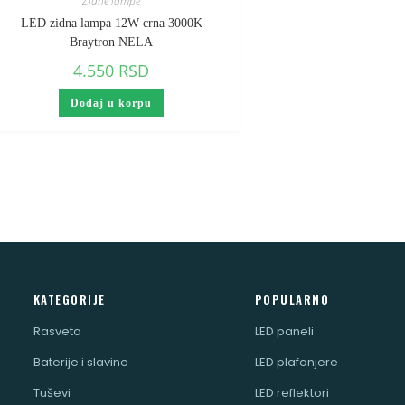
Zidne lampe
LED zidna lampa 12W crna 3000K
Braytron NELA
4.550
RSD
Dodaj u korpu
KATEGORIJE
POPULARNO
Rasveta
LED paneli
Baterije i slavine
LED plafonjere
Tuševi
LED reflektori