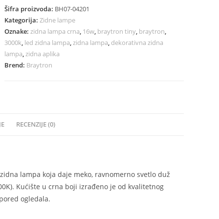
Šifra proizvoda:
BH07-04201
Kategorija:
Zidne lampe
Oznake:
zidna lampa crna
,
16w
,
braytron tiny
,
braytron
,
3000k
,
led zidna lampa
,
zidna lampa
,
dekorativna zidna
lampa
,
zidna aplika
Brend:
Braytron
JE
RECENZIJE (0)
 zidna lampa koja daje meko, ravnomerno svetlo duž
0K). Kućište u crna boji izrađeno je od kvalitetnog
 pored ogledala.