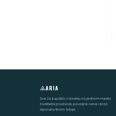
ARIA
Sve za kupatilo i rasvetu na jednom mestu.
Kvalitetni proizvodi, povoljne cene i brza
isporuka širom Srbije.