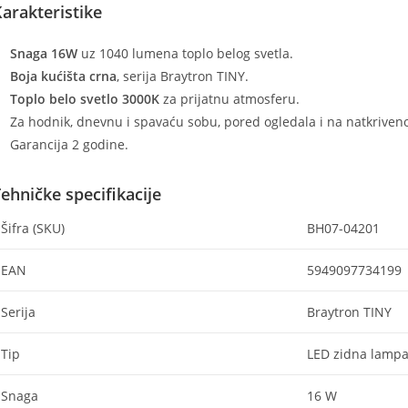
arakteristike
Snaga 16W
uz 1040 lumena toplo belog svetla.
Boja kućišta crna
, serija Braytron TINY.
Toplo belo svetlo 3000K
za prijatnu atmosferu.
Za hodnik, dnevnu i spavaću sobu, pored ogledala i na natkrivenoj
Garancija 2 godine.
ehničke specifikacije
Šifra (SKU)
BH07-04201
EAN
5949097734199
Serija
Braytron TINY
Tip
LED zidna lamp
Snaga
16 W