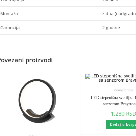
Montaža
zidna (nadgradn
Garancija
2 godine
Povezani proizvodi
Zidne lampe
LED stepenišna svetiljka 
senzorom Braytron
1.280
RS
Dodaj u korp