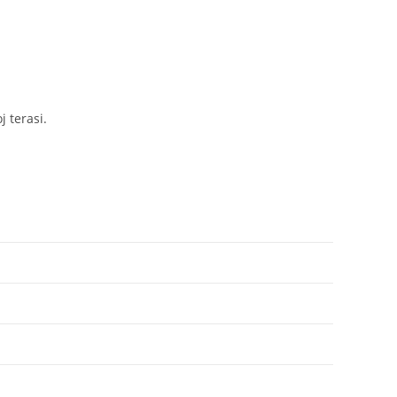
 terasi.
a