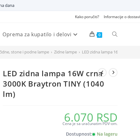
dna dana
Kako poručiti?
Informacije o dostavi
Oprema za kupatilo i delovi
Pretraži
0
Zidne, stone i podne lampe
›
Zidne lampe
›
LED zidna lampa 16W crna 3000
veb
LED zidna lampa 16W crna
sajt
3000K Braytron TINY (1040
lm)
6.070
RSD
Cena je sa uračunatim PDV-om.
Dostupnost:
Na lageru