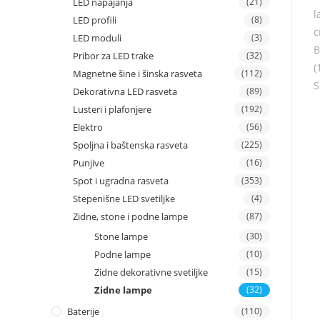
LED napajanja
(21)
LED profili
(8)
LED moduli
(3)
Pribor za LED trake
(32)
Magnetne šine i šinska rasveta
(112)
Dekorativna LED rasveta
(89)
Lusteri i plafonjere
(192)
Elektro
(56)
Spoljna i baštenska rasveta
(225)
Punjive
(16)
Spot i ugradna rasveta
(353)
Stepenišne LED svetiljke
(4)
Zidne, stone i podne lampe
(87)
Stone lampe
(30)
Podne lampe
(10)
Zidne dekorativne svetiljke
(15)
Zidne lampe
(32)
Baterije
(110)