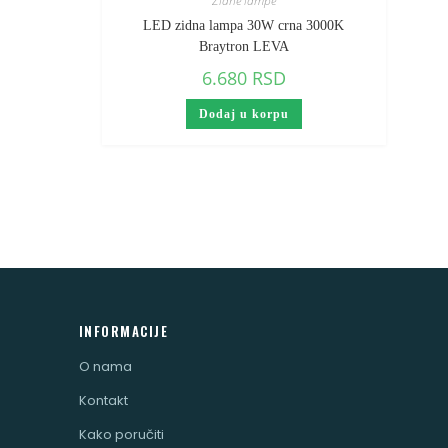
Zidne lampe
LED zidna lampa 30W crna 3000K
Braytron LEVA
6.680
RSD
Dodaj u korpu
INFORMACIJE
O nama
Kontakt
Kako poručiti