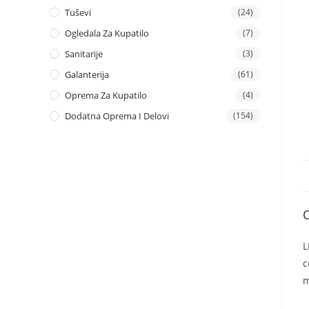
Tuševi
(24)
Ogledala Za Kupatilo
(7)
Sanitarije
(3)
Galanterija
(61)
Oprema Za Kupatilo
(4)
Dodatna Oprema I Delovi
(154)
L
c
m