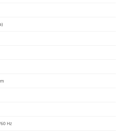
a)
mm
/60 Hz