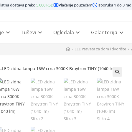
latna dostava preko
5.000
RSD
Plaćanje pouzećem
Isporuka 1 do 3 ra
je
Tuševi
Ogledala
Galanterija
›
LED rasveta za dom i dvorište
›