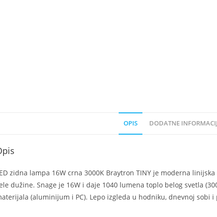
OPIS
DODATNE INFORMACI
Opis
ED zidna lampa 16W crna 3000K Braytron TINY je moderna linijska
ele dužine. Snage je 16W i daje 1040 lumena toplo belog svetla (300
aterijala (aluminijum i PC). Lepo izgleda u hodniku, dnevnoj sobi i