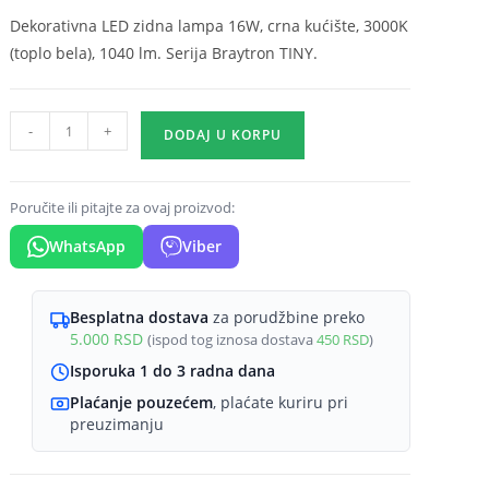
Dekorativna LED zidna lampa 16W, crna kućište, 3000K
(toplo bela), 1040 lm. Serija Braytron TINY.
LED
-
+
DODAJ U KORPU
zidna
lampa
16W
Poručite ili pitajte za ovaj proizvod:
crna
WhatsApp
Viber
3000K
Braytron
TINY
Besplatna dostava
za porudžbine preko
5.000
RSD
(ispod tog iznosa dostava
450
RSD
)
(1040
lm)
Isporuka 1 do 3 radna dana
količina
Plaćanje pouzećem
, plaćate kuriru pri
preuzimanju