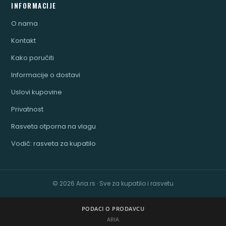
INFORMACIJE
O nama
Kontakt
Kako poručiti
Informacije o dostavi
Uslovi kupovine
Privatnost
Rasveta otporna na vlagu
Vodič: rasveta za kupatilo
© 2026 Aria.rs · Sve za kupatilo i rasvetu
PODACI O PRODAVCU
ARIA