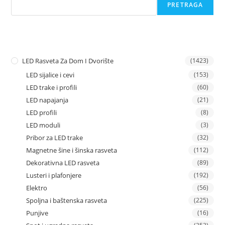
PRETRAGA
LED Rasveta Za Dom I Dvorište
(1423)
LED sijalice i cevi
(153)
LED trake i profili
(60)
LED napajanja
(21)
LED profili
(8)
LED moduli
(3)
Pribor za LED trake
(32)
Magnetne šine i šinska rasveta
(112)
Dekorativna LED rasveta
(89)
Lusteri i plafonjere
(192)
Elektro
(56)
Spoljna i baštenska rasveta
(225)
Punjive
(16)