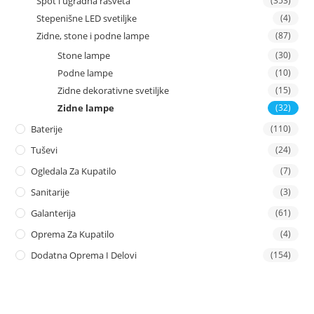
Spot i ugradna rasveta
(353)
Stepenišne LED svetiljke
(4)
Zidne, stone i podne lampe
(87)
Stone lampe
(30)
Podne lampe
(10)
Zidne dekorativne svetiljke
(15)
Zidne lampe
(32)
Baterije
(110)
Tuševi
(24)
Ogledala Za Kupatilo
(7)
Sanitarije
(3)
Galanterija
(61)
Oprema Za Kupatilo
(4)
Dodatna Oprema I Delovi
(154)