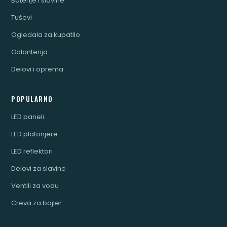
Baterije i slavine
Tuševi
Ogledala za kupatilo
Galanterija
Delovi i oprema
POPULARNO
LED paneli
LED plafonjere
LED reflektori
Delovi za slavine
Ventili za vodu
Creva za bojler