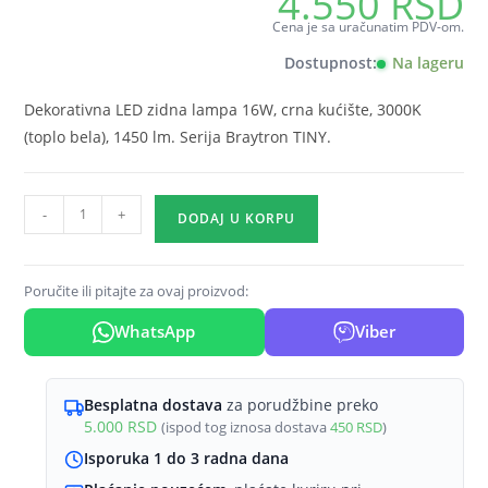
4.550
RSD
Cena je sa uračunatim PDV-om.
Dostupnost:
Na lageru
Dekorativna LED zidna lampa 16W, crna kućište, 3000K
(toplo bela), 1450 lm. Serija Braytron TINY.
LED
-
+
DODAJ U KORPU
zidna
lampa
16W
Poručite ili pitajte za ovaj proizvod:
crna
WhatsApp
Viber
3000K
Braytron
TINY
Besplatna dostava
za porudžbine preko
(1450
5.000
RSD
(ispod tog iznosa dostava
450
RSD
)
lm)
Isporuka 1 do 3 radna dana
količina