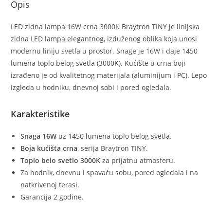
Opis
LED zidna lampa 16W crna 3000K Braytron TINY je linijska
zidna LED lampa elegantnog, izduženog oblika koja unosi
modernu liniju svetla u prostor. Snage je 16W i daje 1450
lumena toplo belog svetla (3000K). Kućište u crna boji
izrađeno je od kvalitetnog materijala (aluminijum i PC). Lepo
izgleda u hodniku, dnevnoj sobi i pored ogledala.
Karakteristike
Snaga 16W
uz 1450 lumena toplo belog svetla.
Boja kućišta crna
, serija Braytron TINY.
Toplo belo svetlo 3000K
za prijatnu atmosferu.
Za hodnik, dnevnu i spavaću sobu, pored ogledala i na
natkrivenoj terasi.
Garancija 2 godine.