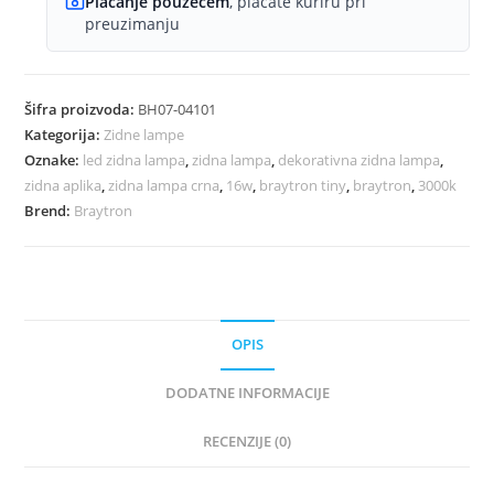
Plaćanje pouzećem
, plaćate kuriru pri
preuzimanju
Šifra proizvoda:
BH07-04101
Kategorija:
Zidne lampe
Oznake:
led zidna lampa
,
zidna lampa
,
dekorativna zidna lampa
,
zidna aplika
,
zidna lampa crna
,
16w
,
braytron tiny
,
braytron
,
3000k
Brend:
Braytron
OPIS
DODATNE INFORMACIJE
RECENZIJE (0)