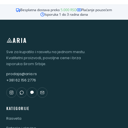
Besplatna dostava preko
5.000
RSD
Plaćanje pouzećem
Isporuka 1 do 3 radna dana
ARIA
Sve za kupatilo i rasvetu na jednom mestu.
Kvalitetni proizvodi, povoljne cene i brza
isporuka širom Srbije.
prodaja@aria.rs
+381 62 156 2776
KATEGORIJE
Rasveta