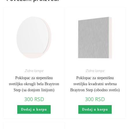
Zidne lampe
Zidne lampe
Poklopac za stepenišnu
Poklopac za stepenišnu
svetiljku okrugli bela Braytron
svetiljku kvadratni srebrna
Step (sa donjom linijom)
Braytron Step (obodno svetlo)
300
RSD
300
RSD
Dodaj u korpu
Dodaj u korpu