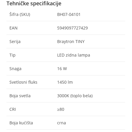
Tehničke specifikacije
Šifra (SKU)
BH07-04101
EAN
5949097727429
Serija
Braytron TINY
Tip
LED zidna lampa
Snaga
16 W
Svetlosni fluks
1450 lm
Boja svetla
3000K (toplo bela)
CRI
≥80
Boja kućišta
crna