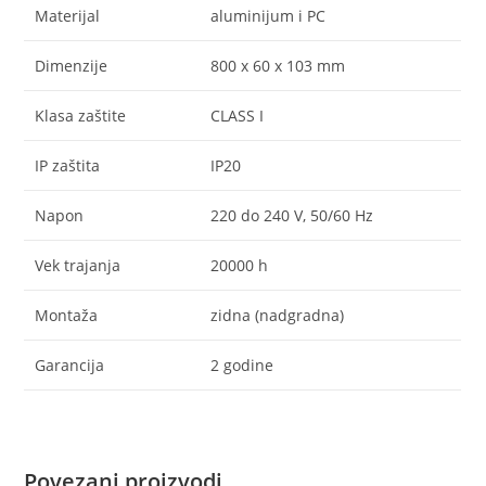
Materijal
aluminijum i PC
Dimenzije
800 x 60 x 103 mm
Klasa zaštite
CLASS I
IP zaštita
IP20
Napon
220 do 240 V, 50/60 Hz
Vek trajanja
20000 h
Montaža
zidna (nadgradna)
Garancija
2 godine
Povezani proizvodi