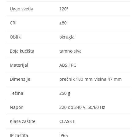
Ugao svetla
120°
CRI
≥80
Oblik
okrugla
Boja kućišta
tamno siva
Materijal
ABS i PC
Dimenzije
prečnik 180 mm, visina 47 mm
Težina
250 g
Napon
220 do 240 V, 50/60 Hz
Klasa zaštite
CLASS II
IP zaštita
IP65