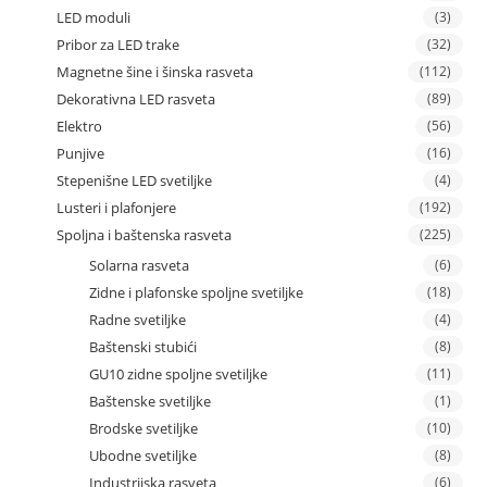
LED moduli
(3)
Pribor za LED trake
(32)
Magnetne šine i šinska rasveta
(112)
Dekorativna LED rasveta
(89)
Elektro
(56)
Punjive
(16)
Stepenišne LED svetiljke
(4)
Lusteri i plafonjere
(192)
Spoljna i baštenska rasveta
(225)
Solarna rasveta
(6)
Zidne i plafonske spoljne svetiljke
(18)
Radne svetiljke
(4)
Baštenski stubići
(8)
GU10 zidne spoljne svetiljke
(11)
Baštenske svetiljke
(1)
Brodske svetiljke
(10)
Ubodne svetiljke
(8)
Industrijska rasveta
(6)