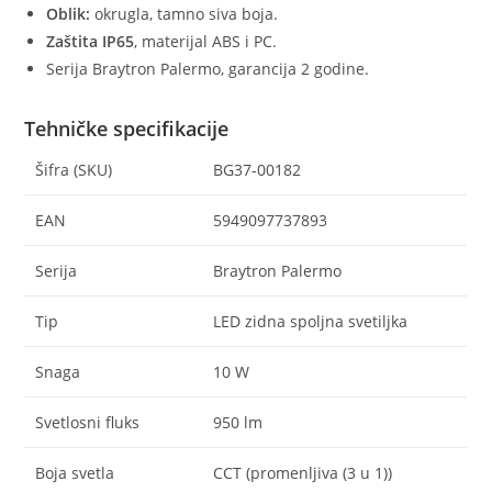
Oblik:
okrugla, tamno siva boja.
Zaštita IP65
, materijal ABS i PC.
Serija Braytron Palermo, garancija 2 godine.
Tehničke specifikacije
Šifra (SKU)
BG37-00182
EAN
5949097737893
Serija
Braytron Palermo
Tip
LED zidna spoljna svetiljka
Snaga
10 W
Svetlosni fluks
950 lm
Boja svetla
CCT (promenljiva (3 u 1))