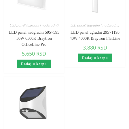
LED paneli (ugradni i nadgradni)
LED paneli (ugradni i nadgradni)
LED panel nadgradni 595×595
LED panel ugradni 295×1195
50W 6500K Braytron
40W 4000K Braytron FlatLine
OfficeLine Pro
3.880
RSD
5.650
RSD
Dodaj u korpu
Dodaj u korpu