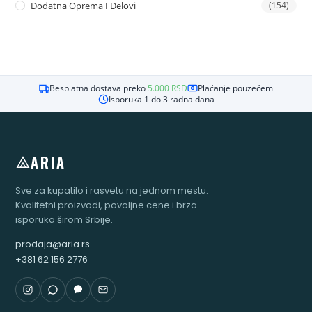
Dodatna Oprema I Delovi
(154)
Besplatna dostava preko
5.000
RSD
Plaćanje pouzećem
Isporuka 1 do 3 radna dana
ARIA
Sve za kupatilo i rasvetu na jednom mestu.
Kvalitetni proizvodi, povoljne cene i brza
isporuka širom Srbije.
prodaja@aria.rs
+381 62 156 2776