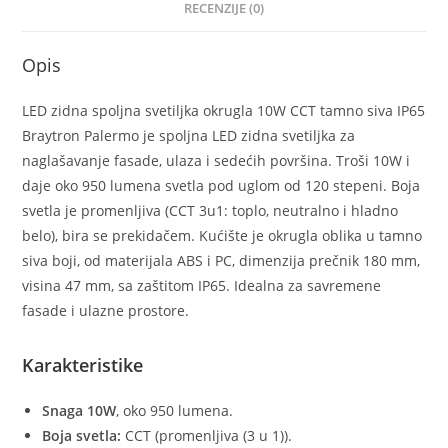
RECENZIJE (0)
Opis
LED zidna spoljna svetiljka okrugla 10W CCT tamno siva IP65
Braytron Palermo je spoljna LED zidna svetiljka za
naglašavanje fasade, ulaza i sedećih površina. Troši 10W i
daje oko 950 lumena svetla pod uglom od 120 stepeni. Boja
svetla je promenljiva (CCT 3u1: toplo, neutralno i hladno
belo), bira se prekidačem. Kućište je okrugla oblika u tamno
siva boji, od materijala ABS i PC, dimenzija prečnik 180 mm,
visina 47 mm, sa zaštitom IP65. Idealna za savremene
fasade i ulazne prostore.
Karakteristike
Snaga 10W
, oko 950 lumena.
Boja svetla:
CCT (promenljiva (3 u 1)).