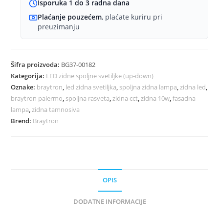
IP65
Isporuka 1 do 3 radna dana
Braytron
Plaćanje pouzećem
, plaćate kuriru pri
Palermo
preuzimanju
količina
Šifra proizvoda:
BG37-00182
Kategorija:
LED zidne spoljne svetiljke (up-down)
Oznake:
braytron
,
led zidna svetiljka
,
spoljna zidna lampa
,
zidna led
,
braytron palermo
,
spoljna rasveta
,
zidna cct
,
zidna 10w
,
fasadna
lampa
,
zidna tamnosiva
Brend:
Braytron
OPIS
DODATNE INFORMACIJE