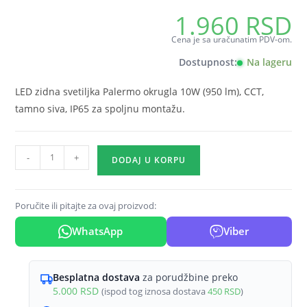
1.960
RSD
Cena je sa uračunatim PDV-om.
Dostupnost:
Na lageru
LED zidna svetiljka Palermo okrugla 10W (950 lm), CCT,
tamno siva, IP65 za spoljnu montažu.
LED
-
+
DODAJ U KORPU
zidna
spoljna
svetiljka
Poručite ili pitajte za ovaj proizvod:
okrugla
WhatsApp
Viber
10W
CCT
tamno
Besplatna dostava
za porudžbine preko
siva
5.000
RSD
(ispod tog iznosa dostava
450
RSD
)