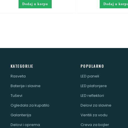
Dodaj u korpu
Dodaj u korp
KATEGORIJE
POPULARNO
Rasveta
LED paneli
Baterije i slavine
LED plafonjere
Tuševi
LED reflektori
Ogledala za kupatilo
Delovi za slavine
Galanterija
Ventili za vodu
Delovi i oprema
Creva za bojler