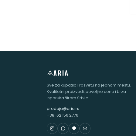
ARIA
Sve za kupatilo i rasvetu na jednom mestu.
Kvalitetni proizvodi, povoljne cene i brza
isporuka širom Srbije.
prodaja@aria.rs
+381 62 156 2776