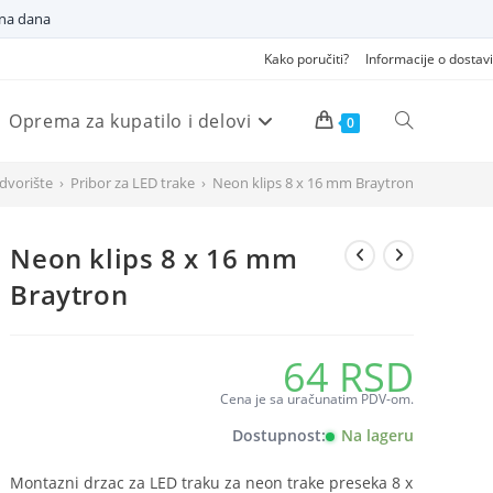
dna dana
Kako poručiti?
Informacije o dostavi
Oprema za kupatilo i delovi
Pretraži
0
dvorište
›
Pribor za LED trake
›
Neon klips 8 x 16 mm Braytron
veb
Neon klips 8 x 16 mm
sajt
Braytron
64
RSD
Cena je sa uračunatim PDV-om.
Dostupnost:
Na lageru
Montazni drzac za LED traku za neon trake preseka 8 x