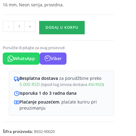
16 mm, Neon serija, providna.
Neon
-
+
DODAJ U KORPU
klips
8
x
Poručite ili pitajte za ovaj proizvod:
16
WhatsApp
Viber
mm
Braytron
količina
Besplatna dostava
za porudžbine preko
5.000
RSD
(ispod tog iznosa dostava
450
RSD
)
Isporuka 1 do 3 radna dana
Plaćanje pouzećem
, plaćate kuriru pri
preuzimanju
Šifra proizvoda:
BS02-90020