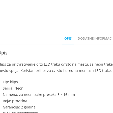
OPIS
DODATNE INFORMACI
Opis
lips za pricvrscivanje drzi LED traku cvrsto na mestu, za neon trak
estu spoja. Koristan pribor za cvrstu i urednu montazu LED trake.
Tip: klips
Serija: Neon
Namena: za neon trake preseka 8 x 16 mm
Boja: providna
Garancija: 2 godine