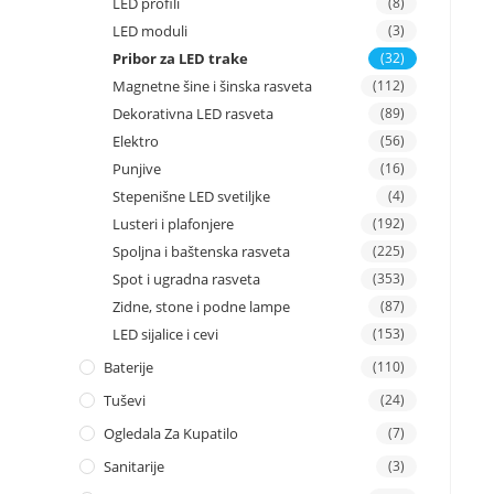
LED profili
(8)
LED moduli
(3)
Pribor za LED trake
(32)
Magnetne šine i šinska rasveta
(112)
Dekorativna LED rasveta
(89)
Elektro
(56)
Punjive
(16)
Stepenišne LED svetiljke
(4)
Lusteri i plafonjere
(192)
Spoljna i baštenska rasveta
(225)
Spot i ugradna rasveta
(353)
Zidne, stone i podne lampe
(87)
LED sijalice i cevi
(153)
Baterije
(110)
Tuševi
(24)
Ogledala Za Kupatilo
(7)
Sanitarije
(3)