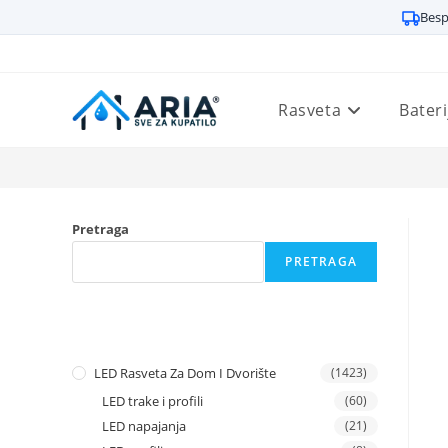
Besp
Preskoči
na
sadržaj
Rasveta
Bateri
Pretraga
PRETRAGA
LED Rasveta Za Dom I Dvorište
(1423)
LED trake i profili
(60)
LED napajanja
(21)