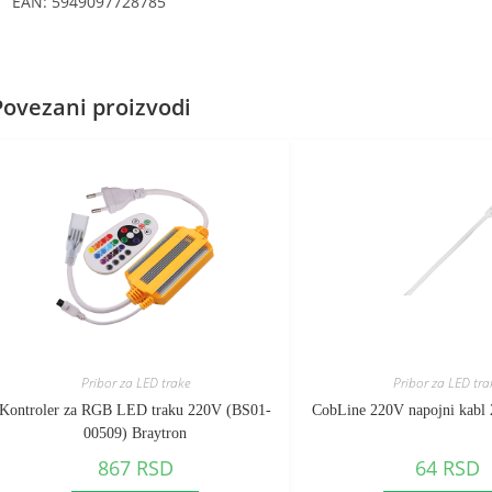
EAN: 5949097728785
Povezani proizvodi
Pribor za LED trake
Pribor za LED tra
Kontroler za RGB LED traku 220V (BS01-
CobLine 220V napojni kabl
00509) Braytron
867
RSD
64
RSD