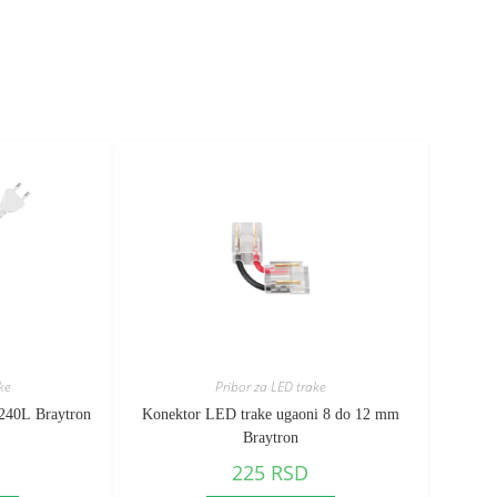
ke
Pribor za LED trake
 240L Braytron
Konektor LED trake ugaoni 8 do 12 mm
Braytron
225
RSD