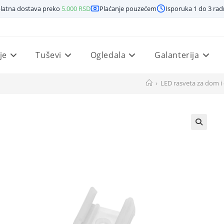
latna dostava preko
5.000
RSD
Plaćanje pouzećem
Isporuka 1 do 3 ra
je
Tuševi
Ogledala
Galanterija
›
LED rasveta za dom i 