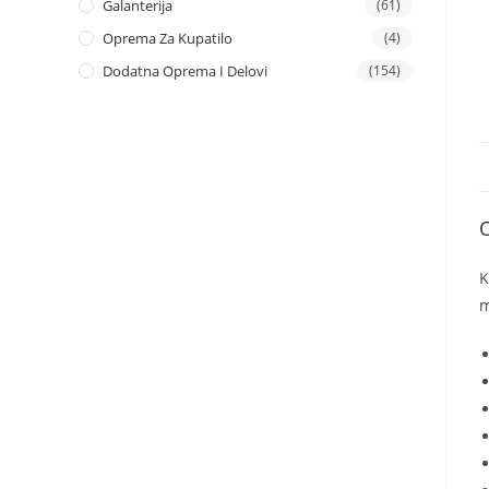
Galanterija
(61)
Oprema Za Kupatilo
(4)
Dodatna Oprema I Delovi
(154)
K
m