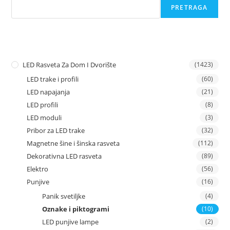
PRETRAGA
LED Rasveta Za Dom I Dvorište
(1423)
LED trake i profili
(60)
LED napajanja
(21)
LED profili
(8)
LED moduli
(3)
Pribor za LED trake
(32)
Magnetne šine i šinska rasveta
(112)
Dekorativna LED rasveta
(89)
Elektro
(56)
Punjive
(16)
Panik svetiljke
(4)
Oznake i piktogrami
(10)
LED punjive lampe
(2)