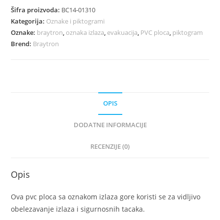
Šifra proizvoda:
BC14-01310
Kategorija:
Oznake i piktogrami
Oznake:
braytron
,
oznaka izlaza
,
evakuacija
,
PVC ploca
,
piktogram
Brend:
Braytron
OPIS
DODATNE INFORMACIJE
RECENZIJE (0)
Opis
Ova pvc ploca sa oznakom izlaza gore koristi se za vidljivo
obelezavanje izlaza i sigurnosnih tacaka.