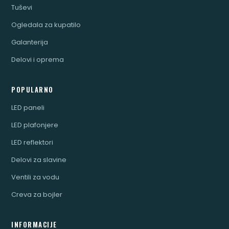
Tuševi
Ogledala za kupatilo
Galanterija
Delovi i oprema
POPULARNO
LED paneli
LED plafonjere
LED reflektori
Delovi za slavine
Ventili za vodu
Creva za bojler
INFORMACIJE