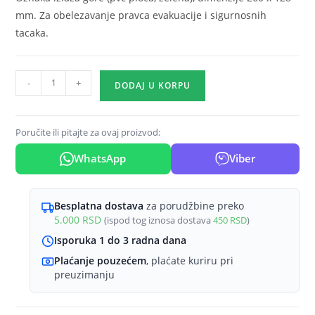
mm. Za obelezavanje pravca evakuacije i sigurnosnih
tacaka.
Oznaka
-
+
DODAJ U KORPU
izlaza
gore
PVC
Poručite ili pitajte za ovaj proizvod:
ploca
WhatsApp
Viber
zelena
količina
Besplatna dostava
za porudžbine preko
5.000
RSD
(ispod tog iznosa dostava
450
RSD
)
Isporuka 1 do 3 radna dana
Plaćanje pouzećem
, plaćate kuriru pri
preuzimanju