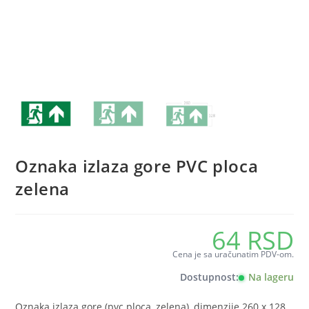
Oznaka izlaza gore PVC ploca
zelena
64
RSD
Cena je sa uračunatim PDV-om.
Dostupnost:
Na lageru
Oznaka izlaza gore (pvc ploca, zelena), dimenzije 260 x 128