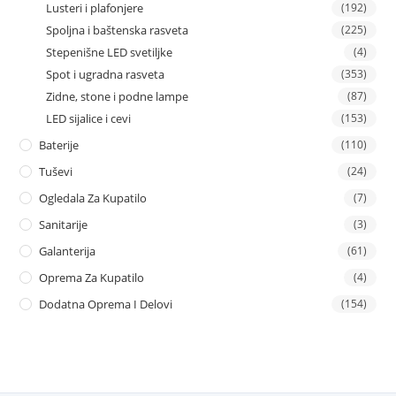
Lusteri i plafonjere
(192)
Spoljna i baštenska rasveta
(225)
Stepenišne LED svetiljke
(4)
Spot i ugradna rasveta
(353)
Zidne, stone i podne lampe
(87)
LED sijalice i cevi
(153)
Baterije
(110)
Tuševi
(24)
Ogledala Za Kupatilo
(7)
Sanitarije
(3)
Galanterija
(61)
Oprema Za Kupatilo
(4)
Dodatna Oprema I Delovi
(154)