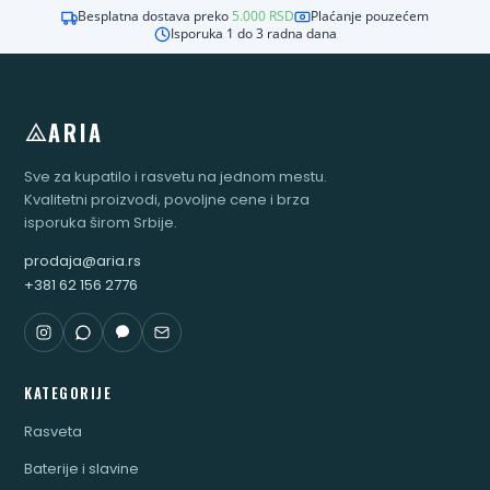
Besplatna dostava preko
5.000
RSD
Plaćanje pouzećem
Isporuka 1 do 3 radna dana
ARIA
Sve za kupatilo i rasvetu na jednom mestu.
Kvalitetni proizvodi, povoljne cene i brza
isporuka širom Srbije.
prodaja@aria.rs
+381 62 156 2776
KATEGORIJE
Rasveta
Baterije i slavine