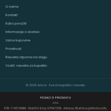
O nama
Kontakt
Kako poručiti
Informacije o dostavi
Uslovi kupovine
Privatnost
Rasveta otporna na vlagu
Vodič: rasveta za kupatilo
© 2026 Aria.rs · Sve za kupatilo i rasvetu
PODACI O PRODAVCU
ARIA
PIB: 114519486 · Matični broj: 67641558 · Adresa: Bratstva jedinstva bb,