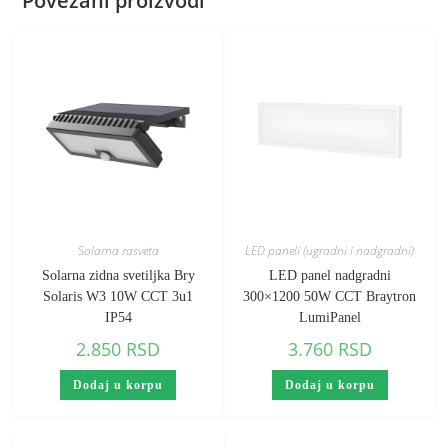
Povezani proizvodi
Solarna rasveta
LED paneli (ugradni i nadgradni)
Solarna zidna svetiljka Bry
LED panel nadgradni
Solaris W3 10W CCT 3u1
300×1200 50W CCT Braytron
IP54
LumiPanel
2.850
RSD
3.760
RSD
Dodaj u korpu
Dodaj u korpu