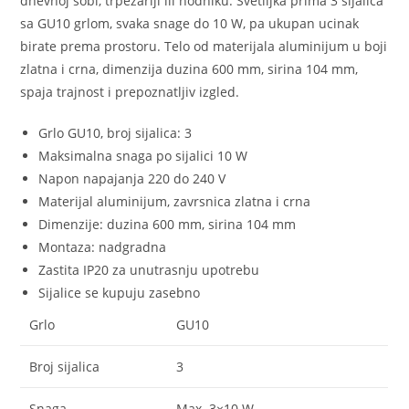
dnevnoj sobi, trpezariji ili hodniku. Svetiljka prima 3 sijalica
sa GU10 grlom, svaka snage do 10 W, pa ukupan ucinak
birate prema prostoru. Telo od materijala aluminijum u boji
zlatna i crna, dimenzija duzina 600 mm, sirina 104 mm,
spaja trajnost i prepoznatljiv izgled.
Grlo GU10, broj sijalica: 3
Maksimalna snaga po sijalici 10 W
Napon napajanja 220 do 240 V
Materijal aluminijum, zavrsnica zlatna i crna
Dimenzije: duzina 600 mm, sirina 104 mm
Montaza: nadgradna
Zastita IP20 za unutrasnju upotrebu
Sijalice se kupuju zasebno
Grlo
GU10
Broj sijalica
3
Snaga
Max. 3×10 W