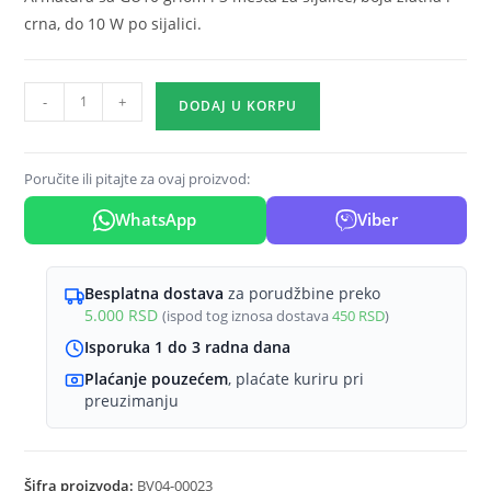
crna, do 10 W po sijalici.
Plafonska
-
+
DODAJ U KORPU
spot
svetiljka
linijska
Poručite ili pitajte za ovaj proizvod:
3
WhatsApp
Viber
grla
GU10
crno
Besplatna dostava
za porudžbine preko
zlatna
5.000
RSD
(ispod tog iznosa dostava
450
RSD
)
količina
Isporuka 1 do 3 radna dana
Plaćanje pouzećem
, plaćate kuriru pri
preuzimanju
Šifra proizvoda:
BV04-00023