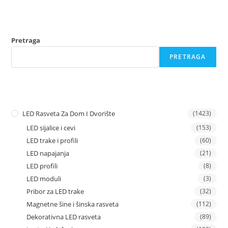
Pretraga
PRETRAGA
LED Rasveta Za Dom I Dvorište
(1423)
LED sijalice i cevi
(153)
LED trake i profili
(60)
LED napajanja
(21)
LED profili
(8)
LED moduli
(3)
Pribor za LED trake
(32)
Magnetne šine i šinska rasveta
(112)
Dekorativna LED rasveta
(89)