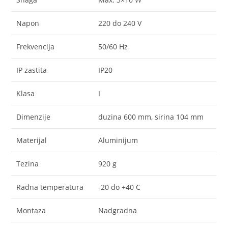
Napon
220 do 240 V
Frekvencija
50/60 Hz
IP zastita
IP20
Klasa
I
Dimenzije
duzina 600 mm, sirina 104 mm
Materijal
Aluminijum
Tezina
920 g
Radna temperatura
-20 do +40 C
Montaza
Nadgradna