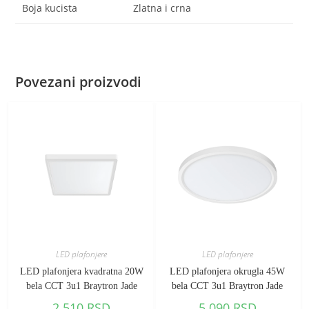
Boja kucista
Zlatna i crna
Povezani proizvodi
LED plafonjere
LED plafonjere
LED plafonjera kvadratna 20W
LED plafonjera okrugla 45W
bela CCT 3u1 Braytron Jade
bela CCT 3u1 Braytron Jade
2.510
RSD
5.090
RSD