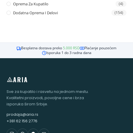
Oprema Za Kupatilo
(4)
Dodatna Oprema I Delovi
(154)
Besplatna dostava preko
5.000
RSD
Plaćanje pouzećem
Isporuka 1 do 3 radna dana
ARIA
Sve za kupatilo i rasvetu na jednom mestu.
Kvalitetni proizvodi, povoljne cene i brza
isporuka širom Srbije.
prodaja@aria.rs
+381 62 156 2776