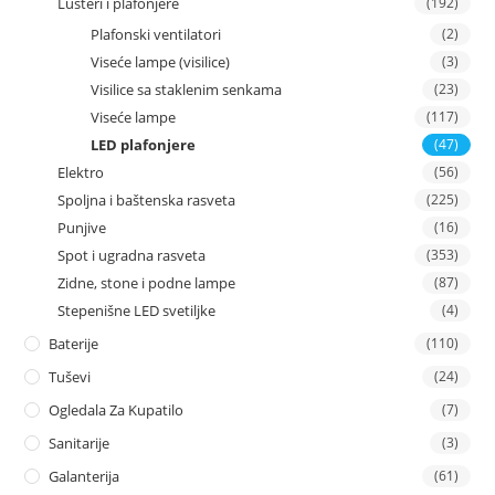
Lusteri i plafonjere
(192)
Plafonski ventilatori
(2)
Viseće lampe (visilice)
(3)
Visilice sa staklenim senkama
(23)
Viseće lampe
(117)
LED plafonjere
(47)
Elektro
(56)
Spoljna i baštenska rasveta
(225)
Punjive
(16)
Spot i ugradna rasveta
(353)
Zidne, stone i podne lampe
(87)
Stepenišne LED svetiljke
(4)
Baterije
(110)
Tuševi
(24)
Ogledala Za Kupatilo
(7)
Sanitarije
(3)
Galanterija
(61)