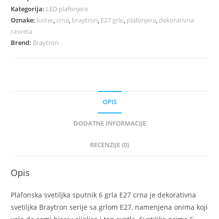
Kategorija:
LED plafonjere
Oznake:
luster
,
crna
,
braytron
,
E27 grlo
,
plafonjera
,
dekorativna
rasveta
Brend:
Braytron
OPIS
DODATNE INFORMACIJE
RECENZIJE (0)
Opis
Plafonska svetiljka sputnik 6 grla E27 crna je dekorativna
svetiljka Braytron serije sa grlom E27, namenjena onima koji