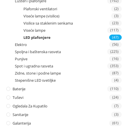
Lusteri i plafonjere
(192)
Plafonski ventilatori
(2)
Viseće lampe (visilice)
(3)
Visilice sa staklenim senkama
(23)
Viseće lampe
(117)
LED plafonjere
(47)
Elektro
(56)
Spoljna i baštenska rasveta
(225)
Punjive
(16)
Spot i ugradna rasveta
(353)
Zidne, stone i podne lampe
(87)
Stepenišne LED svetiljke
(4)
Baterije
(110)
Tuševi
(24)
Ogledala Za Kupatilo
(7)
Sanitarije
(3)
Galanterija
(61)