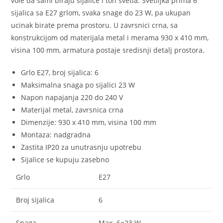
vole da sami biraju sijalice i ton svetla. Svetiljka prima 6
sijalica sa E27 grlom, svaka snage do 23 W, pa ukupan
ucinak birate prema prostoru. U zavrsnici crna, sa
konstrukcijom od materijala metal i merama 930 x 410 mm,
visina 100 mm, armatura postaje sredisnji detalj prostora.
Grlo E27, broj sijalica: 6
Maksimalna snaga po sijalici 23 W
Napon napajanja 220 do 240 V
Materijal metal, zavrsnica crna
Dimenzije: 930 x 410 mm, visina 100 mm
Montaza: nadgradna
Zastita IP20 za unutrasnju upotrebu
Sijalice se kupuju zasebno
Grlo
E27
Broj sijalica
6
Snaga
Max. 6×23 W