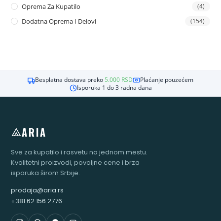
Oprema Za Kupatilo
(4)
Dodatna Oprema I Delovi
(154)
Besplatna dostava preko
5.000
RSD
Plaćanje pouzećem
Isporuka 1 do 3 radna dana
ARIA
Sve za kupatilo i rasvetu na jednom mestu.
Kvalitetni proizvodi, povoljne cene i brza
isporuka širom Srbije.
prodaja@aria.rs
+381 62 156 2776