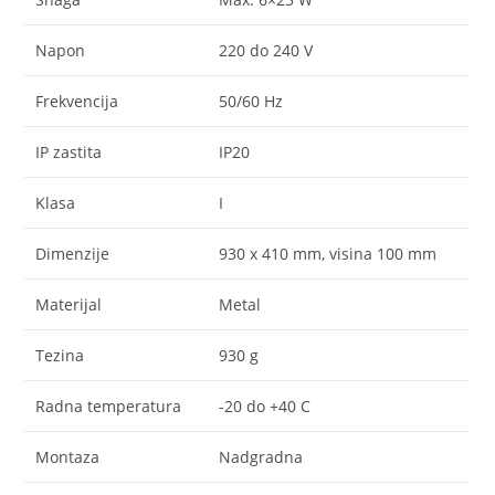
Napon
220 do 240 V
Frekvencija
50/60 Hz
IP zastita
IP20
Klasa
I
Dimenzije
930 x 410 mm, visina 100 mm
Materijal
Metal
Tezina
930 g
Radna temperatura
-20 do +40 C
Montaza
Nadgradna