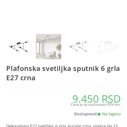
Plafonska svetiljka sputnik 6 grla
E27 crna
9.450
RSD
Cena je sa uračunatim PDV-om.
Dostupnost:
Na lageru
Dekorativna E27 svetiljka, 6 grla, kuciste crna, sijalice do 23