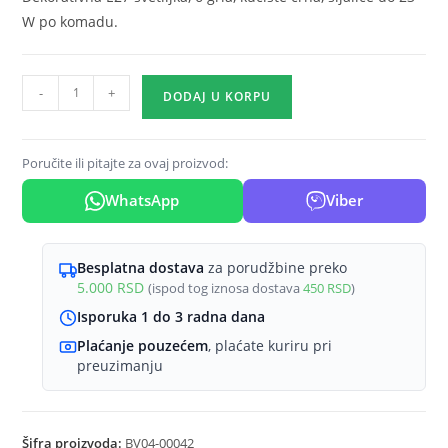
W po komadu.
Plafonska
-
+
DODAJ U KORPU
svetiljka
sputnik
6
Poručite ili pitajte za ovaj proizvod:
grla
WhatsApp
Viber
E27
crna
količina
Besplatna dostava
za porudžbine preko
5.000
RSD
(ispod tog iznosa dostava
450
RSD
)
Isporuka 1 do 3 radna dana
Plaćanje pouzećem
, plaćate kuriru pri
preuzimanju
Šifra proizvoda:
BV04-00042