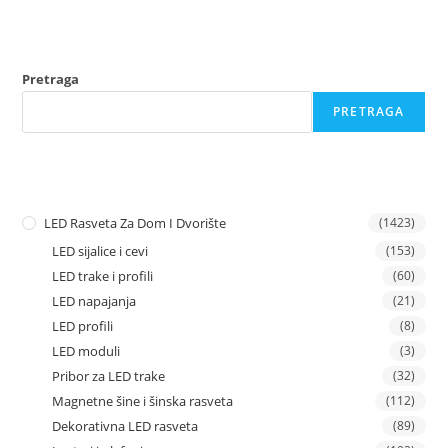
Pretraga
PRETRAGA
LED Rasveta Za Dom I Dvorište
(1423)
LED sijalice i cevi
(153)
LED trake i profili
(60)
LED napajanja
(21)
LED profili
(8)
LED moduli
(3)
Pribor za LED trake
(32)
Magnetne šine i šinska rasveta
(112)
Dekorativna LED rasveta
(89)