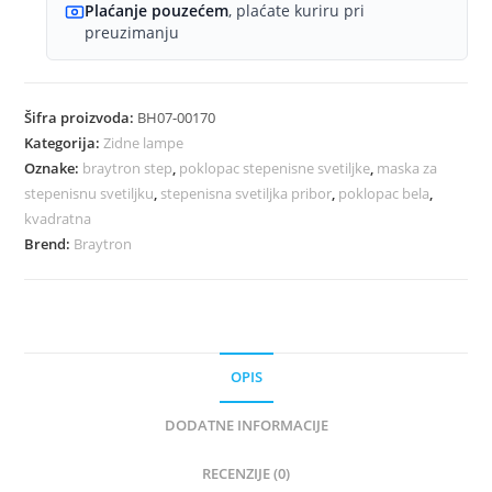
linijom)
Plaćanje pouzećem
, plaćate kuriru pri
količina
preuzimanju
Šifra proizvoda:
BH07-00170
Kategorija:
Zidne lampe
Oznake:
braytron step
,
poklopac stepenisne svetiljke
,
maska za
stepenisnu svetiljku
,
stepenisna svetiljka pribor
,
poklopac bela
,
kvadratna
Brend:
Braytron
OPIS
DODATNE INFORMACIJE
RECENZIJE (0)