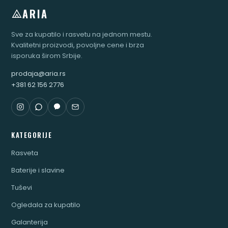
ARIA
Sve za kupatilo i rasvetu na jednom mestu.
Kvalitetni proizvodi, povoljne cene i brza
isporuka širom Srbije.
prodaja@aria.rs
+381 62 156 2776
KATEGORIJE
Rasveta
Baterije i slavine
Tuševi
Ogledala za kupatilo
Galanterija