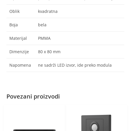
Oblik
kvadratna
Boja
bela
Materijal
PMMA
Dimenzije
80 x 80 mm
Napomena
ne sadrži LED izvor, ide preko modula
Povezani proizvodi