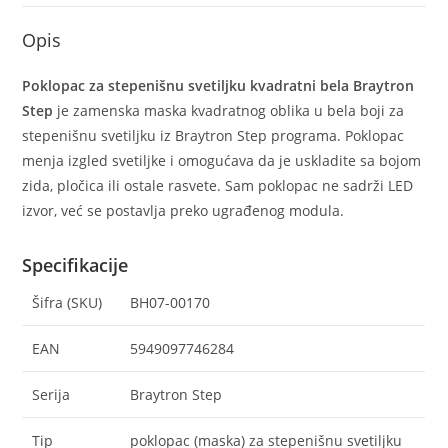
Opis
Poklopac za stepenišnu svetiljku kvadratni bela Braytron
Step
je zamenska maska kvadratnog oblika u bela boji za
stepenišnu svetiljku iz Braytron Step programa. Poklopac
menja izgled svetiljke i omogućava da je uskladite sa bojom
zida, pločica ili ostale rasvete. Sam poklopac ne sadrži LED
izvor, već se postavlja preko ugrađenog modula.
Specifikacije
Šifra (SKU)
BH07-00170
EAN
5949097746284
Serija
Braytron Step
Tip
poklopac (maska) za stepenišnu svetiljku