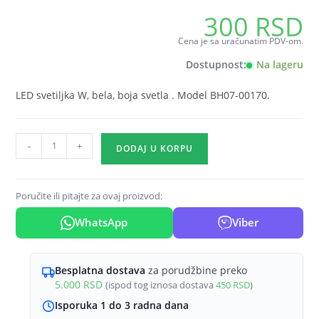
300
RSD
Cena je sa uračunatim PDV-om.
Dostupnost:
Na lageru
LED svetiljka W, bela, boja svetla . Model BH07-00170.
Poklopac
-
+
DODAJ U KORPU
za
stepenišnu
svetiljku
Poručite ili pitajte za ovaj proizvod:
kvadratni
WhatsApp
Viber
bela
Braytron
Step
Besplatna dostava
za porudžbine preko
(sa
5.000
RSD
(ispod tog iznosa dostava
450
RSD
)
centralnom
Isporuka 1 do 3 radna dana