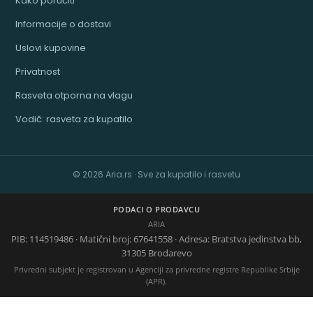
Kako poručiti
Informacije o dostavi
Uslovi kupovine
Privatnost
Rasveta otporna na vlagu
Vodič: rasveta za kupatilo
© 2026 Aria.rs · Sve za kupatilo i rasvetu
PODACI O PRODAVCU
ARIA
PIB: 114519486 · Matični broj: 67641558 · Adresa: Bratstva jedinstva bb,
31305 Brodarevo
Privredni subjekt je registrovan u Agenciji za privredne registre Republike Srbije
(APR).