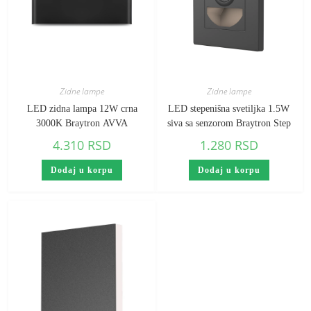
Zidne lampe
Zidne lampe
LED zidna lampa 12W crna
LED stepenišna svetiljka 1.5W
3000K Braytron AVVA
siva sa senzorom Braytron Step
4.310
RSD
1.280
RSD
Dodaj u korpu
Dodaj u korpu