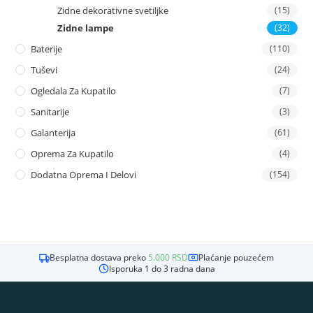
Zidne dekorativne svetiljke
(15)
Zidne lampe
(32)
Baterije
(110)
Tuševi
(24)
Ogledala Za Kupatilo
(7)
Sanitarije
(3)
Galanterija
(61)
Oprema Za Kupatilo
(4)
Dodatna Oprema I Delovi
(154)
Besplatna dostava preko
5.000
RSD
Plaćanje pouzećem
Isporuka 1 do 3 radna dana