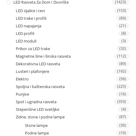
LED Rasveta Za Dom I Dvorište
(1423)
LED sijalice i cevi
(153)
LED trake i profili
(60)
LED napajanja
(21)
LED profili
(8)
LED moduli
(3)
Pribor za LED trake
(32)
Magnetne šine i šinska rasveta
(112)
Dekorativna LED rasveta
(89)
Lusteri i plafonjere
(192)
Elektro
(56)
Spoljna i baštenska rasveta
(225)
Punjive
(16)
Spot i ugradna rasveta
(353)
Stepenišne LED svetiljke
(4)
Zidne, stone i podne lampe
(87)
Stone lampe
(30)
Podne lampe
(10)