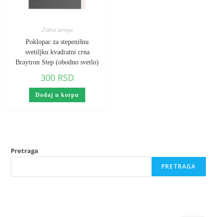
Zidne lampe
Poklopac za stepenišnu
svetiljku kvadratni crna
Braytron Step (obodno svetlo)
300
RSD
Dodaj u korpu
Pretraga
PRETRAGA