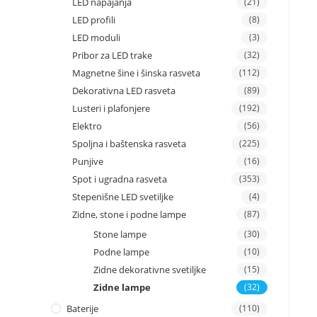
LED napajanja
(21)
LED profili
(8)
LED moduli
(3)
Pribor za LED trake
(32)
Magnetne šine i šinska rasveta
(112)
Dekorativna LED rasveta
(89)
Lusteri i plafonjere
(192)
Elektro
(56)
Spoljna i baštenska rasveta
(225)
Punjive
(16)
Spot i ugradna rasveta
(353)
Stepenišne LED svetiljke
(4)
Zidne, stone i podne lampe
(87)
Stone lampe
(30)
Podne lampe
(10)
Zidne dekorativne svetiljke
(15)
Zidne lampe
(32)
Baterije
(110)