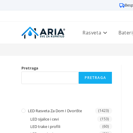
Besp
Preskoči
na
sadržaj
Rasveta
Bateri
Pretraga
PRETRAGA
LED Rasveta Za Dom I Dvorište
(1423)
LED sijalice i cevi
(153)
LED trake i profili
(60)