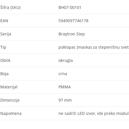
Šifra (SKU)
BH07-00101
EAN
5949097746178
Serija
Braytron Step
Tip
poklopac (maska) za stepenišnu sveti
Oblik
okrugla
Boja
crna
Materijal
PMMA
Dimenzije
97 mm
Napomena
ne sadrži LED izvor, ide preko modu