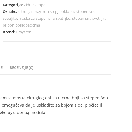
Kategorija:
Zidne lampe
Oznake:
okrugla
,
braytron step
,
poklopac stepenisne
svetiljke
,
maska za stepenisnu svetiljku
,
stepenisna svetiljka
pribor
,
poklopac crna
Brend:
Braytron
JE
RECENZIJE (0)
enska maska okruglog oblika u crna boji za stepenišnu
i omogućava da je uskladite sa bojom zida, pločica ili
 preko ugrađenog modula.