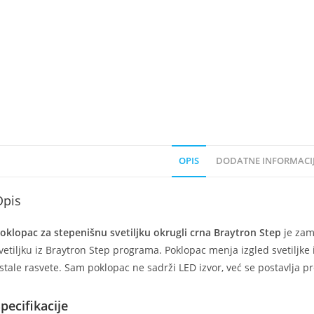
OPIS
DODATNE INFORMACI
Opis
oklopac za stepenišnu svetiljku okrugli crna Braytron Step
je zam
vetiljku iz Braytron Step programa. Poklopac menja izgled svetiljke 
stale rasvete. Sam poklopac ne sadrži LED izvor, već se postavlja
pecifikacije