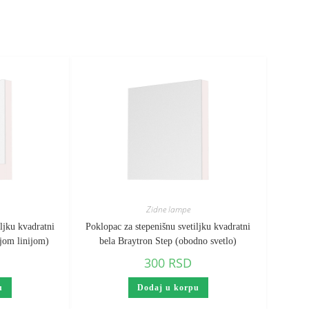
Zidne lampe
ljku kvadratni
Poklopac za stepenišnu svetiljku kvadratni
njom linijom)
bela Braytron Step (obodno svetlo)
300
RSD
u
Dodaj u korpu