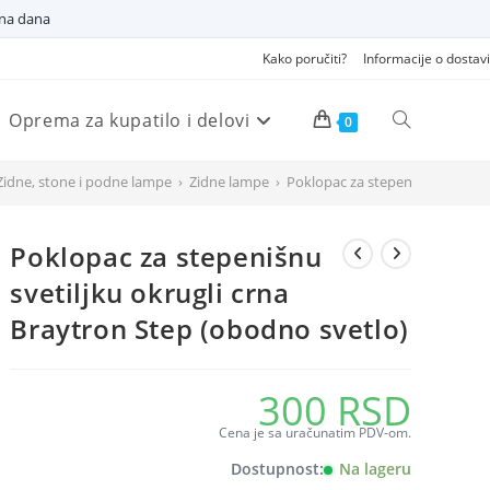
dna dana
Kako poručiti?
Informacije o dostavi
Oprema za kupatilo i delovi
Pretraži
0
Zidne, stone i podne lampe
›
Zidne lampe
›
Poklopac za stepenišnu svetiljk
veb
Poklopac za stepenišnu
sajt
svetiljku okrugli crna
Braytron Step (obodno svetlo)
300
RSD
Cena je sa uračunatim PDV-om.
Dostupnost:
Na lageru