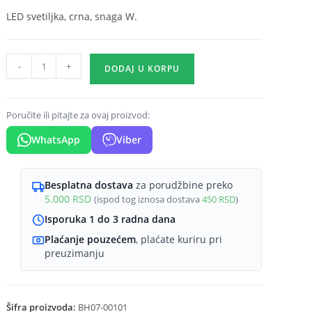
LED svetiljka, crna, snaga W.
Poklopac
-
+
DODAJ U KORPU
za
stepenišnu
svetiljku
Poručite ili pitajte za ovaj proizvod:
okrugli
WhatsApp
Viber
crna
Braytron
Step
Besplatna dostava
za porudžbine preko
5.000
RSD
(ispod tog iznosa dostava
450
RSD
)
(obodno
svetlo)
Isporuka 1 do 3 radna dana
količina
Plaćanje pouzećem
, plaćate kuriru pri
preuzimanju
Šifra proizvoda:
BH07-00101