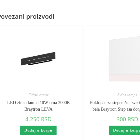
Povezani proizvodi
Zidne lampe
Zidne lampe
LED zidna lampa 10W crna 3000K
Poklopac za stepenišnu sveti
Braytron LEVA
bela Braytron Step (sa do
4.250
RSD
300
RSD
Dodaj u korpu
Dodaj u korp