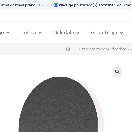
latna dostava preko
5.000
RSD
Plaćanje pouzećem
Isporuka 1 do 3 ra
je
Tuševi
Ogledala
Galanterija
›
LED rasveta za dom i dvorište
›