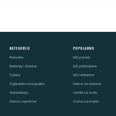
KATEGORIJE
POPULARNO
Rasveta
LED paneli
Baterije i slavine
LED plafonjere
Tuševi
LED reflektori
Ogledala za kupatilo
Delovi za slavine
Galanterija
Ventili za vodu
Delovi i oprema
Creva za bojler