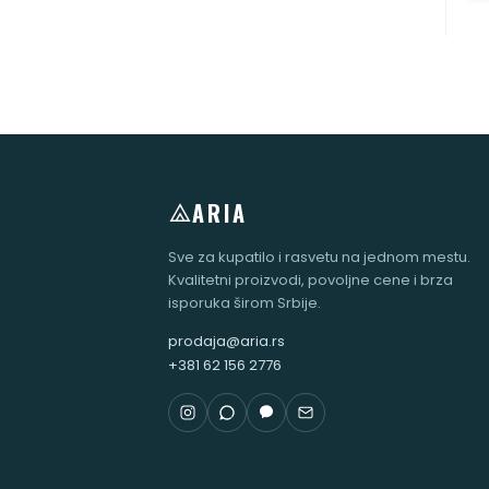
ARIA
Sve za kupatilo i rasvetu na jednom mestu.
Kvalitetni proizvodi, povoljne cene i brza
isporuka širom Srbije.
prodaja@aria.rs
+381 62 156 2776