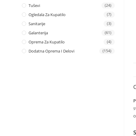
Tuševi
(24)
Ogledala Za Kupatilo
(7)
Sanitarije
(3)
Galanterija
(61)
Oprema Za Kupatilo
(4)
Dodatna Oprema I Delovi
(154)
P
s
o
S