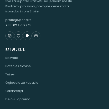
Sve za kupatilo i rasvetu na jednom mestu.
Kvalitetni proizvodi, povoljne cene i brza
isporuka širom Srbije.
prodaja@aria.rs
+381 62 156 2776
KATEGORIJE
Rasveta
Baterije i slavine
Tuševi
Ogledala za kupatilo
Galanterija
Delovi i oprema