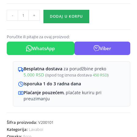
Umivaonik
-
+
DODAJ U KORPU
500x350mm
-
serija
Poručite ili pitajte za ovaj proizvod:
Ecco
WhatsApp
Viber
količina
Besplatna dostava
za porudžbine preko
5.000
RSD
(ispod tog iznosa dostava
450
RSD
)
Isporuka 1 do 3 radna dana
Plaćanje pouzećem
, plaćate kuriru pri
preuzimanju
Šifra proizvoda:
V200101
Kategorija:
Lavaboi
Oznaka:
Ecco