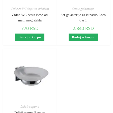
Četke za WC šolju sa držačem
Setovi galanterije
Zidna WC četka Ecco od
Set galanterije za kupatilo Ecco
matiranog stakla
6 u 1
770
RSD
2.840
RSD
Dodaj u korpu
Dodaj u korpu
Držači sapuna
Držač sapuna Ecco sa