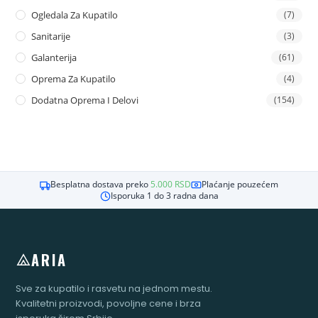
Ogledala Za Kupatilo
(7)
Sanitarije
(3)
Galanterija
(61)
Oprema Za Kupatilo
(4)
Dodatna Oprema I Delovi
(154)
Besplatna dostava preko
5.000
RSD
Plaćanje pouzećem
Isporuka 1 do 3 radna dana
ARIA
Sve za kupatilo i rasvetu na jednom mestu.
Kvalitetni proizvodi, povoljne cene i brza