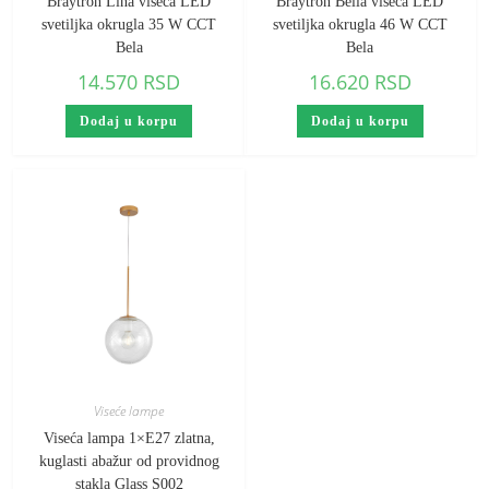
Braytron Lina viseca LED
Braytron Bella viseca LED
svetiljka okrugla 35 W CCT
svetiljka okrugla 46 W CCT
Bela
Bela
14.570
RSD
16.620
RSD
Dodaj u korpu
Dodaj u korpu
Viseće lampe
Viseća lampa 1×E27 zlatna,
kuglasti abažur od providnog
stakla Glass S002