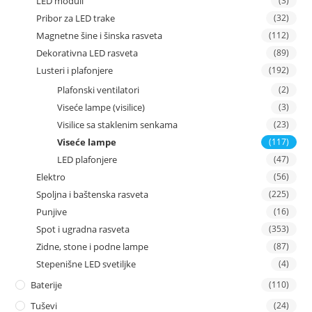
LED moduli
(3)
Pribor za LED trake
(32)
Magnetne šine i šinska rasveta
(112)
Dekorativna LED rasveta
(89)
Lusteri i plafonjere
(192)
Plafonski ventilatori
(2)
Viseće lampe (visilice)
(3)
Visilice sa staklenim senkama
(23)
Viseće lampe
(117)
LED plafonjere
(47)
Elektro
(56)
Spoljna i baštenska rasveta
(225)
Punjive
(16)
Spot i ugradna rasveta
(353)
Zidne, stone i podne lampe
(87)
Stepenišne LED svetiljke
(4)
Baterije
(110)
Tuševi
(24)