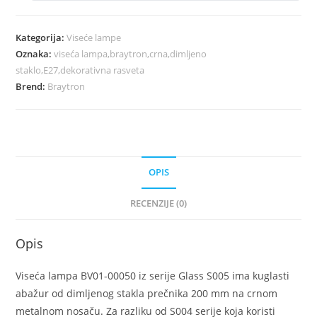
Kategorija:
Viseće lampe
Oznaka:
viseća lampa,braytron,crna,dimljeno
staklo,E27,dekorativna rasveta
Brend:
Braytron
OPIS
RECENZIJE (0)
Opis
Viseća lampa BV01-00050 iz serije Glass S005 ima kuglasti
abažur od dimljenog stakla prečnika 200 mm na crnom
metalnom nosaču. Za razliku od S004 serije koja koristi