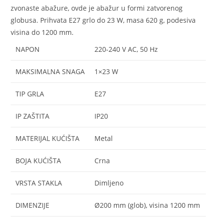
zvonaste abažure, ovde je abažur u formi zatvorenog
globusa. Prihvata E27 grlo do 23 W, masa 620 g, podesiva
visina do 1200 mm.
NAPON
220-240 V AC, 50 Hz
MAKSIMALNA SNAGA
1×23 W
TIP GRLA
E27
IP ZAŠTITA
IP20
MATERIJAL KUĆIŠTA
Metal
BOJA KUĆIŠTA
Crna
VRSTA STAKLA
Dimljeno
DIMENZIJE
Ø200 mm (glob), visina 1200 mm