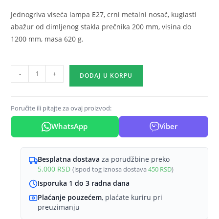
Jednogriva viseća lampa E27, crni metalni nosač, kuglasti
abažur od dimljenog stakla prečnika 200 mm, visina do
1200 mm, masa 620 g.
Viseća
-
+
DODAJ U KORPU
lampa
1×E27
crna,
Poručite ili pitajte za ovaj proizvod:
kuglasti
WhatsApp
Viber
abažur
od
dimljenog
Besplatna dostava
za porudžbine preko
stakla
5.000
RSD
(ispod tog iznosa dostava
450
RSD
)
Glass
Isporuka 1 do 3 radna dana
S005
Plaćanje pouzećem
, plaćate kuriru pri
količina
preuzimanju