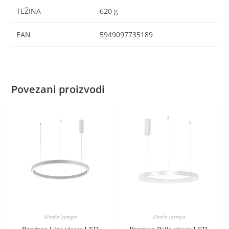
TEŽINA
620 g
EAN
5949097735189
Povezani proizvodi
Viseće lampe
Viseće lampe