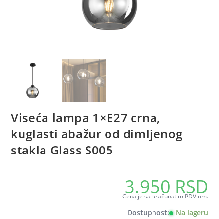
Viseća lampa 1×E27 crna,
kuglasti abažur od dimljenog
stakla Glass S005
3.950
RSD
Cena je sa uračunatim PDV-om.
Dostupnost:
Na lageru