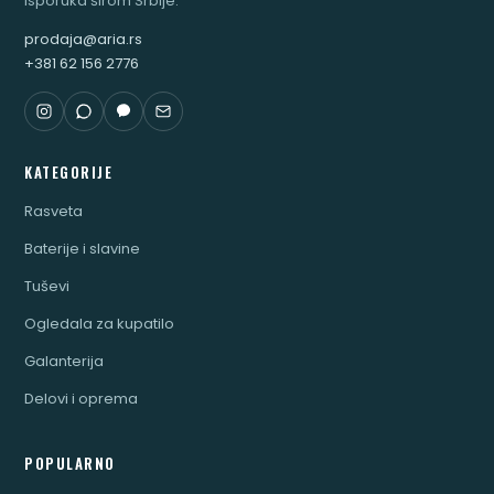
isporuka širom Srbije.
prodaja@aria.rs
+381 62 156 2776
KATEGORIJE
Rasveta
Baterije i slavine
Tuševi
Ogledala za kupatilo
Galanterija
Delovi i oprema
POPULARNO