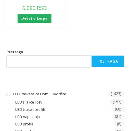
6.080
RSD
Dodaj u korpu
Pretraga
PRETRAGA
LED Rasveta Za Dom I Dvorište
(1423)
LED sijalice i cevi
(153)
LED trake i profili
(60)
LED napajanja
(21)
LED profili
(8)