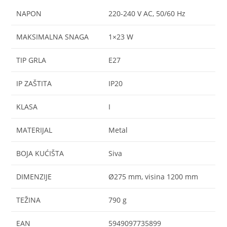
NAPON
220-240 V AC, 50/60 Hz
MAKSIMALNA SNAGA
1×23 W
TIP GRLA
E27
IP ZAŠTITA
IP20
KLASA
I
MATERIJAL
Metal
BOJA KUĆIŠTA
Siva
DIMENZIJE
Ø275 mm, visina 1200 mm
TEŽINA
790 g
EAN
5949097735899