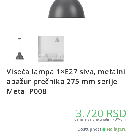
Viseća lampa 1×E27 siva, metalni
abažur prečnika 275 mm serije
Metal P008
3.720
RSD
Cena je sa uračunatim PDV-om.
Dostupnost:
Na lageru