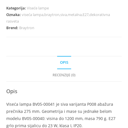
Kategorija:
Viseće lampe
Oznaka:
viseća lampa,braytron,siva,metalna,E27,dekorativna
rasveta
Brend:
Braytron
OPIS
RECENZIJE (0)
Opis
Viseća lampa BV05-00041 je siva varijanta P008 abažura
prečnika 275 mm. Geometrija i mase su jednake belom
modelu BV05-00040: visina do 1200 mm, masa 790 g. E27
grlo prima sijalicu do 23 W, klasa I, IP20.