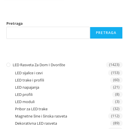
Pretraga
PRETRAGA
LED Rasveta Za Dom I Dvorište
(1423)
LED sijalice i cevi
(153)
LED trake i profili
(60)
LED napajanja
(21)
LED profili
(8)
LED moduli
(3)
Pribor za LED trake
(32)
Magnetne šine i šinska rasveta
(112)
Dekorativna LED rasveta
(89)