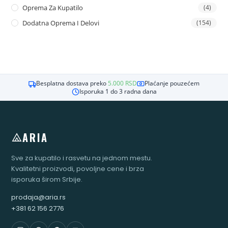
Oprema Za Kupatilo
(4)
Dodatna Oprema I Delovi
(154)
Besplatna dostava preko
5.000
RSD
Plaćanje pouzećem
Isporuka 1 do 3 radna dana
ARIA
Sve za kupatilo i rasvetu na jednom mestu.
Kvalitetni proizvodi, povoljne cene i brza
isporuka širom Srbije.
prodaja@aria.rs
+381 62 156 2776