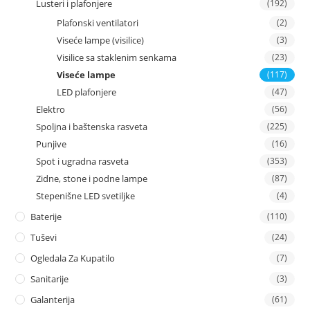
Lusteri i plafonjere
(192)
Plafonski ventilatori
(2)
Viseće lampe (visilice)
(3)
Visilice sa staklenim senkama
(23)
Viseće lampe
(117)
LED plafonjere
(47)
Elektro
(56)
Spoljna i baštenska rasveta
(225)
Punjive
(16)
Spot i ugradna rasveta
(353)
Zidne, stone i podne lampe
(87)
Stepenišne LED svetiljke
(4)
Baterije
(110)
Tuševi
(24)
Ogledala Za Kupatilo
(7)
Sanitarije
(3)
Galanterija
(61)