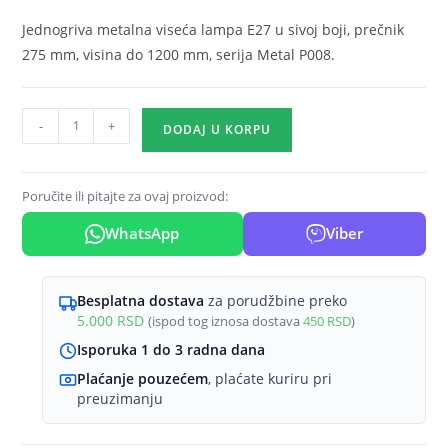
Jednogriva metalna viseća lampa E27 u sivoj boji, prečnik
275 mm, visina do 1200 mm, serija Metal P008.
Viseća
-
+
DODAJ U KORPU
lampa
1×E27
siva,
Poručite ili pitajte za ovaj proizvod:
metalni
WhatsApp
Viber
abažur
prečnika
275
Besplatna dostava
za porudžbine preko
mm
5.000
RSD
(ispod tog iznosa dostava
450
RSD
)
serije
Isporuka 1 do 3 radna dana
Metal
Plaćanje pouzećem
, plaćate kuriru pri
P008
preuzimanju
količina