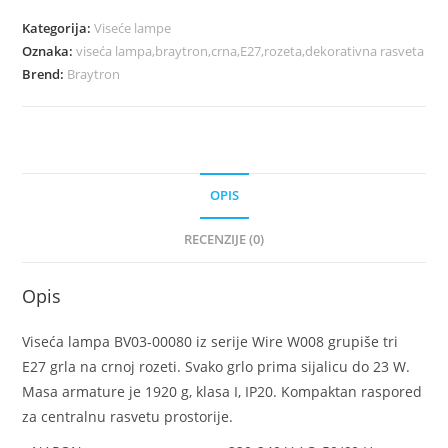
Kategorija:
Viseće lampe
Oznaka:
viseća lampa,braytron,crna,E27,rozeta,dekorativna rasveta
Brend:
Braytron
OPIS
RECENZIJE (0)
Opis
Viseća lampa BV03-00080 iz serije Wire W008 grupiše tri
E27 grla na crnoj rozeti. Svako grlo prima sijalicu do 23 W.
Masa armature je 1920 g, klasa I, IP20. Kompaktan raspored
za centralnu rasvetu prostorije.