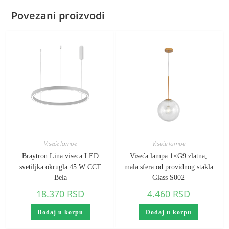
Povezani proizvodi
Viseće lampe
Viseće lampe
Braytron Lina viseca LED
Viseća lampa 1×G9 zlatna,
svetiljka okrugla 45 W CCT
mala sfera od providnog stakla
Bela
Glass S002
18.370
RSD
4.460
RSD
Dodaj u korpu
Dodaj u korpu