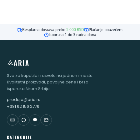
Besplatna dostava preko
5.000
RSD
Plaćanje pouzećem
Isporuka 1 do 3 radna dana
ARIA
Sve za kupatilo i rasvetu na jednom mestu.
Kvalitetni proizvodi, povoljne cene i brza
isporuka širom Srbije.
prodaja@aria.rs
+381 62 156 2776
KATEGORIJE