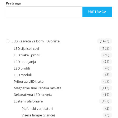
Pretraga
PRETRAGA
LED Rasveta Za Dom I Dvorište
(1423)
LED sijalice i cevi
(153)
LED trake i profili
(60)
LED napajanja
(21)
LED profili
(8)
LED moduli
(3)
Pribor za LED trake
(32)
Magnetne šine i šinska rasveta
(112)
Dekorativna LED rasveta
(89)
Lusteri i plafonjere
(192)
Plafonski ventilatori
(2)
Viseće lampe (visilice)
(3)