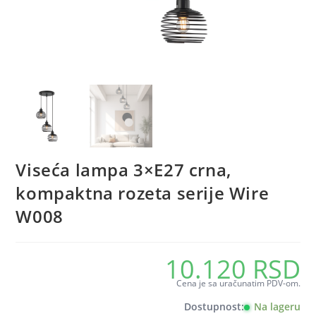
Viseća lampa 3×E27 crna,
kompaktna rozeta serije Wire
W008
10.120
RSD
Cena je sa uračunatim PDV-om.
Dostupnost:
Na lageru