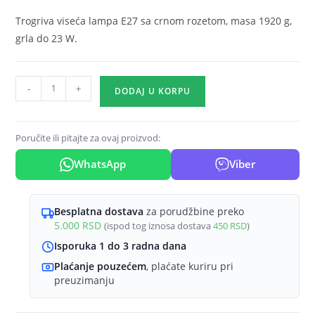
Trogriva viseća lampa E27 sa crnom rozetom, masa 1920 g,
grla do 23 W.
Viseća
-
+
DODAJ U KORPU
lampa
3×E27
crna,
Poručite ili pitajte za ovaj proizvod:
kompaktna
WhatsApp
Viber
rozeta
serije
Wire
Besplatna dostava
za porudžbine preko
W008
5.000
RSD
(ispod tog iznosa dostava
450
RSD
)
količina
Isporuka 1 do 3 radna dana
Plaćanje pouzećem
, plaćate kuriru pri
preuzimanju