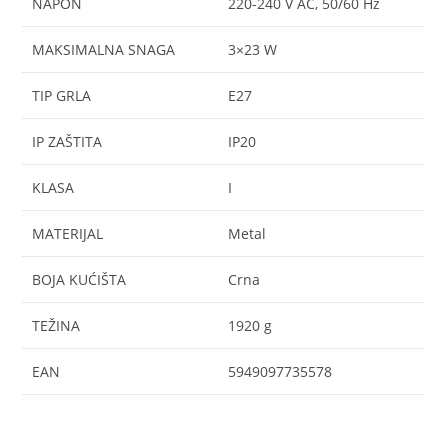
NAPON
220-240 V AC, 50/60 Hz
MAKSIMALNA SNAGA
3×23 W
TIP GRLA
E27
IP ZAŠTITA
IP20
KLASA
I
MATERIJAL
Metal
BOJA KUĆIŠTA
Crna
TEŽINA
1920 g
EAN
5949097735578