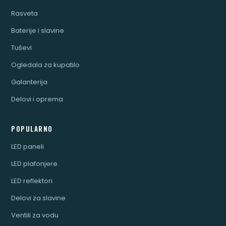
Rasveta
Baterije i slavine
Tuševi
Ogledala za kupatilo
Galanterija
Delovi i oprema
POPULARNO
LED paneli
LED plafonjere
LED reflektori
Delovi za slavine
Ventili za vodu