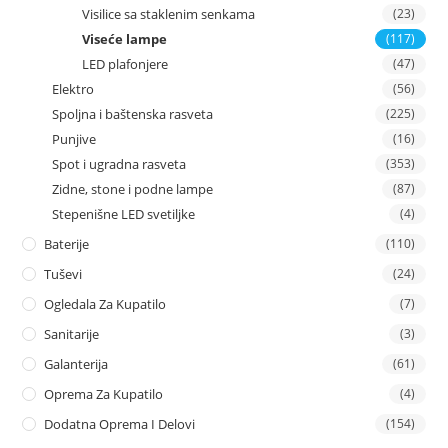
Visilice sa staklenim senkama
(23)
Viseće lampe
(117)
LED plafonjere
(47)
Elektro
(56)
Spoljna i baštenska rasveta
(225)
Punjive
(16)
Spot i ugradna rasveta
(353)
Zidne, stone i podne lampe
(87)
Stepenišne LED svetiljke
(4)
Baterije
(110)
Tuševi
(24)
Ogledala Za Kupatilo
(7)
Sanitarije
(3)
Galanterija
(61)
Oprema Za Kupatilo
(4)
Dodatna Oprema I Delovi
(154)