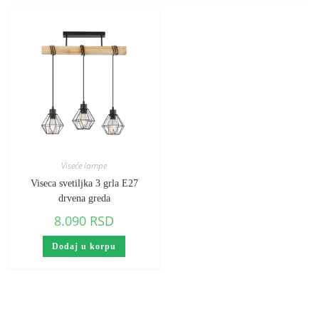
Viseće lampe
Viseca svetiljka 3 grla E27
drvena greda
8.090
RSD
Dodaj u korpu